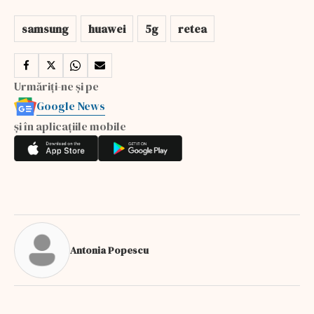
samsung
huawei
5g
retea
Urmăriți-ne și pe
Google News
și în aplicațiile mobile
Antonia Popescu