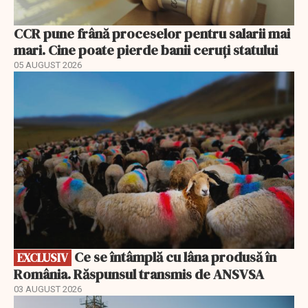
CCR pune frână proceselor pentru salarii mai
mari. Cine poate pierde banii ceruți statului
05 AUGUST 2026
EXCLUSIV
Ce se întâmplă cu lâna produsă în
EXCLUSIV
România. Răspunsul transmis de ANSVSA
03 AUGUST 2026