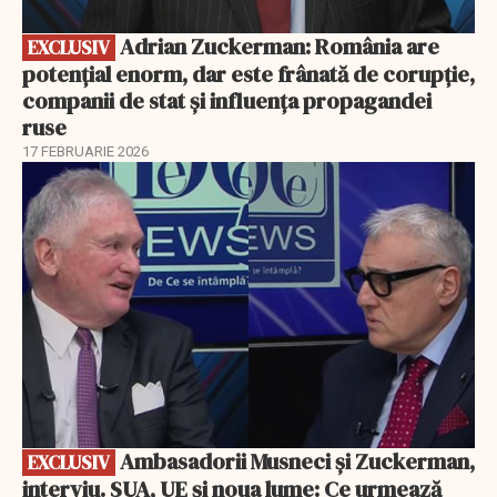
Adrian Zuckerman: România are
EXCLUSIV
potențial enorm, dar este frânată de corupție,
companii de stat și influența propagandei
ruse
17 FEBRUARIE 2026
EXCLUSIV
Ambasadorii Musneci și Zuckerman,
EXCLUSIV
interviu. SUA, UE și noua lume: Ce urmează