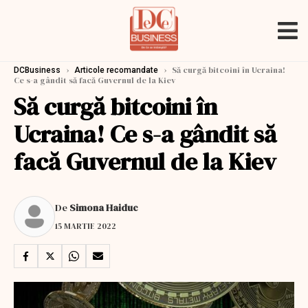
›
›
Să curgă bitcoini în Ucraina!
DCBusiness
Articole recomandate
Ce s-a gândit să facă Guvernul de la Kiev
Să curgă bitcoini în
Ucraina! Ce s-a gândit să
facă Guvernul de la Kiev
De
Simona Haiduc
15 MARTIE 2022