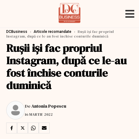
›
›
Ruşii işi fac propriul
DCBusiness
Articole recomandate
Instagram, după ce le-au fost închise conturile duminică
Ruşii işi fac propriul
Instagram, după ce le-au
fost închise conturile
duminică
De
Antonia Popescu
16 MARTIE 2022