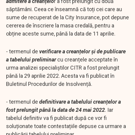
admitere a creanțelo
r a fost prelungit cu două
săptămâni. Ceea ce înseamnă că toți cei care au
sume de recuperat de la City Insurance, pot depune
cererea de înscriere la masa credală, pentru a
obține aceste sume, până la data de 11 aprilie.
- termenul de
verificare a creanțelor și de publicare
a tabelului preliminar
cu creanțele acceptate în
urma analizei specialiștilor CITR a fost prelungit
până la 29 aprilie 2022. Acesta va fi publicat în
Buletinul Procedurilor de Insolvență.
- termenul de
definitivare a tabelului creanțelor a
fost prelungit până la data de 24 mai 2022
. Iar
tabelul definitiv va fi publicat după ce vor fi
soluționate toate contestațiile depuse ca urmare a
publicării tabelului preliminar.