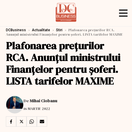
›
›
›
Plafonarea preţurilor RCA.
DCBusiness
Actualitate
Stiri
Anunţul ministrului Finanţelor pentru şoferi. LISTA tarifelor MAXIME
Plafonarea preţurilor
RCA. Anunţul ministrului
Finanţelor pentru şoferi.
LISTA tarifelor MAXIME
De
Mihai Ciobanu
16 MARTIE 2022