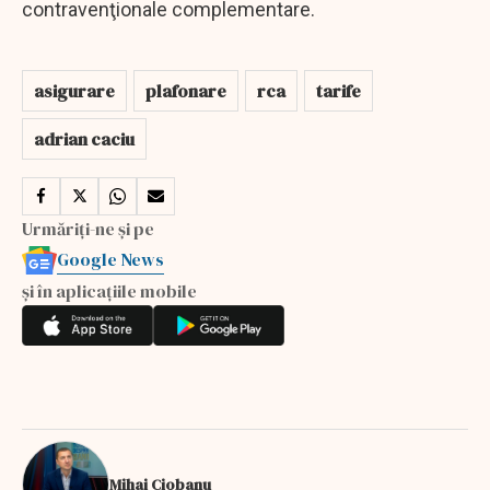
contravenţionale complementare.
asigurare
plafonare
rca
tarife
adrian caciu
Urmăriți-ne și pe
Google News
și în aplicațiile mobile
Mihai Ciobanu