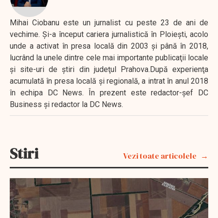
Mihai Ciobanu este un jurnalist cu peste 23 de ani de
vechime. Şi-a început cariera jurnalistică în Ploieşti, acolo
unde a activat în presa locală din 2003 şi până în 2018,
lucrând la unele dintre cele mai importante publicaţii locale
şi site-uri de ştiri din judeţul Prahova.După experienţa
acumulată în presa locală şi regională, a intrat în anul 2018
în echipa DC News. În prezent este redactor-şef DC
Business şi redactor la DC News.
Stiri
Vezi toate articolele