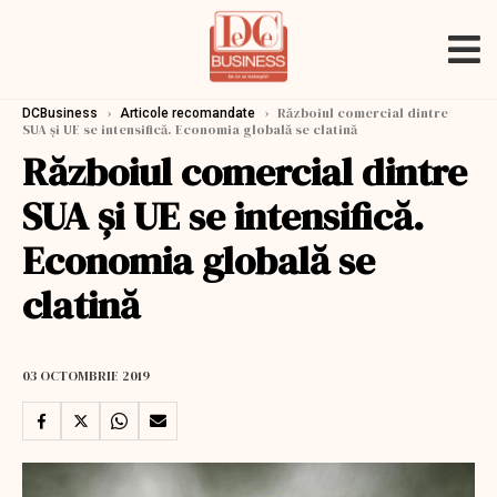
›
›
Războiul comercial dintre
DCBusiness
Articole recomandate
SUA și UE se intensifică. Economia globală se clatină
Războiul comercial dintre
SUA și UE se intensifică.
Economia globală se
clatină
03 OCTOMBRIE 2019