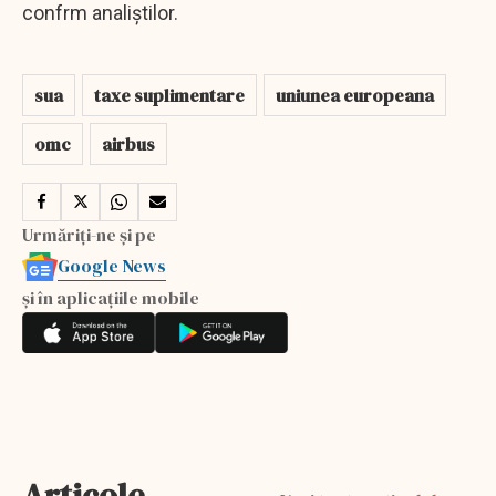
confrm analiștilor.
sua
taxe suplimentare
uniunea europeana
omc
airbus
Urmăriți-ne și pe
Google News
și în aplicațiile mobile
Articole