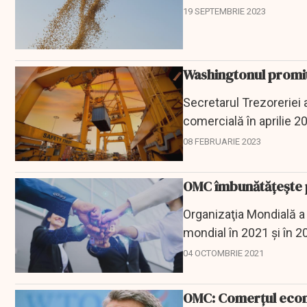
19 SEPTEMBRIE 2023
Washingtonul promi
Secretarul Trezoreriei
comercială în aprilie 2
08 FEBRUARIE 2023
OMC îmbunătăţeşte p
Organizaţia Mondială a 
mondial în 2021 şi în 2
riscurilor...
04 OCTOMBRIE 2021
OMC: Comerţul econo