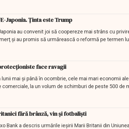
res.
E-Japonia. Ținta este Trump
aponia au convenit joi să coopereze mai strâns cu privire
omerţ şi au promis să urmărească o reformă pe termen l
rotecționiste face ravagii
lunii mai și până în ocombrie, cele mai mari economii ale
e comerciale, la un volum de schimburi de peste 500 de m
ritanici fără brânză, vin şi fotbalişti
xo Bank a descris urmările ieşirii Marii Britanii din Uniune