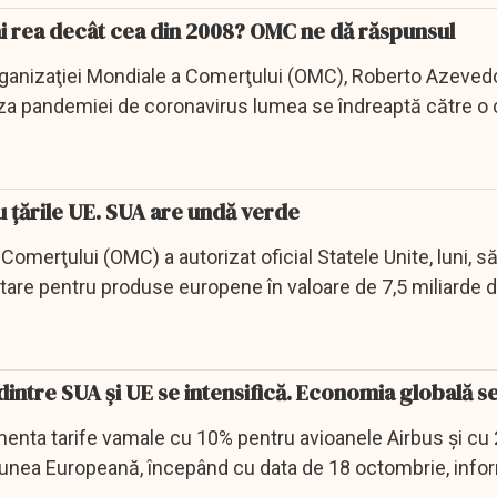
 rea decât cea din 2008? OMC ne dă răspunsul
Organizaţiei Mondiale a Comerţului (OMC), Roberto Azevedo
auza pandemiei de coronavirus lumea se îndreaptă către o 
t...
 țările UE. SUA are undă verde
Comerţului (OMC) a autorizat oficial Statele Unite, luni, 
are pentru produse europene în valoare de 7,5 miliarde do
intre SUA și UE se intensifică. Economia globală se
imenta tarife vamale cu 10% pentru avioanele Airbus şi cu
iunea Europeană, începând cu data de 18 octombrie, inf