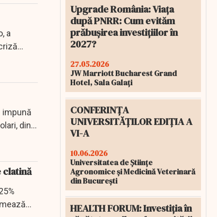
Upgrade România: Viața
după PNRR: Cum evităm
prăbușirea investițiilor în
, a
2027?
criză
27.05.2026
JW Marriott Bucharest Grand
Hotel, Sala Galați
CONFERINȚA
să impună
UNIVERSITĂȚILOR EDIȚIA A
lari, din
VI-A
10.06.2026
Universitatea de Științe
 clatină
Agronomice și Medicină Veterinară
din București
 25%
ormează
HEALTH FORUM: Investiția în