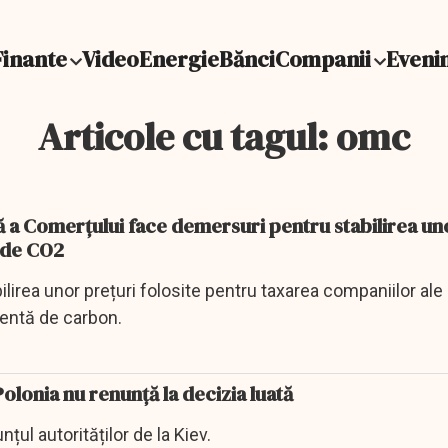
Finante
Video
Energie
Bănci
Companii
Eveni
Articole cu tagul: omc
ă a Comerțului face demersuri pentru stabilirea un
r de CO2
lirea unor prețuri folosite pentru taxarea companiilor ale
entă de carbon.
olonia nu renunță la decizia luată
nțul autorităților de la Kiev.