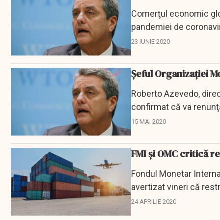
Comerţul economic globa
pandemiei de coronavir
într-un raport...
23 IUNIE 2020
Șeful Organizaţiei 
Roberto Azevedo, direc
confirmat că va renunţ
2021, într-un...
15 MAI 2020
FMI și OMC critică re
Fondul Monetar Interna
avertizat vineri că rest
periculos de...
24 APRILIE 2020