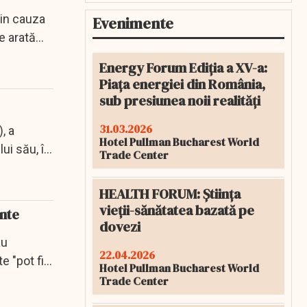
din cauza
Evenimente
e arată
Energy Forum Ediția a XV-a:
Piața energiei din România,
sub presiunea noii realități
31.03.2026
, a
Hotel Pullman Bucharest World
ui său, în
Trade Center
HEALTH FORUM: Știința
vieții-sănătatea bazată pe
ente
dovezi
au
22.04.2026
e "pot fi
Hotel Pullman Bucharest World
Trade Center