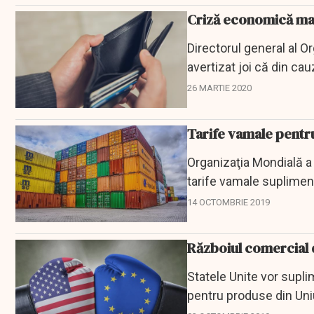
Criză economică mai
Directorul general al 
avertizat joi că din c
economică mai rea decâ
26 MARTIE 2020
Tarife vamale pentru
Organizaţia Mondială a 
tarife vamale supliment
cauza...
14 OCTOMBRIE 2019
Războiul comercial d
Statele Unite vor supl
pentru produse din Un