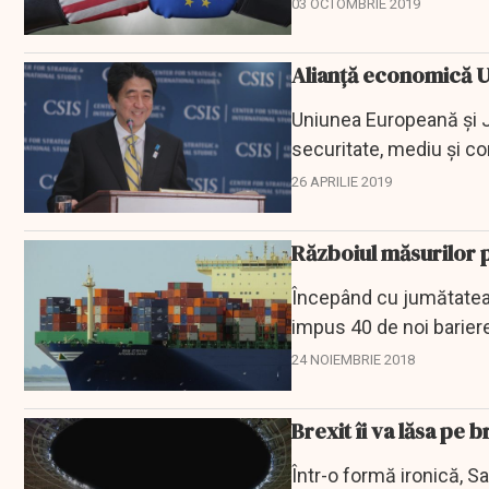
Reuters, citat de Agerp
03 OCTOMBRIE 2019
Alianță economică U
Uniunea Europeană şi J
securitate, mediu şi c
Organizaţiei...
26 APRILIE 2019
Războiul măsurilor p
Începând cu jumătatea 
impus 40 de noi barier
dolari, a...
24 NOIEMBRIE 2018
Brexit îi va lăsa pe b
Într-o formă ironică, Sa