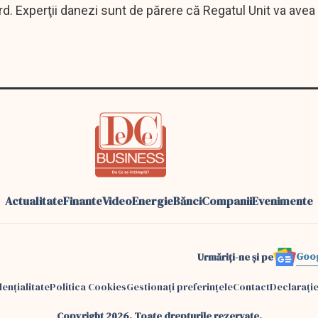
d. Experţii danezi sunt de părere că Regatul Unit va avea
Actualitate
Finante
Video
Energie
Bănci
Companii
Evenimente
Goo
Urmăriți-ne și pe
dențialitate
Politica Cookies
Gestionați preferințele
Contact
Declarație
Copyright 2026. Toate drepturile rezervate.