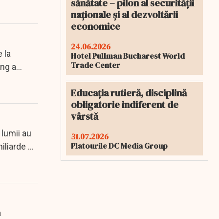
sănătate – pilon al securității
naționale și al dezvoltării
economice
24.06.2026
 la
Hotel Pullman Bucharest World
Trade Center
ung a
Educația rutieră, disciplină
obligatorie indiferent de
vârstă
 lumii au
31.07.2026
Platourile DC Media Group
iliarde de
a