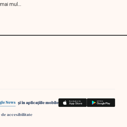
 mai mult
gle News
și în aplicațiile mobile
 de accesibilitate