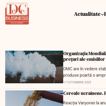
Actualitate
Organizația Mondial
prețuri ale emisiilo
OMC are în vedere stabi
produse poartă o ampr
17 OCTOMBRIE 2023
Cereale ucrainene. P
Reacția Varșoviei la anu