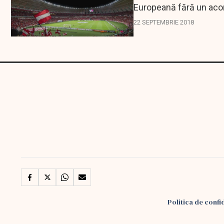
Europeană fără un acor
de pierdut...
22 SEPTEMBRIE 2018
Politica de confi