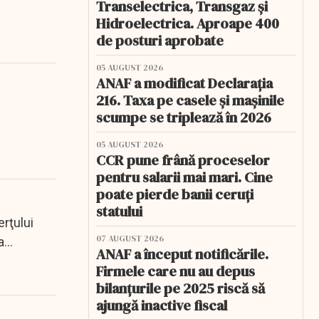
Transelectrica, Transgaz și
Hidroelectrica. Aproape 400
de posturi aprobate
05 AUGUST 2026
ANAF a modificat Declarația
216. Taxa pe casele și mașinile
scumpe se triplează în 2026
05 AUGUST 2026
CCR pune frână proceselor
pentru salarii mai mari. Cine
poate pierde banii ceruți
statului
rţului
07 AUGUST 2026
a
ANAF a început notificările.
Firmele care nu au depus
bilanțurile pe 2025 riscă să
ajungă inactive fiscal