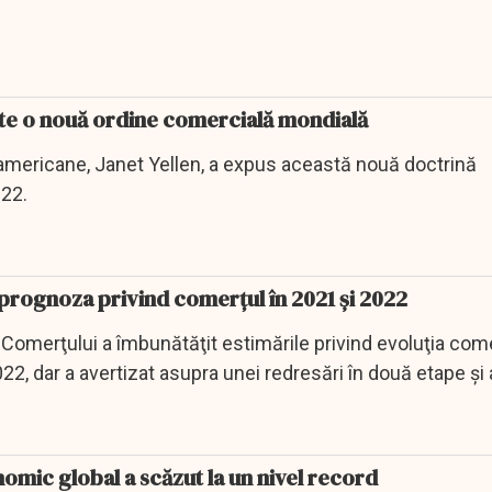
te o nouă ordine comercială mondială
 americane, Janet Yellen, a expus această nouă doctrină
022.
rognoza privind comerţul în 2021 şi 2022
Comerţului a îmbunătăţit estimările privind evoluţia come
022, dar a avertizat asupra unei redresări în două etape şi 
mic global a scăzut la un nivel record