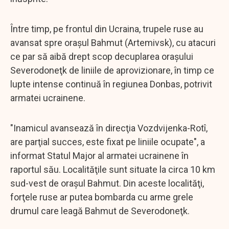
Între timp, pe frontul din Ucraina, trupele ruse au
avansat spre oraşul Bahmut (Artemivsk), cu atacuri
ce par să aibă drept scop decuplarea oraşului
Severodoneţk de liniile de aprovizionare, în timp ce
lupte intense continuă în regiunea Donbas, potrivit
armatei ucrainene.
"Inamicul avansează în direcţia Vozdvijenka-Rotî,
are parţial succes, este fixat pe liniile ocupate", a
informat Statul Major al armatei ucrainene în
raportul său. Localităţile sunt situate la circa 10 km
sud-vest de oraşul Bahmut. Din aceste localităţi,
forţele ruse ar putea bombarda cu arme grele
drumul care leagă Bahmut de Severodoneţk.