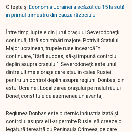
Citește și
Economia Ucrainei a scăzut cu 15 la sută
în primul trimestru din cauza războiului
Între timp, luptele din jurul oraşului Severodoneţk
continuă, fără schimbări majore. Potrivit Statului
Major ucrainean, trupele ruse încearcă în
continuare, "fără succes, să-şi impună controlul
deplin asupra oraşului". Severodoneţk este unul
dintre ultimele oraşe care stau în calea Rusiei
pentru un control deplin asupra regiunii Donbas, din
estul Ucrainei. Localizarea oraşului pe malul râului
Doneţ constituie de asemenea un avantaj.
Regiunea Donbas este puternic industrializată şi
controlul asupra ei i-ar permite Rusiei să creeze o
legătură terestră cu Peninsula Crimeea, pe care