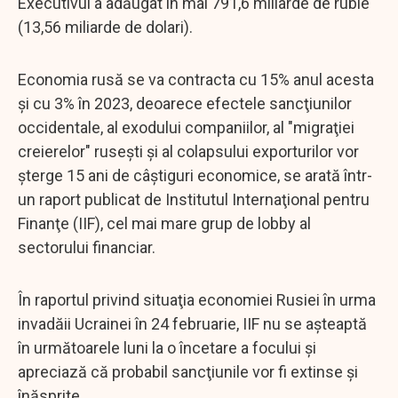
Executivul a adăugat în mai 791,6 miliarde de ruble
(13,56 miliarde de dolari).
Economia rusă se va contracta cu 15% anul acesta
şi cu 3% în 2023, deoarece efectele sancţiunilor
occidentale, al exodului companiilor, al "migraţiei
creierelor" ruseşti şi al colapsului exporturilor vor
şterge 15 ani de câştiguri economice, se arată într-
un raport publicat de Institutul Internaţional pentru
Finanţe (IIF), cel mai mare grup de lobby al
sectorului financiar.
În raportul privind situaţia economiei Rusiei în urma
invadăii Ucrainei în 24 februarie, IIF nu se aşteaptă
în următoarele luni la o încetare a focului şi
apreciază că probabil sancţiunile vor fi extinse şi
înăsprite.