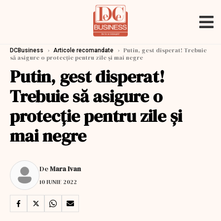
›
›
Putin, gest disperat! Trebuie
DCBusiness
Articole recomandate
să asigure o protecție pentru zile și mai negre
Putin, gest disperat!
Trebuie să asigure o
protecție pentru zile și
mai negre
De
Mara Ivan
10 IUNIE 2022