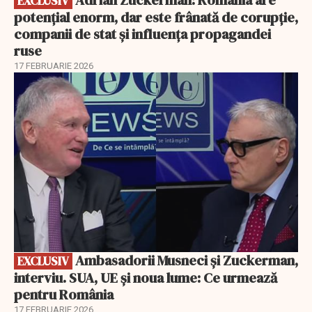
Adrian Zuckerman: România are
EXCLUSIV
potențial enorm, dar este frânată de corupție,
companii de stat și influența propagandei
ruse
17 FEBRUARIE 2026
EXCLUSIV
Ambasadorii Musneci și Zuckerman,
EXCLUSIV
interviu. SUA, UE și noua lume: Ce urmează
pentru România
17 FEBRUARIE 2026