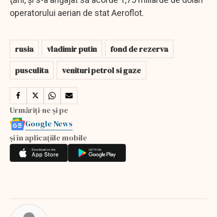
operatorului aerian de stat Aeroflot.
rusia
vladimir putin
fond de rezerva
pusculita
venituri petrol si gaze
Urmăriți-ne și pe
Google News
și în aplicațiile mobile