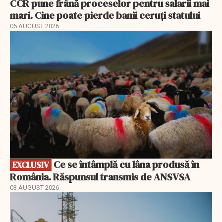
CCR pune frână proceselor pentru salarii mai
mari. Cine poate pierde banii ceruți statului
05 AUGUST 2026
EXCLUSIV
Ce se întâmplă cu lâna produsă în
EXCLUSIV
România. Răspunsul transmis de ANSVSA
03 AUGUST 2026