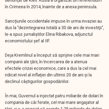
denunţat de Kiev. Rusia a organizat un referendum
în Crimeea în 2014, înainte de a anexa peninsula.
Sancţiunile occidentale impuse în urma invaziei au
dus la "dezintegrarea totală a 30 de ani de investiţii",
le-a spus jurnaliştilor Elina Ribakova, adjunctul
economistului şef al IIF.
Deja Kremlinul a început să sprijine cele mai mari
companii ale ţării, în încercarea de a atenua
efectele crizei economice, care a dus la cel mai
ridicat nivel al inflaţiei din ultimii 20 de ani şi la
declinul câştigurilor gospodăriilor.
În mai, Guvernul a injectat patru miliarde de dolari în
compania de căi ferate, cel mai mare angajator al
ţării, şi s-a angajat să acorde 1,75 miliarde de dolari