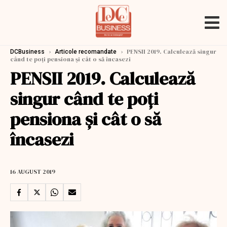
›
›
PENSII 2019. Calculează singur
DCBusiness
Articole recomandate
când te poţi pensiona şi cât o să încasezi
PENSII 2019. Calculează
singur când te poţi
pensiona şi cât o să
încasezi
16 AUGUST 2019