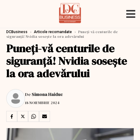
›
›
Puneți-vă centurile de
DCBusiness
Articole recomandate
siguranță! Nvidia sosește la ora adevărului
Puneți-vă centurile de
siguranță! Nvidia sosește
la ora adevărului
De
Simona Haiduc
18 NOIEMBRIE 2024