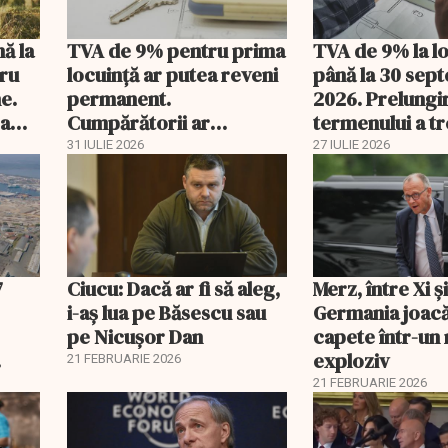
nă la
TVA de 9% pentru prima
TVA de 9% la l
tru
locuință ar putea reveni
până la 30 sep
e.
permanent.
2026. Prelungi
 a
Cumpărătorii ar
termenului a t
economisi zeci de mii de
comisia din Pa
31 IULIE 2026
27 IULIE 2026
lei
7
Ciucu: Dacă ar fi să aleg,
Merz, între Xi 
i-aș lua pe Băsescu sau
Germania joacă
pe Nicușor Dan
capete într-u
exploziv
21 FEBRUARIE 2026
21 FEBRUARIE 2026