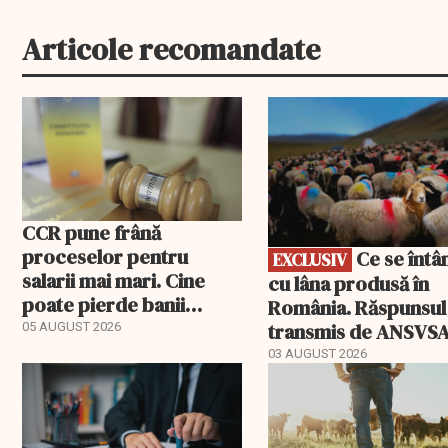
Articole recomandate
EXCLUSIV
CCR pune frână
proceselor pentru
Ce se întâmplă
EXCLUSIV
salarii mai mari. Cine
cu lâna produsă în
poate pierde banii
România. Răspunsul
ceruți statului
transmis de ANSVS
05 AUGUST 2026
03 AUGUST 2026