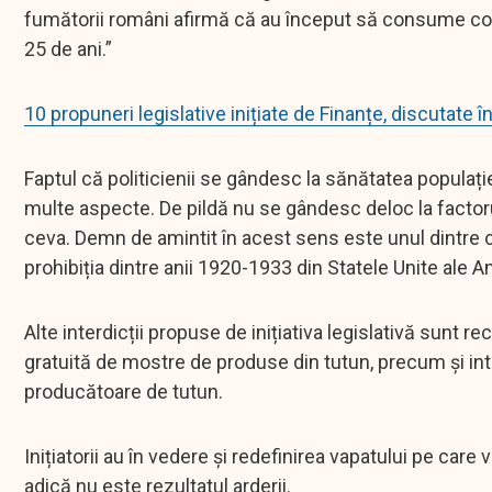
fumătorii români afirmă că au început să consume const
25 de ani.”
10 propuneri legislative inițiate de Finanțe, discutate î
Faptul că politicienii se gândesc la sănătatea populați
multe aspecte. De pildă nu se gândesc deloc la factor
ceva. Demn de amintit în acest sens este unul dintre c
prohibiția dintre anii 1920-1933 din Statele Unite ale Am
Alte interdicții propuse de inițiativa legislativă sunt r
gratuită de mostre de produse din tutun, precum și in
producătoare de tutun.
Inițiatorii au în vedere și redefinirea vapatului pe care
adică nu este rezultatul arderii.