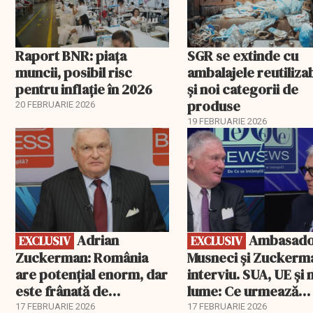
Raport BNR: piața
SGR se extinde cu
muncii, posibil risc
ambalajele reutiliza
pentru inflație în 2026
și noi categorii de
produse
20 FEBRUARIE 2026
19 FEBRUARIE 2026
EXCLUSIV
EXCLUSIV
Adrian
Ambasadorii
EXCLUSIV
EXCLUSIV
Zuckerman: România
Musneci și Zuckerm
are potențial enorm, dar
interviu. SUA, UE și
este frânată de
lume: Ce urmează
corupție, companii de
pentru România
17 FEBRUARIE 2026
17 FEBRUARIE 2026