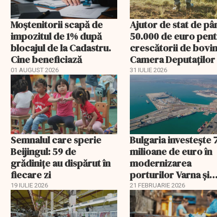
Moștenitorii scapă de
Ajutor de stat de pâ
impozitul de 1% după
50.000 de euro pen
blocajul de la Cadastru.
crescătorii de bovin
Cine beneficiază
Camera Deputaților
aprobat schema
01 AUGUST 2026
31 IULIE 2026
Semnalul care sperie
Bulgaria investește 
Beijingul: 59 de
milioane de euro în
grădinițe au dispărut în
modernizarea
fiecare zi
porturilor Varna și
Burgas
19 IULIE 2026
21 FEBRUARIE 2026