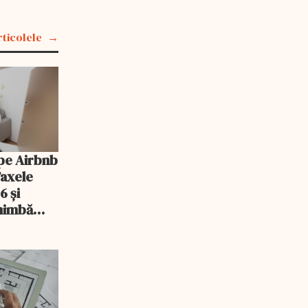
rticolele
pe Airbnb
Taxele
6 și
chimbă