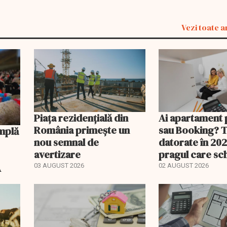
Vezi toate a
Piața rezidențială din
Ai apartament 
România primește un
sau Booking? 
nou semnal de
datorate în 202
avertizare
pragul care s
regimul fiscal
A
03 AUGUST 2026
02 AUGUST 2026