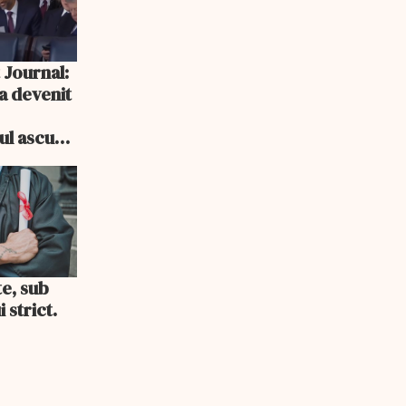
 Journal:
a devenit
e
cul ascuns
i consum
te, sub
 strict.