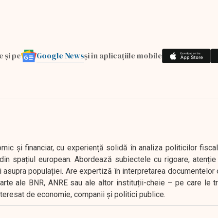
Google News
e și pe
și în aplicațiile mobile
 și financiar, cu experiență solidă în analiza politicilor fiscal
in spațiul european. Abordează subiectele cu rigoare, atenție l
i asupra populației. Are expertiză în interpretarea documentelor 
oarte ale BNR, ANRE sau ale altor instituții-cheie – pe care le 
interesat de economie, companii și politici publice.