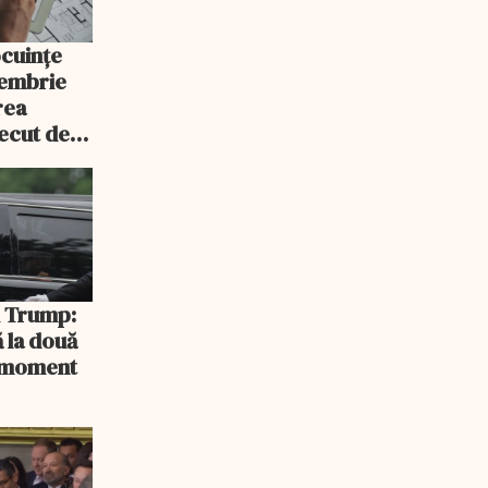
ocuințe
tembrie
rea
recut de
rlament
și Trump:
 la două
n moment