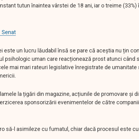
ant tutun înaintea vârstei de 18 ani, iar o treime (33%) î
n Senat
ei este un lucru lăudabil însă se pare că aceștia nu țin co
ul psihologic uman care reacționează prost atunci când s
ele mai mari rateuri legislative înregistrate de umanitate
ericii.
eclamele la țigări din magazine, acțiunile de promovare și di
terzicerea sponsorizării evenimentelor de către companii
 vro să-l asimileze cu fumatul, chiar dacă procesul este cu 