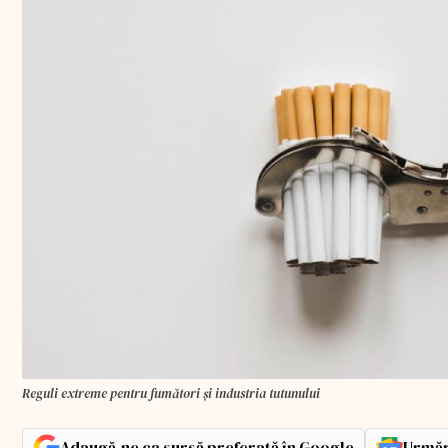
Reguli extreme pentru fumători și industria tutunului
Adaugă-ne ca sursă preferată în Google
Urmăr