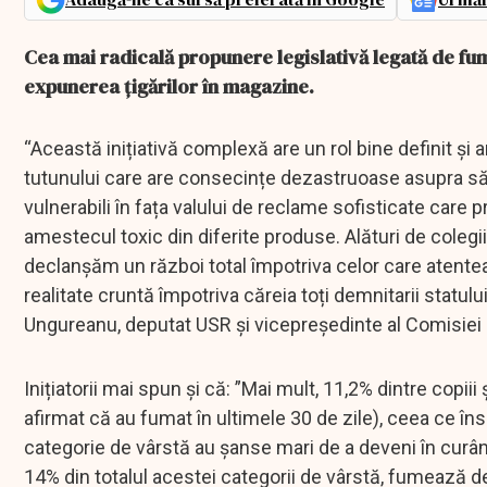
Cea mai radicală propunere legislativă legată de fuma
expunerea țigărilor în magazine.
“Această inițiativă complexă are un rol bine definit și 
tutunului care are consecințe dezastruoase asupra sănăt
vulnerabili în fața valului de reclame sofisticate care
amestecul toxic din diferite produse. Alături de colegii
declanșăm un război total împotriva celor care atente
realitate cruntă împotriva căreia toți demnitarii statul
Ungureanu, deputat USR și vicepreședinte al Comisiei
Inițiatorii mai spun și că: ”Mai mult, 11,2% dintre copii
afirmat că au fumat în ultimele 30 de zile), ceea ce î
categorie de vârstă au șanse mari de a deveni în curân
14% din totalul acestei categorii de vârstă, fumează 