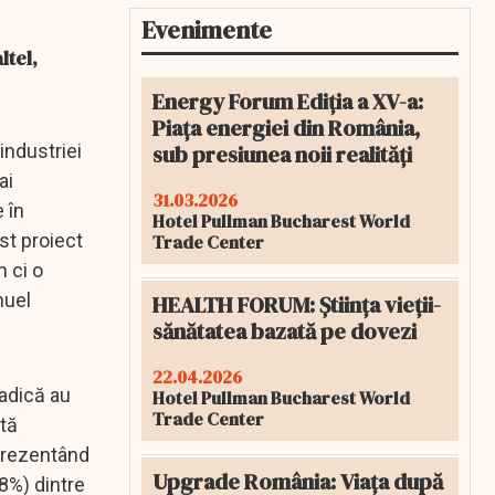
Evenimente
ltel,
Energy Forum Ediția a XV-a:
Piața energiei din România,
sub presiunea noii realități
industriei
ai
31.03.2026
 în
Hotel Pullman Bucharest World
st proiect
Trade Center
 ci o
nuel
HEALTH FORUM: Știința vieții-
sănătatea bazată pe dovezi
22.04.2026
(adică au
Hotel Pullman Bucharest World
Trade Center
stă
eprezentând
Upgrade România: Viața după
8%) dintre