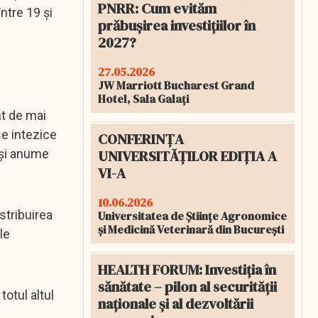
PNRR: Cum evităm
ntre 19 și
prăbușirea investițiilor în
2027?
27.05.2026
JW Marriott Bucharest Grand
Hotel, Sala Galați
nt de mai
e intezice
CONFERINȚA
UNIVERSITĂȚILOR EDIȚIA A
 și anume
VI-A
10.06.2026
stribuirea
Universitatea de Științe Agronomice
și Medicină Veterinară din București
le
HEALTH FORUM: Investiția în
sănătate – pilon al securității
totul altul
naționale și al dezvoltării