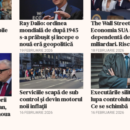
Ray Dalio: ordinea
The Wall Street
bile
mondială de după 1945
Economia SUA 
s-a prăbușit și începe o
dependentă d
nouă eră geopolitică
miliardari. Ris
pentru burse ș
19 FEBRUARIE 2026
18 FEBRUARIE 2026
Serviciile scapă de sub
Executările sili
control și devin motorul
lupa controlului
noii inflații
Ce se schimbă
an,
 noua
16 FEBRUARIE 2026
16 FEBRUARIE 2026