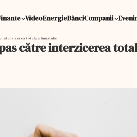
Finante
Video
Energie
Bănci
Companii
Eveni
 interzicerea totală a fumatului
as către interzicerea tota