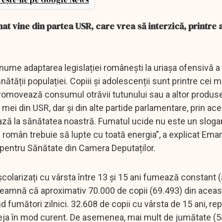
t vine din partea USR, care vrea să interzică, printre a
anume adaptarea legislației românești la uriașa ofensivă a 
ății populației. Copiii și adolescenții sunt printre cei m
 promovează consumul otrăvii tutunului sau a altor produse
 mei din USR, dar și din alte partide parlamentare, prin ace
ază la sănătatea noastră. Fumatul ucide nu este un slogan
ui român trebuie să lupte cu toată energia”, a explicat Ema
 pentru Sănătate din Camera Deputaților.
i școlarizați cu vârsta între 13 și 15 ani fumează constant 
nseamnă că aproximativ 70.000 de copii (69.493) din acea
d fumători zilnici. 32.608 de copii cu vârsta de 15 ani, r
deja în mod curent. De asemenea, mai mult de jumătate (5