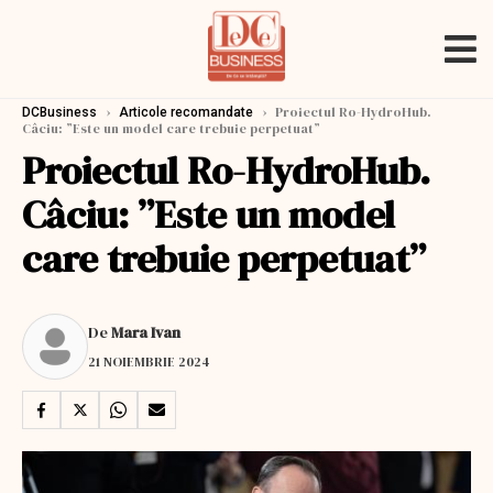
›
›
Proiectul Ro-HydroHub.
DCBusiness
Articole recomandate
Câciu: ”Este un model care trebuie perpetuat”
Proiectul Ro-HydroHub.
Câciu: ”Este un model
care trebuie perpetuat”
De
Mara Ivan
21 NOIEMBRIE 2024