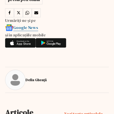
Urmăriți-ne și pe
Google News
și în aplicațiile mobile
Delia Gheață
Articole
Vezi toate articolele