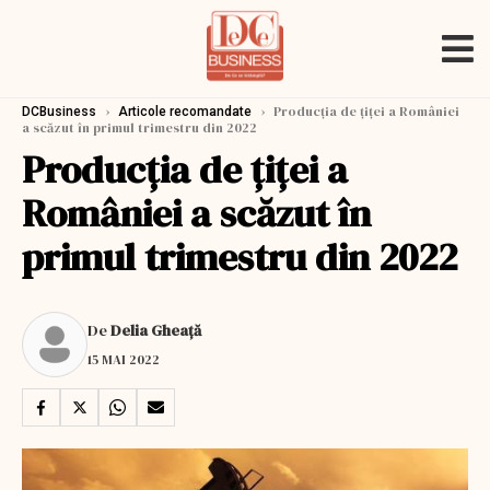
›
›
Producţia de ţiţei a României
DCBusiness
Articole recomandate
a scăzut în primul trimestru din 2022
Producţia de ţiţei a
României a scăzut în
primul trimestru din 2022
De
Delia Gheață
15 MAI 2022