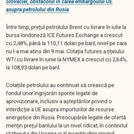
Slovaciei, obstacolul în calea embargoului UE
asupra petrolului din Rusia
Între timp, prețul petrolului Brent cu livrare în iulie la
bursa londoneză ICE Futures Exchange a crescut
cu 2,48%, până la 110,11 dolari pe baril, nivel pe care
nu l-a mai atins din 9 mai. Cotația futures a țițeiului
WTI cu livrare în iunie la NYMEX a crescut cu 2,64%,
la 108,93 dolari pe baril.
Cotațiile petrolului au continuat să crească pe
fondul unor îngrijorări sporite legate de
aprovizionare, inclusiv a așteptărilor privind o
interdicție a UE asupra importurilor de resurse
energetice din Rusia. Preocupările legate de ofertă
mențin prețul barilului la un nivel ridicat, în contextul
războiului din Ucraina și al incertitudinii privind