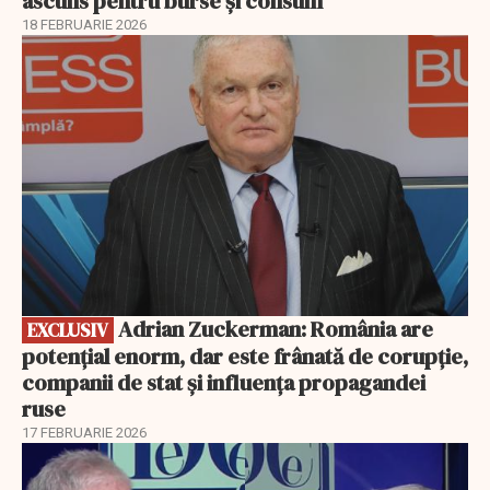
ascuns pentru burse și consum
18 FEBRUARIE 2026
EXCLUSIV
Adrian Zuckerman: România are
EXCLUSIV
potențial enorm, dar este frânată de corupție,
companii de stat și influența propagandei
ruse
17 FEBRUARIE 2026
EXCLUSIV