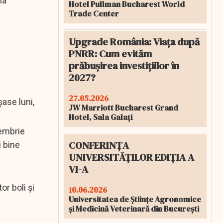
la
Hotel Pullman Bucharest World
Trade Center
Upgrade România: Viața după
PNRR: Cum evităm
prăbușirea investițiilor în
2027?
27.05.2026
ase luni,
JW Marriott Bucharest Grand
Hotel, Sala Galați
cembrie
CONFERINȚA
 bine
UNIVERSITĂȚILOR EDIȚIA A
VI-A
r boli şi
10.06.2026
Universitatea de Științe Agronomice
și Medicină Veterinară din București