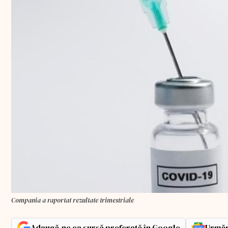
Compania a raportat rezultate trimestriale
Adaugă-ne ca sursă preferată în Google
Urmăr