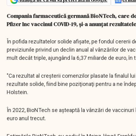
Compania farmaceutică germană BioNTech, care de
Pfizer Inc vaccinul COVID-19, și-a anunţat rezultatel
În pofida rezultatelor solide afișate, pe fondul cerer
previziunile privind un declin anual al vânzărilor de va
mult decât triple, ajungând la 6,37 miliarde de euro, în 
"Ca rezultat al creşterii comenzilor plasate la finalul 
rezultate solide, fiind bine poziţionaţi pentru a ne înde
Holstein.
În 2022, BioNTech se aşteaptă la vânzări de vaccinuri î
euro anul trecut.