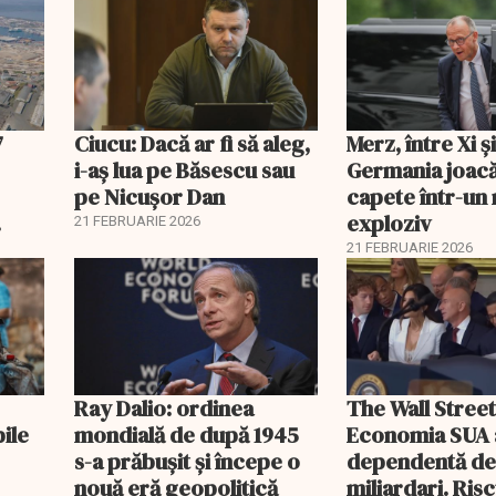
lei
7
Ciucu: Dacă ar fi să aleg,
Merz, între Xi 
i-aș lua pe Băsescu sau
Germania joacă
pe Nicușor Dan
capete într-u
exploziv
21 FEBRUARIE 2026
21 FEBRUARIE 2026
Ray Dalio: ordinea
The Wall Street
bile
mondială de după 1945
Economia SUA 
s-a prăbușit și începe o
dependentă d
nouă eră geopolitică
miliardari. Ris