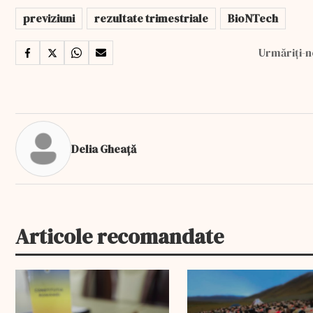
previziuni
rezultate trimestriale
BioNTech
Urmăriți-n
Delia Gheață
Articole recomandate
EXCLUSIV