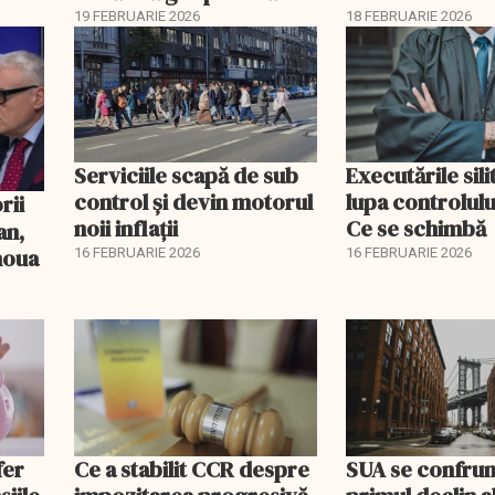
pentru burse ș
19 FEBRUARIE 2026
18 FEBRUARIE 2026
Serviciile scapă de sub
Executările sili
control și devin motorul
lupa controlului
noii inflații
Ce se schimbă
an,
 noua
16 FEBRUARIE 2026
16 FEBRUARIE 2026
fer
Ce a stabilit CCR despre
SUA se confrun