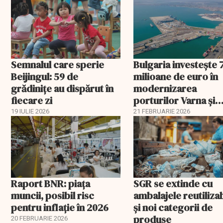
Semnalul care sperie
Bulgaria investește 
Beijingul: 59 de
milioane de euro în
grădinițe au dispărut în
modernizarea
fiecare zi
porturilor Varna și
Burgas
19 IULIE 2026
21 FEBRUARIE 2026
Raport BNR: piața
SGR se extinde cu
muncii, posibil risc
ambalajele reutiliza
pentru inflație în 2026
și noi categorii de
produse
20 FEBRUARIE 2026