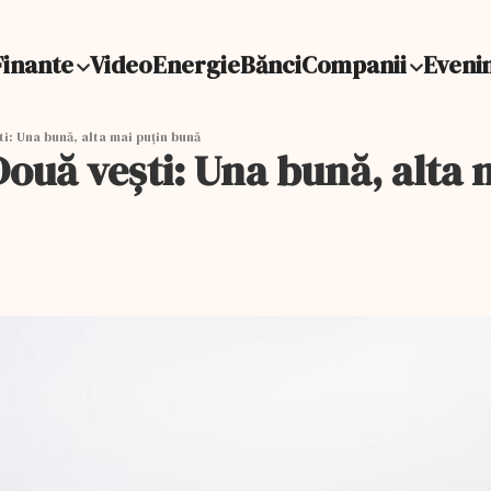
Finante
Video
Energie
Bănci
Companii
Eveni
: Una bună, alta mai puțin bună
ouă vești: Una bună, alta 