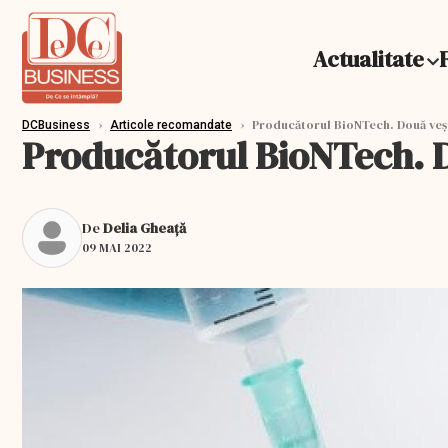
Actualitate
›
›
Producătorul BioNTech. Două vești
DCBusiness
Articole recomandate
Producătorul BioNTech. D
De
Delia Gheață
09 MAI 2022