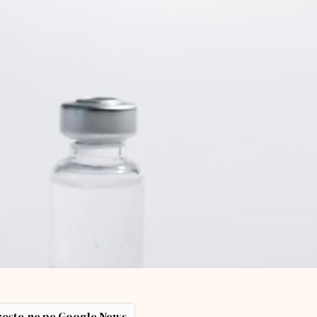
ește-ne pe Google News