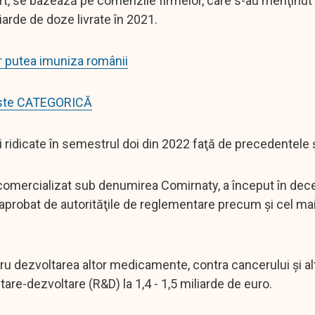
rt, se bazează pe comenzile firmelor, care s-au menţinut 
iarde de doze livrate în 2021.
r putea imuniza românii
 este CATEGORICĂ
 ridicate în semestrul doi din 2022 faţă de precedentele ş
comercializat sub denumirea Comirnaty, a început în de
probat de autorităţile de reglementare precum şi cel mai
ru dezvoltarea altor medicamente, contra cancerului şi alto
are-dezvoltare (R&D) la 1,4 - 1,5 miliarde de euro.