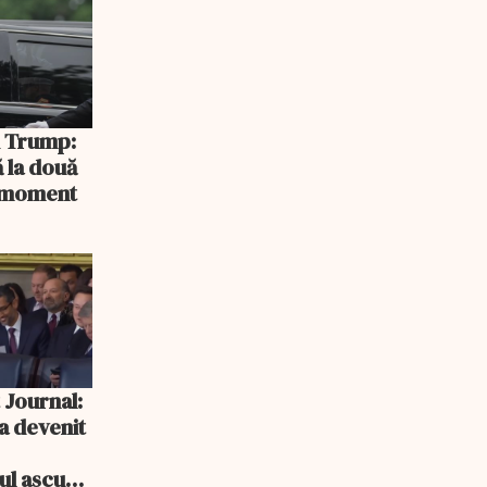
și Trump:
 la două
n moment
 Journal:
a devenit
e
cul ascuns