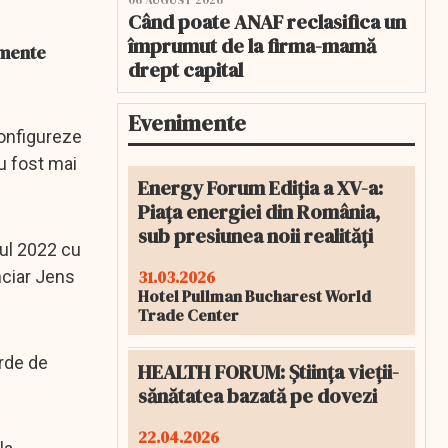
06 AUGUST 2026
Când poate ANAF reclasifica un
împrumut de la firma-mamă
amente
drept capital
Evenimente
configureze
au fost mai
Energy Forum Ediția a XV-a:
Piața energiei din România,
sub presiunea noii realități
nul 2022 cu
31.03.2026
anciar Jens
Hotel Pullman Bucharest World
Trade Center
arde de
HEALTH FORUM: Știința vieții-
sănătatea bazată pe dovezi
22.04.2026