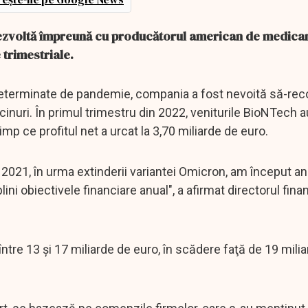
zvoltă împreună cu producătorul american de medic
e trimestriale.
ii determinate de pandemie, compania a fost nevoită să-re
ccinuri. În primul trimestru din 2022, veniturile BioNTech 
timp ce profitul net a urcat la 3,70 miliarde de euro.
lui 2021, în urma extinderii variantei Omicron, am început a
plini obiectivele financiare anual", a afirmat directorul fin
ntre 13 şi 17 miliarde de euro, în scădere faţă de 19 mili