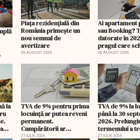
Piața rezidențială din
Ai apartament 
România primește un
sau Booking? 
nou semnal de
datorate în 202
avertizare
pragul care s
regimul fiscal
A
03 AUGUST 2026
02 AUGUST 2026
nă la
TVA de 9% pentru prima
TVA de 9% la l
tru
locuință ar putea reveni
până la 30 sep
e.
permanent.
2026. Prelungi
 a
Cumpărătorii ar
termenului a t
economisi zeci de mii de
comisia din Pa
31 IULIE 2026
27 IULIE 2026