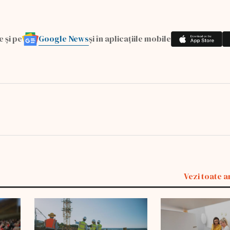
Google News
e și pe
și în aplicațiile mobile
Vezi toate a