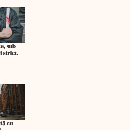
i consum
te, sub
 strict.
tă cu