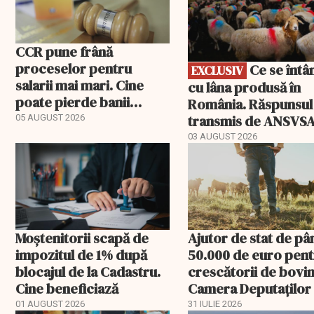
CCR pune frână
proceselor pentru
Ce se întâmplă
EXCLUSIV
salarii mai mari. Cine
cu lâna produsă în
poate pierde banii
România. Răspunsul
ceruți statului
transmis de ANSVS
05 AUGUST 2026
03 AUGUST 2026
Moștenitorii scapă de
Ajutor de stat de pâ
impozitul de 1% după
50.000 de euro pen
blocajul de la Cadastru.
crescătorii de bovin
Cine beneficiază
Camera Deputaților
aprobat schema
01 AUGUST 2026
31 IULIE 2026