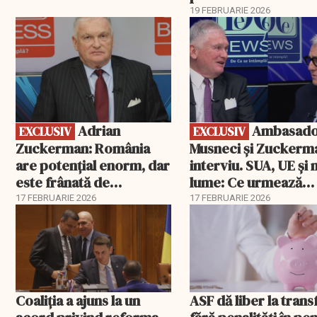
19 FEBRUARIE 2026
EXCLUSIV
EXCLUSIV
Adrian
Ambasadorii
EXCLUSIV
EXCLUSIV
Zuckerman: România
Musneci și Zuckerm
are potențial enorm, dar
interviu. SUA, UE și
este frânată de
lume: Ce urmează
corupție, companii de
pentru România
17 FEBRUARIE 2026
17 FEBRUARIE 2026
stat și influența
propagandei ruse
Coaliția a ajuns la un
ASF dă liber la trans