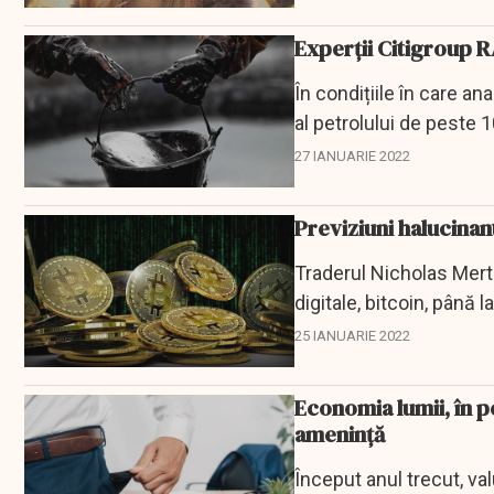
Experții Citigroup 
În condițiile în care a
al petrolului de peste 1
o...
27 IANUARIE 2022
Previziuni halucinan
Traderul Nicholas Mert
digitale, bitcoin, până 
creștere...
25 IANUARIE 2022
Economia lumii, în p
amenință
Început anul trecut, va