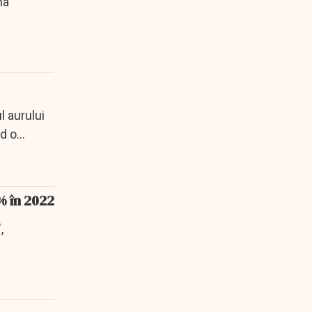
na
l aurului
nd o
% în 2022
,