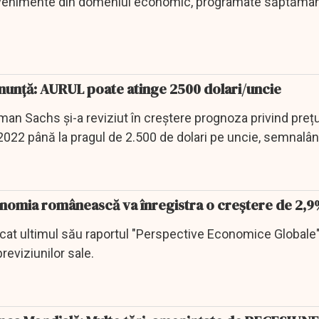
evenimente din domeniul economic, programate săptămâ
anunță: AURUL poate atinge 2500 dolari/uncie
n Sachs și-a reviziut în creștere prognoza privind prețu
 2022 până la pragul de 2.500 de dolari pe uncie, semnalâ
nomia românească va înregistra o creștere de 2,9
cat ultimul său raportul "Perspective Economice Globale"
previziunilor sale.