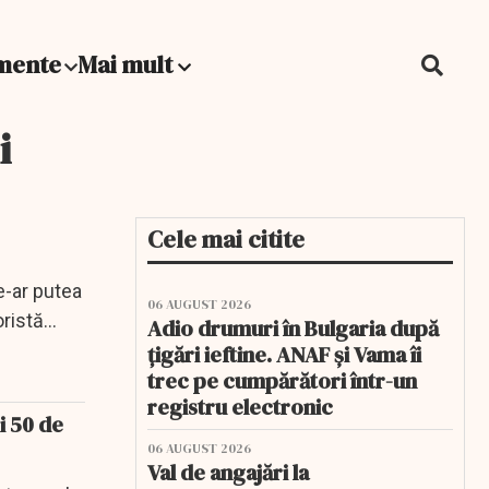
mente
Mai mult
i
Cele mai citite
e-ar putea
06 AUGUST 2026
oristă
Adio drumuri în Bulgaria după
țigări ieftine. ANAF și Vama îi
trec pe cumpărători într-un
registru electronic
i 50 de
06 AUGUST 2026
Val de angajări la