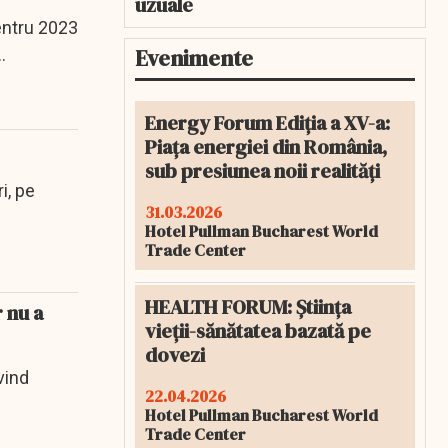
uzuale
entru 2023
Evenimente
Energy Forum Ediția a XV-a:
Piața energiei din România,
sub presiunea noii realități
i, pe
31.03.2026
Hotel Pullman Bucharest World
Trade Center
HEALTH FORUM: Știința
 nu a
vieții-sănătatea bazată pe
dovezi
vind
22.04.2026
Hotel Pullman Bucharest World
Trade Center