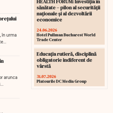
HEALTH FORUM: Investiția în
sănătate – pilon al securității
naționale și al dezvoltării
preţului
economice
24.06.2026
Hotel Pullman Bucharest World
, în urma
Trade Center
e...
Educația rutieră, disciplină
obligatorie indiferent de
în
vârstă
31.07.2026
vor arunca
Platourile DC Media Group
..