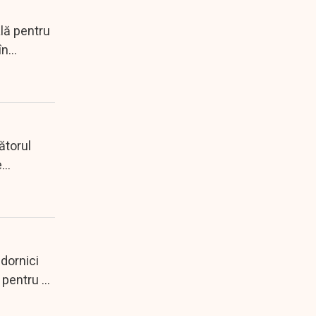
lă pentru
în
ătorul
e
dornici
 pentru a