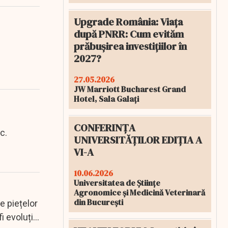
Upgrade România: Viața
după PNRR: Cum evităm
prăbușirea investițiilor în
2027?
27.05.2026
JW Marriott Bucharest Grand
Hotel, Sala Galați
CONFERINȚA
c.
UNIVERSITĂȚILOR EDIȚIA A
VI-A
10.06.2026
Universitatea de Științe
Agronomice și Medicină Veterinară
din București
e piețelor
i evoluția