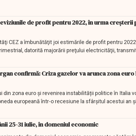
eviziunile de profit pentru 2022, în urma creşterii 
ăţi CEZ a îmbunătăţit joi estimările de profit pentru 2022
rimestrial, datorită majorării preţului electricităţii, transmit
organ confirmă: Criza gazelor va arunca zona euro 
 din zona euro și revenirea instabilității politice în Italia 
neda europeană într-o recesiune la sfârșitul acestui an și.
nii 25-31 iulie, în domeniul economic