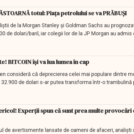
RĂSTOARNĂ totul: Piața petrolului se va PRĂBUȘI
naliștii de la Morgan Stanley și Goldman Sachs au prognoza
00 de dolari/baril, iar colegii lor de la JP Morgan au admis 
te! BITCOIN își va lua lumea în cap
en consideră că deprecierea celei mai populare dintre 
la 32.900 de dolari s-ar putea transforma într-o trambulină
ericol! Experții spun că sunt prea multe provocări 
lul de avertismente lansate de oameni de afaceri, analiști ș