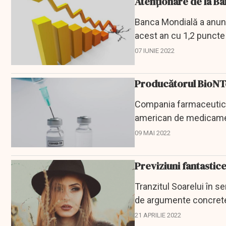
Atenționare de la B
Banca Mondială a anunț
acest an cu 1,2 puncte p
Ucraina,...
07 IUNIE 2022
Producătorul BioNTec
Compania farmaceutic
american de medicament
trimestriale.
09 MAI 2022
Previziuni fantastic
Tranzitul Soarelui în 
de argumente concrete
avea/a deține. Nu ne...
21 APRILIE 2022