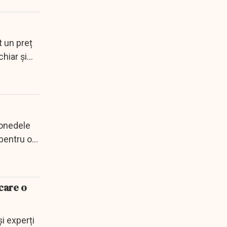
t un preț
chiar și
monedele
 pentru o
care o
i experți