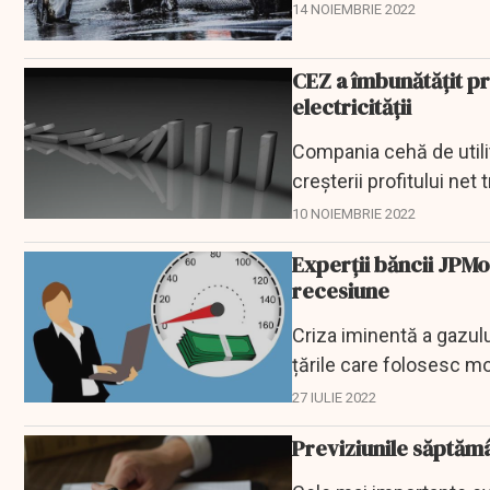
pandemiei de...
14 NOIEMBRIE 2022
CEZ a îmbunătăţit pr
electricităţii
Compania cehă de utilit
creşterii profitului net t
10 NOIEMBRIE 2022
Experții băncii JPM
recesiune
Criza iminentă a gazului
țările care folosesc mo
27 IULIE 2022
Previziunile săptămâ