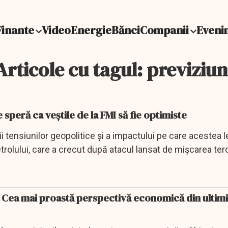
Finante
Video
Energie
Bănci
Companii
Eveni
Articole cu tagul: previziun
Marile piețe bursiere speră ca veștile de la FMI să fie optimiste
i tensiunilor geopolitice și a impactului pe care acestea l
trolului, care a crecut după atacul lansat de mișcarea ter
 Cea mai proastă perspectivă economică din ultimi