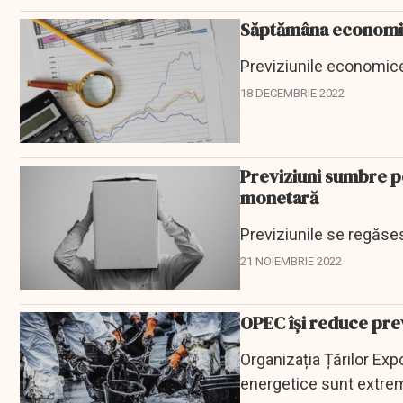
Săptămâna economic
Previziunile economice
18 DECEMBRIE 2022
Previziuni sumbre pe
monetară
Previziunile se regăses
21 NOIEMBRIE 2022
OPEC își reduce prev
Organizația Țărilor Exp
energetice sunt extrem