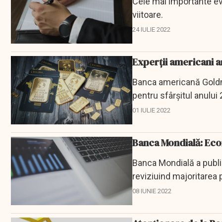
Cele mai importante 
viitoare.
24 IULIE 2022
Experții americani 
Banca americană Goldma
pentru sfârșitul anului
perspectivă...
01 IULIE 2022
Banca Mondială: Eco
Banca Mondială a publi
reviziuind majoritarea 
08 IUNIE 2022