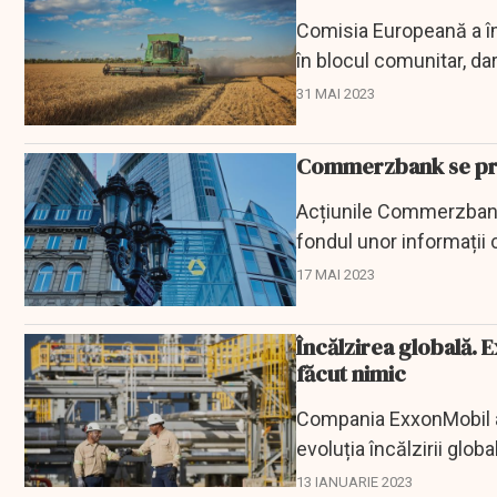
Comisia Europeană a îmb
în blocul comunitar, dar
transmite...
31 MAI 2023
Commerzbank se pră
Acțiunile Commerzbank 
fondul unor informații
17 MAI 2023
Încălzirea globală. 
făcut nimic
Compania ExxonMobil a 
evoluția încălzirii glob
cunoștințelor...
13 IANUARIE 2023