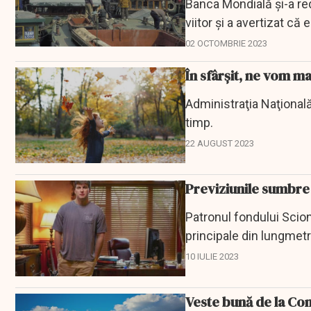
Banca Mondială și-a re
viitor și a avertizat că
dintre cele...
02 OCTOMBRIE 2023
În sfârșit, ne vom m
Administraţia Naţional
timp.
22 AUGUST 2023
Previziunile sumbre a
Patronul fondului Scio
principale din lungmetr
sale sumbre, care uneor
10 IULIE 2023
Veste bună de la Co