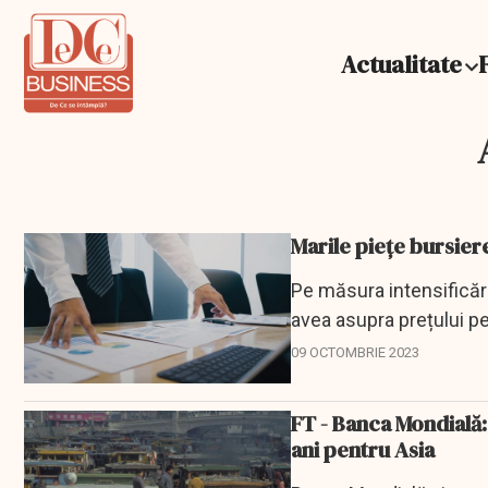
Actualitate
Pe măsura intensificări
avea asupra prețului pe
Hamas asupra...
09 OCTOMBRIE 2023
FT - Banca Mondială:
ani pentru Asia