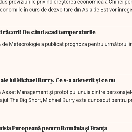
dus previziunile privind creșterea economică a Chinei pe
 economiile în curs de dezvoltare din Asia de Est vor înreg
ai răcori! De când scad temperaturile
ă de Meteorologie a publicat prognoza pentru următorul in
le lui Michael Burry. Ce s-a adeverit și ce nu
n Asset Management și prototipul unuia dintre personajel
ajul The Big Short, Michael Burry este cunoscut pentru pr
i se...
misia Europeană pentru România și Franța