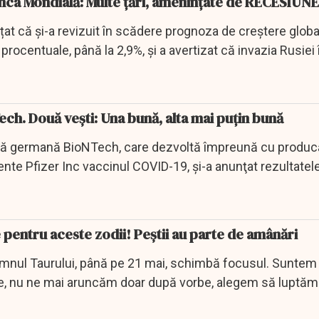
anca Mondială: Multe țări, amenințate de RECESIUNE
at că și-a revizuit în scădere prognoza de creștere globa
rocentuale, până la 2,9%, și a avertizat că invazia Rusiei 
h. Două vești: Una bună, alta mai puțin bună
ă germană BioNTech, care dezvoltă împreună cu produc
e Pfizer Inc vaccinul COVID-19, și-a anunţat rezultatel
e pentru aceste zodii! Peștii au parte de amânări
semnul Taurului, până pe 21 mai, schimbă focusul. Suntem 
, nu ne mai aruncăm doar după vorbe, alegem să luptăm