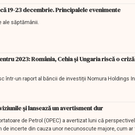
ă 19-23 decembrie. Principalele evenimente
 ale săptămânii.
ntru 2023: România, Cehia şi Ungaria riscă o criză
c într-un raport al băncii de investiții Nomura Holdings In
iziunile și lansează un avertisment dur
ortatoare de Petrol (OPEC) a avertizat luni că perspectivel
 de incerte din cauza unor necunoscute majore, cum ar f