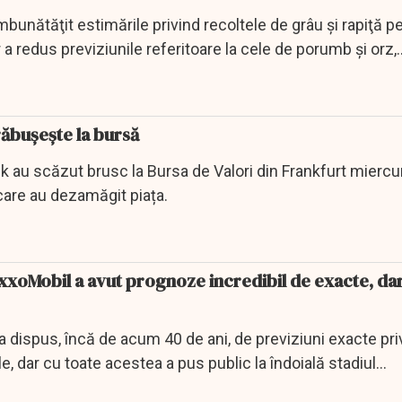
unătăţit estimările privind recoltele de grâu şi rapiţă p
 a redus previziunile referitoare la cele de porumb şi orz,
bușește la bursă
au scăzut brusc la Bursa de Valori din Frankfurt miercur
 care au dezamăgit piața.
ExxoMobil a avut prognoze incredibil de exacte, dar
dispus, încă de acum 40 de ani, de previziuni exacte pri
ale, dar cu toate acestea a pus public la îndoială stadiul