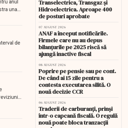
ntru anul
Transelectrica, Transgaz și
Hidroelectrica. Aproape 400
istra una
de posturi aprobate
07 AUGUST 2026
ANAF a început notificările.
Firmele care nu au depus
terval de
bilanțurile pe 2025 riscă să
ajungă inactive fiscal
08 AUGUST 2026
Poprire pe pensie sau pe cont.
De când ai 15 zile pentru a
contesta executarea silită. O
e
nouă decizie CCR
eviziunile
06 AUGUST 2026
Traderii de carburanți, prinși
într-o capcană fiscală. O regulă
nouă poate bloca tranzacții