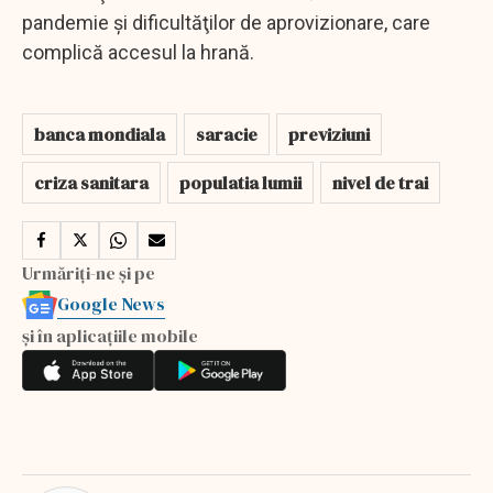
pandemie şi dificultăţilor de aprovizionare, care
complică accesul la hrană.
banca mondiala
saracie
previziuni
criza sanitara
populatia lumii
nivel de trai
Urmăriți-ne și pe
Google News
și în aplicațiile mobile