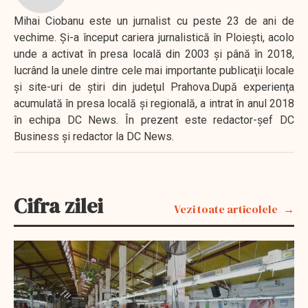
Mihai Ciobanu este un jurnalist cu peste 23 de ani de
vechime. Şi-a început cariera jurnalistică în Ploieşti, acolo
unde a activat în presa locală din 2003 şi până în 2018,
lucrând la unele dintre cele mai importante publicaţii locale
şi site-uri de ştiri din judeţul Prahova.După experienţa
acumulată în presa locală şi regională, a intrat în anul 2018
în echipa DC News. În prezent este redactor-şef DC
Business şi redactor la DC News.
Cifra zilei
Vezi toate articolele