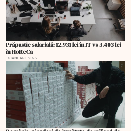
Prăpastie salarială: 12.931 lei în IT vs 3.403 lei
în HoReCa
16 IANUARIE 2026