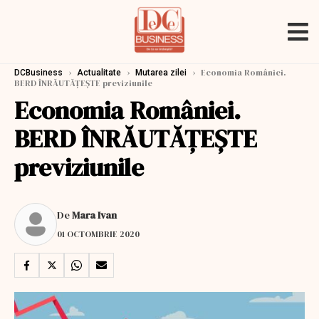
›
›
›
Economia României.
DCBusiness
Actualitate
Mutarea zilei
BERD ÎNRĂUTĂȚEȘTE previziunile
Economia României.
BERD ÎNRĂUTĂȚEȘTE
previziunile
De
Mara Ivan
01 OCTOMBRIE 2020