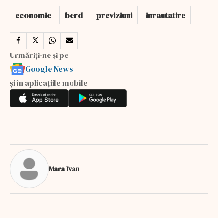
economie
berd
previziuni
inrautatire
Urmăriți-ne și pe
Google News
și în aplicațiile mobile
Mara Ivan