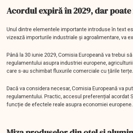
Acordul expiră în 2029, dar poate 
Unul dintre elementele importante introduse în text es
vizează importurile industriale și agroalimentare, va e
Până la 30 iunie 2029, Comisia Europeană va trebui să
regulamentului asupra industriei europene, agriculturii ș
care s-au schimbat fluxurile comerciale cu țările terțe
Dacă va considera necesar, Comisia Europeană va putea
regulamentului. Practic, accesul preferențial acordat S
funcție de efectele reale asupra economiei europene.
Miza produselor din oțel și alumin