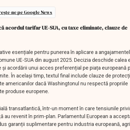
ește-ne pe Google News
ă acordul tarifar UE-SUA, cu taxe eliminate, clauze de
tive esențiale pentru punerea în aplicare a angajamentelo
omune UE-SUA din august 2025. Decizia deschide calea el
 și acordării unui acces preferențial pe piața europeană 
te. În același timp, textul final include clauze de protecț
te americanilor dacă Washingtonul nu respectă propriile
ite produse europene.
lă transatlantică, într-un moment în care tensiunile privi
ață au revenit în prim-plan. Parlamentul European a accept
odus garanții suplimentare pentru industria europeană, agri