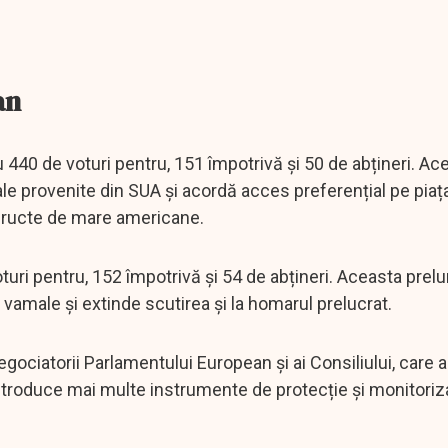
an
440 de voturi pentru, 151 împotrivă și 50 de abțineri. Ac
le provenite din SUA și acordă acces preferențial pe piața
fructe de mare americane.
uri pentru, 152 împotrivă și 54 de abțineri. Aceasta prel
vamale și extinde scutirea și la homarul prelucrat.
ociatorii Parlamentului European și ai Consiliului, care 
 introduce mai multe instrumente de protecție și monitoriz