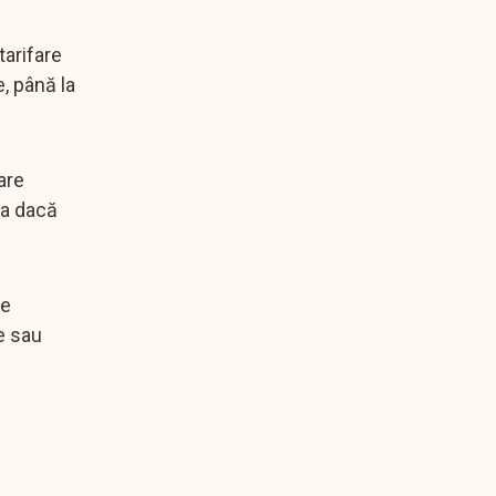
tarifare
, până la
are
na dacă
se
e sau