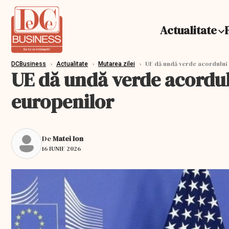
Actualitate
›
›
›
UE dă undă verde acordului t
DCBusiness
Actualitate
Mutarea zilei
UE dă undă verde acordulu
europenilor
De
Matei Ion
16 IUNIE 2026