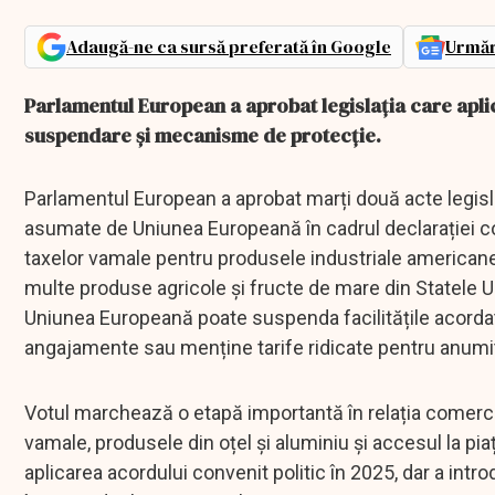
Adaugă-ne ca sursă preferată în Google
Urmăr
Parlamentul European a aprobat legislația care aplic
suspendare și mecanisme de protecție.
Parlamentul European a aprobat marți două acte legisla
asumate de Uniunea Europeană în cadrul declarației c
taxelor vamale pentru produsele industriale americane
multe produse agricole și fructe de mare din Statele Uni
Uniunea Europeană poate suspenda facilitățile acorda
angajamente sau menține tarife ridicate pentru anum
Votul marchează o etapă importantă în relația comercia
vamale, produsele din oțel și aluminiu și accesul la pi
aplicarea acordului convenit politic în 2025, dar a intr