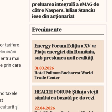
preluarea integrală a eMAG de
către Naspers. Iulian Stanciu
iese din acționariat
Evenimente
Energy Forum Ediția a XV-a:
r tarifare
Piața energiei din România,
iminării
sub presiunea noii realități
pentru mai
ie prin care
31.03.2026
Hotel Pullman Bucharest World
Trade Center
HEALTH FORUM: Știința vieții-
nd taxele
sănătatea bazată pe dovezi
at
cultură și
22.04.2026