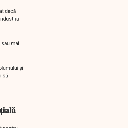
vat dacă
industria
l sau mai
olumului și
i să
țială