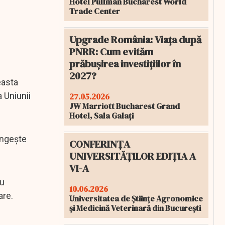
Hotel Pullman Bucharest World
Trade Center
Upgrade România: Viața după
PNRR: Cum evităm
prăbușirea investițiilor în
2027?
easta
 Uniunii
27.05.2026
JW Marriott Bucharest Grand
Hotel, Sala Galați
ungește
CONFERINȚA
UNIVERSITĂȚILOR EDIȚIA A
VI-A
au
10.06.2026
are.
Universitatea de Științe Agronomice
și Medicină Veterinară din București