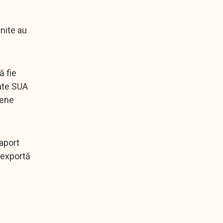
Unite au
ă fie
ate SUA
pene
aport
 exportă