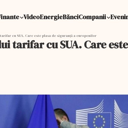
Finante
Video
Energie
Bănci
Companii
Eveni
arifar cu SUA. Care este plasa de siguranță a europenilor
i tarifar cu SUA. Care este