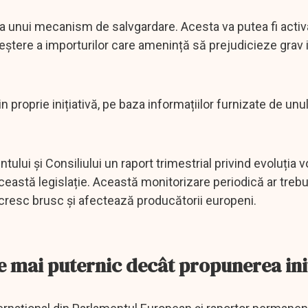
ra unui mecanism de salvgardare. Acesta va putea fi acti
creștere a importurilor care amenință să prejudicieze grav 
proprie inițiativă, pe baza informațiilor furnizate de unu
ui și Consiliului un raport trimestrial privind evoluția v
ceastă legislație. Această monitorizare periodică ar trebu
 cresc brusc și afectează producătorii europeni.
 mai puternic decât propunerea ini