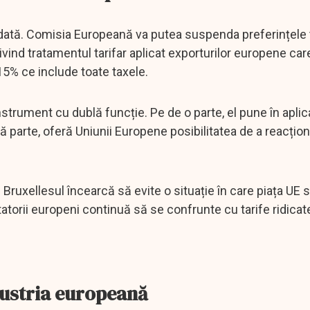
idată. Comisia Europeană va putea suspenda preferințele 
vind tratamentul tarifar aplicat exporturilor europene care
 15% ce include toate taxele.
trument cu dublă funcție. Pe de o parte, el pune în aplic
 parte, oferă Uniunii Europene posibilitatea de a reacțio
ruxellesul încearcă să evite o situație în care piața UE 
torii europeni continuă să se confrunte cu tarife ridicat
dustria europeană