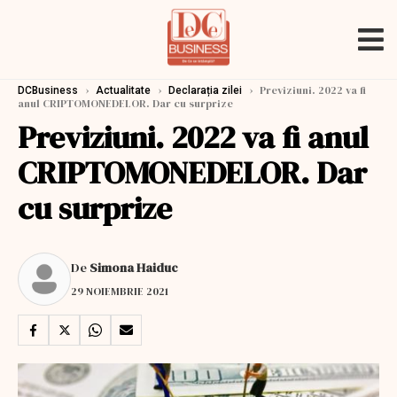
›
›
›
Previziuni. 2022 va fi
DCBusiness
Actualitate
Declarația zilei
anul CRIPTOMONEDELOR. Dar cu surprize
Previziuni. 2022 va fi anul
CRIPTOMONEDELOR. Dar
cu surprize
De
Simona Haiduc
29 NOIEMBRIE 2021