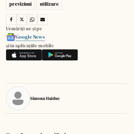
previziuni
utilizare
Urmăriți-ne și pe
Google News
și în aplicațiile mobile
Simona Haiduc