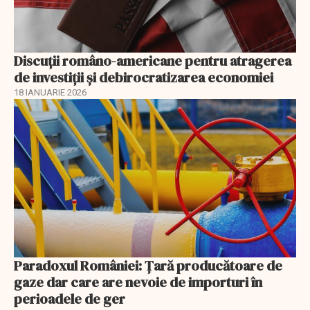
Discuţii româno-americane pentru atragerea
de investiţii şi debirocratizarea economiei
18 IANUARIE 2026
Paradoxul României: Ţară producătoare de
gaze dar care are nevoie de importuri în
perioadele de ger