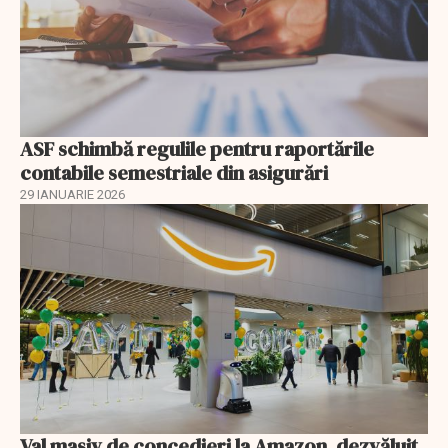
ASF schimbă regulile pentru raportările
contabile semestriale din asigurări
29 IANUARIE 2026
Val masiv de concedieri la Amazon, dezvăluit