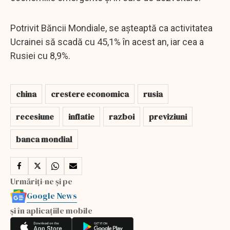
Potrivit Băncii Mondiale, se așteaptă ca activitatea
Ucrainei să scadă cu 45,1% în acest an, iar cea a
Rusiei cu 8,9%.
china
crestere economica
rusia
recesiune
inflatie
razboi
previziuni
banca mondial
Urmăriți-ne și pe
Google News
și în aplicațiile mobile