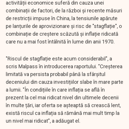
activității economice suferă din cauza unei
combinații de factori, de la război și recente măsuri
de restricții impuse în China, la tensiunile apărute
pe lanțurile de aprovizionare și risc de "stagflație", o
combinație de creștere scăzută și inflație ridicată
care nu a mai fost întâlnită în lume din anii 1970.
"Riscul de stagflație este acum considerabil", a
scris Malpass în introducerea raportului. "Creșterea
limitată va persista probabil până la sfârșitul
deceniului din cauza investițiilor slabe în mare parte
a lumii. "În condițiile în care inflația se află în
prezent la cel mai ridicat nivel din ultimele decenii
în multe țări, iar oferta se așteaptă să crească lent,
există riscul ca inflația să rămână mai mult timp la
un nivel mai ridicat", a adăugat el.