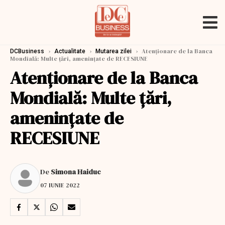
›
›
›
Atenționare de la Banca
DCBusiness
Actualitate
Mutarea zilei
Mondială: Multe țări, amenințate de RECESIUNE
Atenționare de la Banca
Mondială: Multe țări,
amenințate de
RECESIUNE
De
Simona Haiduc
07 IUNIE 2022