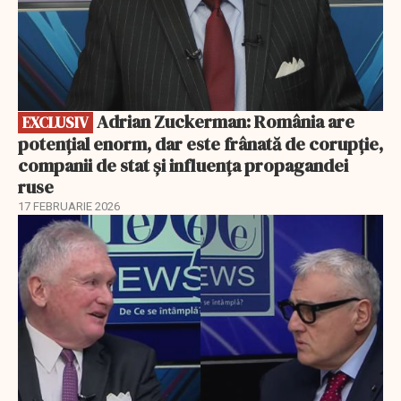
Adrian Zuckerman: România are
EXCLUSIV
potențial enorm, dar este frânată de corupție,
companii de stat și influența propagandei
ruse
17 FEBRUARIE 2026
EXCLUSIV