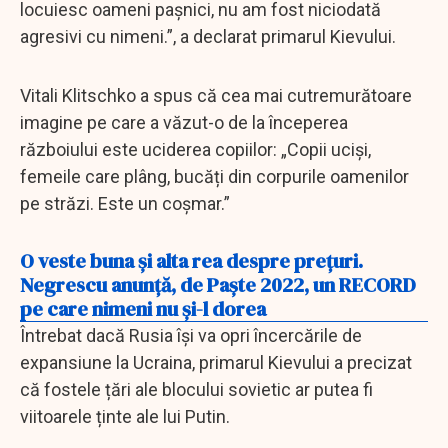
locuiesc oameni pașnici, nu am fost niciodată
agresivi cu nimeni.”, a declarat primarul Kievului.
Vitali Klitschko a spus că cea mai cutremurătoare
imagine pe care a văzut-o de la începerea
războiului este uciderea copiilor: „Copii uciși,
femeile care plâng, bucăți din corpurile oamenilor
pe străzi. Este un coșmar.”
O veste buna şi alta rea despre preţuri.
Negrescu anunţă, de Paşte 2022, un RECORD
pe care nimeni nu şi-l dorea
Întrebat dacă Rusia își va opri încercările de
expansiune la Ucraina, primarul Kievului a precizat
că fostele țări ale blocului sovietic ar putea fi
viitoarele ținte ale lui Putin.