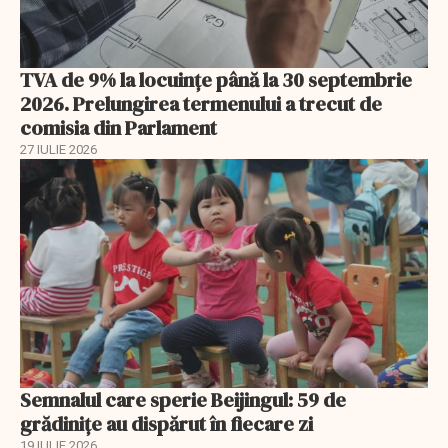
TVA de 9% la locuințe până la 30 septembrie
2026. Prelungirea termenului a trecut de
comisia din Parlament
27 IULIE 2026
Semnalul care sperie Beijingul: 59 de
grădinițe au dispărut în fiecare zi
19 IULIE 2026