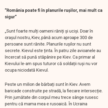
”România poate fi în planurile rușilor, mai mult ca
sigur”
„Sunt foarte mulți oameni răniți și uciși. Doar în
orașul nostru, Kiev, până acum aproape 300 de
persoane sunt rănite. Planurile rușilor nu sunt
secrete. Kievul este ținta. În patru zile avioanele au
încercat să pună stăpânire pe Kiev. Ca primar al
Kievului le-am spus tuturor că soldații ruși nu vor
ocupa niciodată Kievul.
Peste un milion de bărbați sunt în Kiev. Avem
baricade construite pe stradă, la fiecare intersecție.
Prin jumătate din corpul meu trece sânge rusesc
pentru că mama mea e rusoaică. În Ucraina