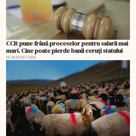
CCR pune frână proceselor pentru salarii mai
mari. Cine poate pierde banii ceruți statului
05 AUGUST 2026
EXCLUSIV