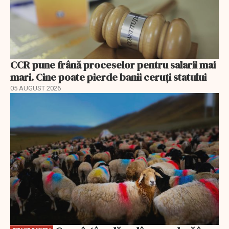
CCR pune frână proceselor pentru salarii mai
mari. Cine poate pierde banii ceruți statului
05 AUGUST 2026
EXCLUSIV