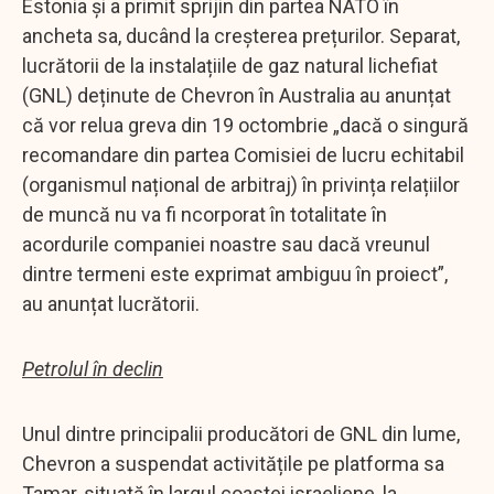
Estonia și a primit sprijin din partea NATO în
ancheta sa, ducând la creșterea prețurilor. Separat,
lucrătorii de la instalațiile de gaz natural lichefiat
(GNL) deținute de Chevron în Australia au anunțat
că vor relua greva din 19 octombrie „dacă o singură
recomandare din partea Comisiei de lucru echitabil
(organismul național de arbitraj) în privința relațiilor
de muncă nu va fi ncorporat în totalitate în
acordurile companiei noastre sau dacă vreunul
dintre termeni este exprimat ambiguu în proiect”,
au anunțat lucrătorii.
Petrolul în declin
Unul dintre principalii producători de GNL din lume,
Chevron a suspendat activitățile pe platforma sa
Tamar, situată în largul coastei israeliene, la