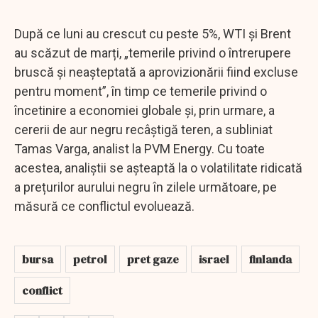
După ce luni au crescut cu peste 5%, WTI și Brent
au scăzut de marți, „temerile privind o întrerupere
bruscă și neașteptată a aprovizionării fiind excluse
pentru moment”, în timp ce temerile privind o
încetinire a economiei globale și, prin urmare, a
cererii de aur negru recâștigă teren, a subliniat
Tamas Varga, analist la PVM Energy. Cu toate
acestea, analiștii se așteaptă la o volatilitate ridicată
a prețurilor aurului negru în zilele următoare, pe
măsură ce conflictul evoluează.
bursa
petrol
pret gaze
israel
finlanda
conflict