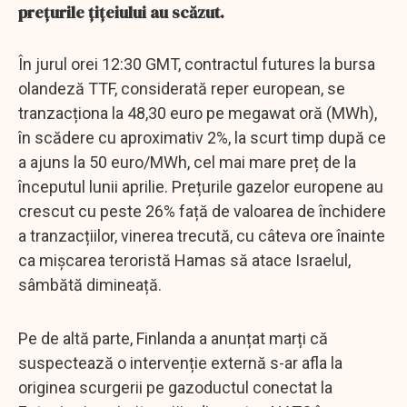
prețurile țițeiului au scăzut.
În jurul orei 12:30 GMT, contractul futures la bursa
olandeză TTF, considerată reper european, se
tranzacționa la 48,30 euro pe megawat oră (MWh),
în scădere cu aproximativ 2%, la scurt timp după ce
a ajuns la 50 euro/MWh, cel mai mare preț de la
începutul lunii aprilie. Prețurile gazelor europene au
crescut cu peste 26% față de valoarea de închidere
a tranzacțiilor, vinerea trecută, cu câteva ore înainte
ca mișcarea teroristă Hamas să atace Israelul,
sâmbătă dimineață.
Pe de altă parte, Finlanda a anunțat marți că
suspectează o intervenție externă s-ar afla la
originea scurgerii pe gazoductul conectat la