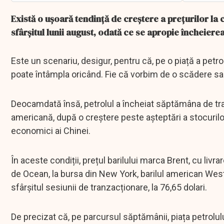
Există o ușoară tendință de creștere a prețurilor la 
sfârșitul lunii august, odată ce se apropie încheier
Este un scenariu, desigur, pentru că, pe o piață a petrol
poate întâmpla oricând. Fie că vorbim de o scădere sa
Deocamdată însă, petrolul a încheiat săptămâna de tra
americană, după o creștere peste așteptări a stocurilor
economici ai Chinei.
În aceste condiții, prețul barilului marca Brent, cu liv
de Ocean, la bursa din New York, barilul american West 
sfârșitul sesiunii de tranzacționare, la 76,65 dolari.
De precizat că, pe parcursul săptămânii, piața petrolul