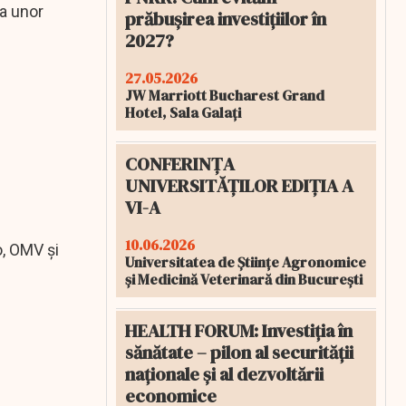
ța unor
prăbușirea investițiilor în
2027?
27.05.2026
JW Marriott Bucharest Grand
Hotel, Sala Galați
CONFERINȚA
UNIVERSITĂȚILOR EDIȚIA A
VI-A
10.06.2026
o, OMV și
Universitatea de Științe Agronomice
și Medicină Veterinară din București
HEALTH FORUM: Investiția în
sănătate – pilon al securității
naționale și al dezvoltării
economice