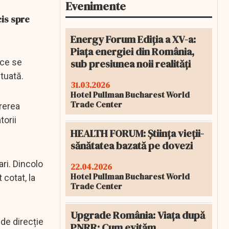
Evenimente
cis spre
Energy Forum Ediția a XV-a:
Piața energiei din România,
sub presiunea noii realități
ice se
ntuată.
31.03.2026
Hotel Pullman Bucharest World
Trade Center
rerea
torii
HEALTH FORUM: Știința vieții-
sănătatea bazată pe dovezi
ari. Dincolo
22.04.2026
Hotel Pullman Bucharest World
cotat, la
Trade Center
Upgrade România: Viața după
 de direcție
PNRR: Cum evităm