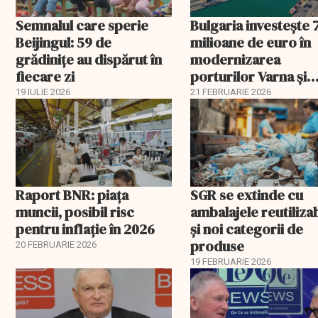
Semnalul care sperie
Bulgaria investește 
Beijingul: 59 de
milioane de euro în
grădinițe au dispărut în
modernizarea
fiecare zi
porturilor Varna și
Burgas
19 IULIE 2026
21 FEBRUARIE 2026
Raport BNR: piața
SGR se extinde cu
muncii, posibil risc
ambalajele reutiliza
pentru inflație în 2026
și noi categorii de
produse
20 FEBRUARIE 2026
19 FEBRUARIE 2026
EXCLUSIV
EXCLUSIV