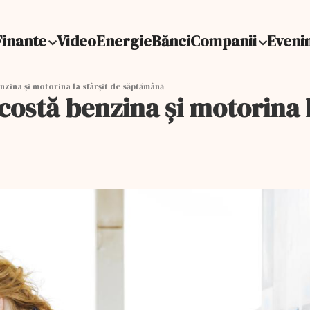
Finante
Video
Energie
Bănci
Companii
Eveni
nzina și motorina la sfârșit de săptămână
 costă benzina și motorina 