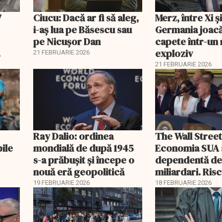
7
Ciucu: Dacă ar fi să aleg,
Merz, între Xi 
i-aș lua pe Băsescu sau
Germania joacă
pe Nicușor Dan
capete într-u
exploziv
21 FEBRUARIE 2026
21 FEBRUARIE 2026
Ray Dalio: ordinea
The Wall Street
bile
mondială de după 1945
Economia SUA 
s-a prăbușit și începe o
dependentă d
nouă eră geopolitică
miliardari. Ris
pentru burse ș
19 FEBRUARIE 2026
18 FEBRUARIE 2026