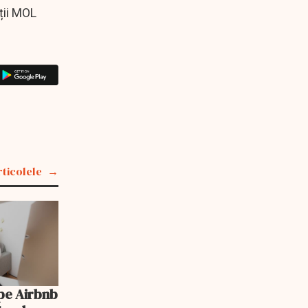
ații MOL
rticolele
pe Airbnb