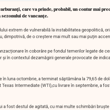
carburanți, care va prinde, probabil, un contur mai pre
ea sezonului de vancanțe.
ului extrem de vulnerabilă la instabilitatea geopolitică, or
u, dimpotrivă, de o creștere mai mult sau mai puțin acce
nzacționare în coborâre pe fondul temerilor legate de ce
 și în contextul dezamăgirii generale provocate de indica
rare în luna octombrie, a terminat săptămâna la 79,65 de dol
Texas Intermediate (WTI),cu livrare în septembrie, a fost 
ui a fost destul de agitată, cu mai multe schimbări bruște