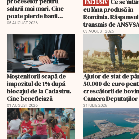
proceselor pentru
Ce se întâmplă
EXCLUSIV
salarii mai mari. Cine
cu lâna produsă în
poate pierde banii
România. Răspunsul
ceruți statului
transmis de ANSVS
05 AUGUST 2026
03 AUGUST 2026
Moștenitorii scapă de
Ajutor de stat de pâ
impozitul de 1% după
50.000 de euro pen
blocajul de la Cadastru.
crescătorii de bovin
Cine beneficiază
Camera Deputaților
aprobat schema
01 AUGUST 2026
31 IULIE 2026