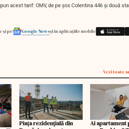
propun acest tarif: OMV, de pe șos Colentina 446 și două st
Google News
e și pe
și în aplicațiile mobile
Vezi toate a
Piața rezidențială din
Ai apartament 