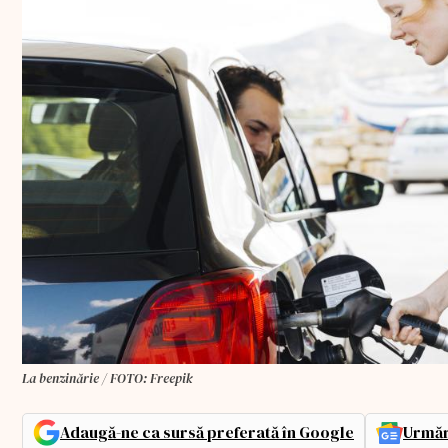
La benzinărie / FOTO: Freepik
Adaugă-ne ca sursă preferată în Google
Urmăr