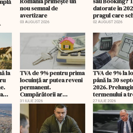
România primește un
sau Booking? 
nou semnal de
datorate în 202
avertizare
pragul care s
regimul fiscal
A
03 AUGUST 2026
02 AUGUST 2026
nă la
TVA de 9% pentru prima
TVA de 9% la l
tru
locuință ar putea reveni
până la 30 sep
e.
permanent.
2026. Prelungi
 a
Cumpărătorii ar
termenului a t
economisi zeci de mii de
comisia din Pa
31 IULIE 2026
27 IULIE 2026
lei