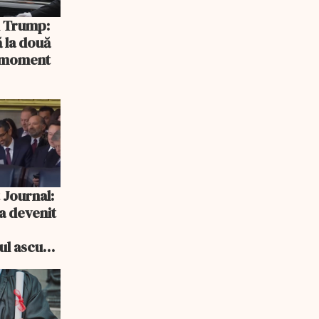
și Trump:
 la două
n moment
 Journal:
a devenit
e
cul ascuns
i consum