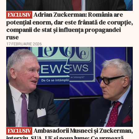
Adrian Zuckerman: România are
EXCLUSIV
potențial enorm, dar este frânată de corupție,
companii de stat și influența propagandei
ruse
17 FEBRUARIE 2026
EXCLUSIV
Ambasadorii Musneci și Zuckerman,
EXCLUSIV
interviu. SUA, UE și noua lume: Ce urmează