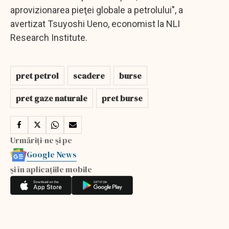
aprovizionarea pieţei globale a petrolului", a
avertizat Tsuyoshi Ueno, economist la NLI
Research Institute.
pret petrol
scadere
burse
pret gaze naturale
pret burse
Urmăriți-ne și pe
Google News
și în aplicațiile mobile