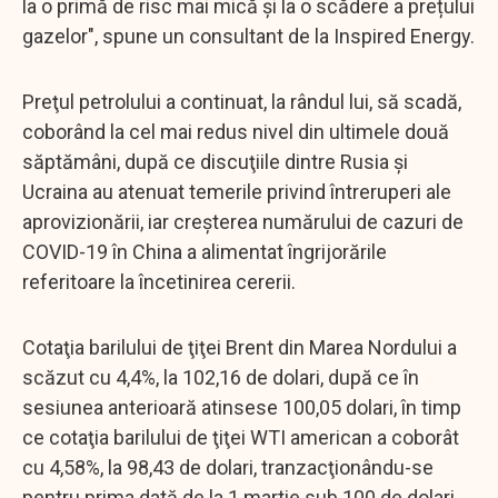
la o primă de risc mai mică și la o scădere a prețului
gazelor", spune un consultant de la Inspired Energy.
Preţul petrolului a continuat, la rândul lui, să scadă,
coborând la cel mai redus nivel din ultimele două
săptămâni, după ce discuţiile dintre Rusia şi
Ucraina au atenuat temerile privind întreruperi ale
aprovizionării, iar creşterea numărului de cazuri de
COVID-19 în China a alimentat îngrijorările
referitoare la încetinirea cererii.
Cotaţia barilului de ţiţei Brent din Marea Nordului a
scăzut cu 4,4%, la 102,16 de dolari, după ce în
sesiunea anterioară atinsese 100,05 dolari, în timp
ce cotaţia barilului de ţiţei WTI american a coborât
cu 4,58%, la 98,43 de dolari, tranzacţionându-se
pentru prima dată de la 1 martie sub 100 de dolari.