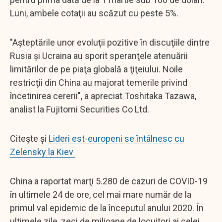
Luni, ambele cotaţii au scăzut cu peste 5%.
"Aşteptările unor evoluţii pozitive în discuţiile dintre
Rusia şi Ucraina au sporit speranţele atenuării
limitărilor de pe piaţa globală a ţiţeiului. Noile
restricţii din China au majorat temerile privind
încetinirea cererii", a apreciat Toshitaka Tazawa,
analist la Fujitomi Securities Co Ltd.
Citește și
Lideri est-europeni se întâlnesc cu
Zelensky la Kiev
China a raportat marţi 5.280 de cazuri de COVID-19
în ultimele 24 de ore, cel mai mare număr de la
primul val epidemic de la începutul anului 2020. În
ultimele zile, zeci de milioane de locuitori ai celei