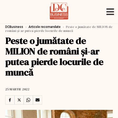
›
›
Peste o jumătate de MILION de
DCBusiness
Articole recomandate
români și-ar putea pierde locurile de muncă
Peste o jumătate de
MILION de români și-ar
putea pierde locurile de
muncă
25 MARTIE 2022