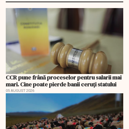
CCR pune frână proceselor pentru salarii mai
mari. Cine poate pierde banii ceruți statului
05 AUGUST 2026
EXCLUSIV