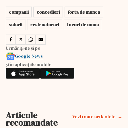
companii
concedieri
forta de munca
salarii
restructurari
locuri de muna
Urmăriți-ne și pe
Google News
și în aplicațiile mobile
Articole
Vezi toate articolele
recomandate