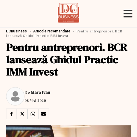
›
›
Pentru antreprenori. BCR
DCBusiness
Articole recomandate
lansează Ghidul Practic IMM Invest
Pentru antreprenori. BCR
lansează Ghidul Practic
IMM Invest
De
Mara Ivan
08 MAI 2020