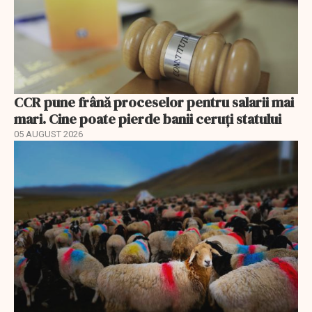
CCR pune frână proceselor pentru salarii mai
mari. Cine poate pierde banii ceruți statului
05 AUGUST 2026
EXCLUSIV