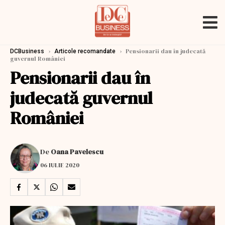
›
›
Pensionarii dau în judecată
DCBusiness
Articole recomandate
guvernul României
Pensionarii dau în
judecată guvernul
României
De
Oana Pavelescu
06 IULIE 2020