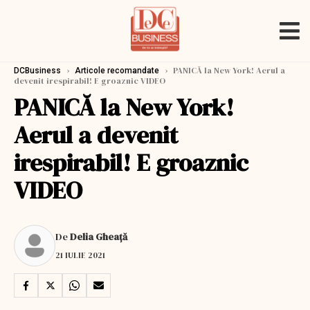
›
›
PANICĂ la New York! Aerul a
DCBusiness
Articole recomandate
devenit irespirabil! E groaznic VIDEO
PANICĂ la New York!
Aerul a devenit
irespirabil! E groaznic
VIDEO
De
Delia Gheață
21 IULIE 2021