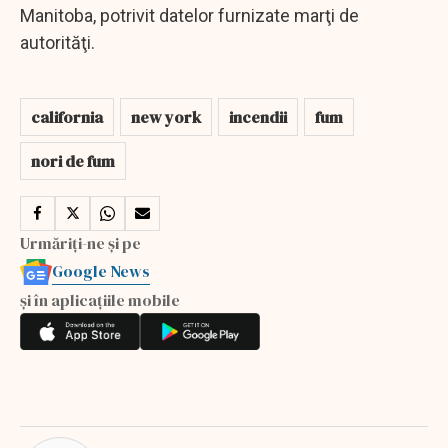
Manitoba, potrivit datelor furnizate marţi de
autorităţi.
california
new york
incendii
fum
nori de fum
Urmăriți-ne și pe
Google News
și în aplicațiile mobile