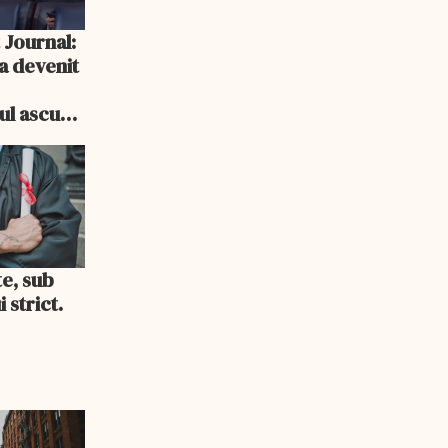
 Journal:
a devenit
e
cul ascuns
i consum
te, sub
 strict.