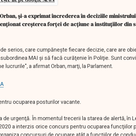
Orban, şi-a exprimat încrederea în deciziile ministrului
enţionat creşterea forţei de acţiune a instituţiilor din
e serios, care cumpăneşte fiecare decizie, care are obie
in subordinea MAI şi să facă curăţenie în Poliţie. Sunt convi
 lucrurile", a afirmat Orban, marţi, la Parlament.
LA
pentru ocuparea posturilor vacante.
e urgenţă. În momentul trecerii la starea de alertă, în L
020 a interzis orice concurs pentru ocuparea funcţiilor p
 organiza concursuri de ocupare atât a funcţiilor de conduc