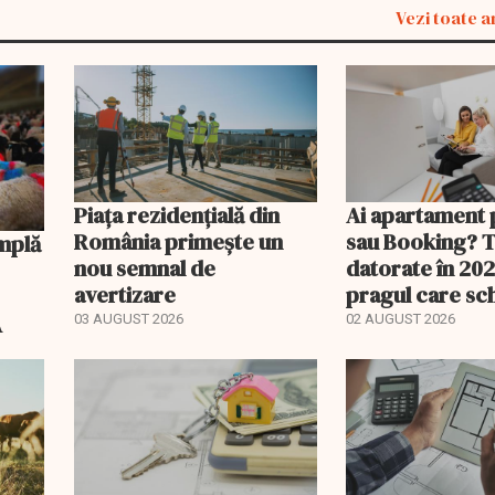
Vezi toate a
Piața rezidențială din
Ai apartament 
România primește un
sau Booking? 
nou semnal de
datorate în 202
avertizare
pragul care s
regimul fiscal
A
03 AUGUST 2026
02 AUGUST 2026