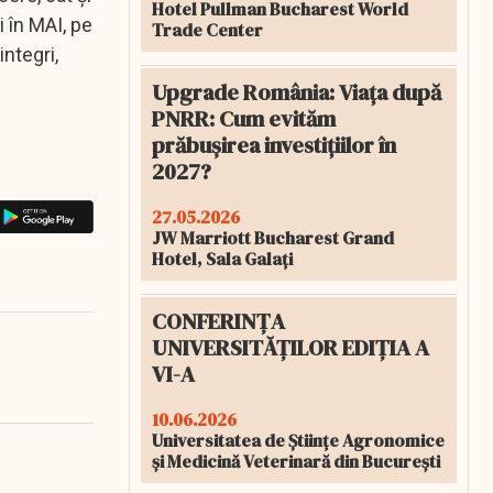
Hotel Pullman Bucharest World
 în MAI, pe
Trade Center
integri,
Upgrade România: Viața după
PNRR: Cum evităm
prăbușirea investițiilor în
2027?
27.05.2026
JW Marriott Bucharest Grand
Hotel, Sala Galați
CONFERINȚA
UNIVERSITĂȚILOR EDIȚIA A
VI-A
10.06.2026
Universitatea de Științe Agronomice
și Medicină Veterinară din București