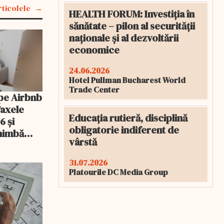
rticolele
HEALTH FORUM: Investiția în
sănătate – pilon al securității
naționale și al dezvoltării
economice
24.06.2026
Hotel Pullman Bucharest World
Trade Center
pe Airbnb
Taxele
Educația rutieră, disciplină
6 și
obligatorie indiferent de
chimbă
vârstă
31.07.2026
Platourile DC Media Group