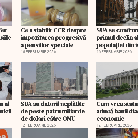
fer
Ce a stabilit CCR despre
SUA se confrun
siile
impozitarea progresivă
primul declin a
a pensiilor speciale
populației din i
16 FEBRUARIE 2026
16 FEBRUARIE 2026
n al
SUA au datorii neplătite
Cum vrea statu
nicii
de peste patru miliarde
aducă banii dia
de dolari către ONU
economie
12 FEBRUARIE 2026
12 FEBRUARIE 2026