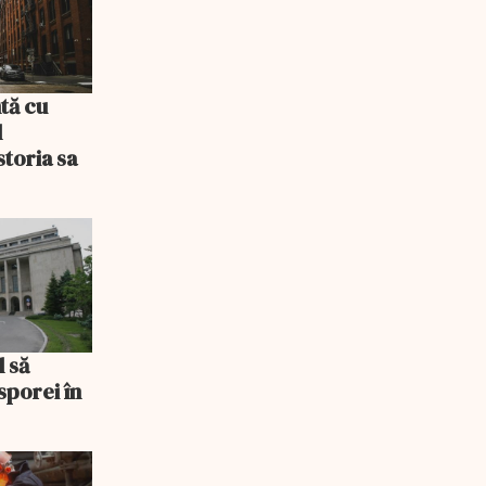
tă cu
l
storia sa
l să
sporei în