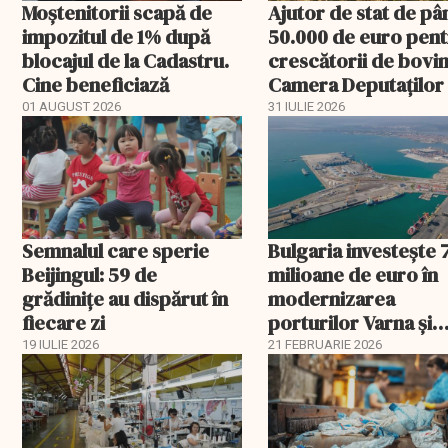
Moștenitorii scapă de
Ajutor de stat de pâ
impozitul de 1% după
50.000 de euro pen
blocajul de la Cadastru.
crescătorii de bovin
Cine beneficiază
Camera Deputaților
aprobat schema
01 AUGUST 2026
31 IULIE 2026
Semnalul care sperie
Bulgaria investește 
Beijingul: 59 de
milioane de euro în
grădinițe au dispărut în
modernizarea
fiecare zi
porturilor Varna și
Burgas
19 IULIE 2026
21 FEBRUARIE 2026