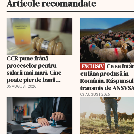
Articole recomandate
EXCLUSIV
CCR pune frână
proceselor pentru
Ce se întâmplă
EXCLUSIV
salarii mai mari. Cine
cu lâna produsă în
poate pierde banii
România. Răspunsul
ceruți statului
transmis de ANSVS
05 AUGUST 2026
03 AUGUST 2026