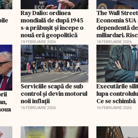
Ray Dalio: ordinea
The Wall Street
bile
mondială de după 1945
Economia SUA 
s-a prăbușit și începe o
dependentă d
nouă eră geopolitică
miliardari. Ris
pentru burse ș
19 FEBRUARIE 2026
18 FEBRUARIE 2026
Serviciile scapă de sub
Executările sili
control și devin motorul
lupa controlului
noii inflații
Ce se schimbă
an,
 noua
16 FEBRUARIE 2026
16 FEBRUARIE 2026