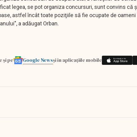
icat legea, se pot organiza concursuri, sunt convins că şi
oase, astfel încât toate poziţiile să fie ocupate de oameni 
anului", a adăugat Orban.
Google News
e și pe
și în aplicațiile mobile