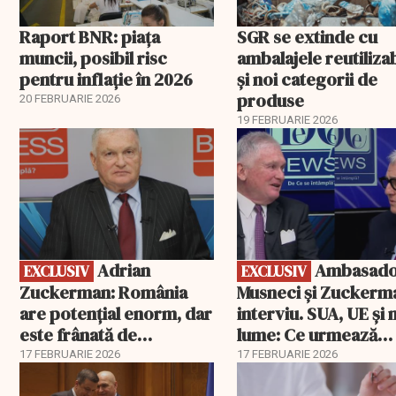
Raport BNR: piața
SGR se extinde cu
muncii, posibil risc
ambalajele reutiliza
pentru inflație în 2026
și noi categorii de
produse
20 FEBRUARIE 2026
19 FEBRUARIE 2026
EXCLUSIV
EXCLUSIV
Adrian
Ambasadorii
EXCLUSIV
EXCLUSIV
Zuckerman: România
Musneci și Zuckerm
are potențial enorm, dar
interviu. SUA, UE și
este frânată de
lume: Ce urmează
corupție, companii de
pentru România
17 FEBRUARIE 2026
17 FEBRUARIE 2026
stat și influența