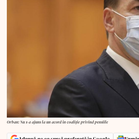
Orban: Nu s-a ajuns la un acord în coaliţie privind pensiile
Adaugă-ne ca sursă preferată în Google
Urmăr