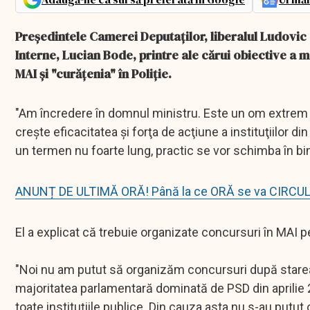
Preşedintele Camerei Deputaţilor, liberalul Ludovic 
Interne, Lucian Bode, printre ale cărui obiective a m
MAI şi "curăţenia" în Poliţie.
"Am încredere în domnul ministru. Este un om extrem d
creşte eficacitatea şi forţa de acţiune a instituţiilor d
un termen nu foarte lung, practic se vor schimba în bine
ANUNȚ DE ULTIMĂ ORĂ! Până la ce ORĂ se va CIRCU
El a explicat că trebuie organizate concursuri în MAI 
"Noi nu am putut să organizăm concursuri după starea d
majoritatea parlamentară dominată de PSD din aprilie 2
toate instituţiile publice. Din cauza asta nu s-au putut