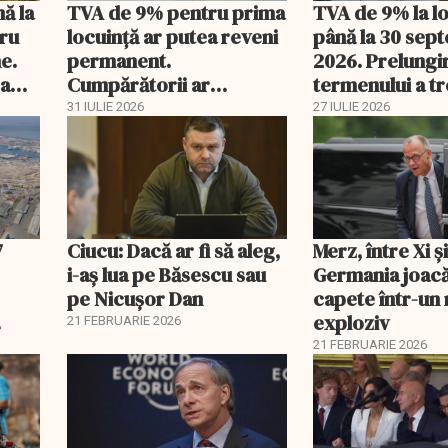
nă la
TVA de 9% pentru prima
TVA de 9% la l
tru
locuință ar putea reveni
până la 30 sep
e.
permanent.
2026. Prelungi
 a
Cumpărătorii ar
termenului a t
economisi zeci de mii de
comisia din Pa
31 IULIE 2026
27 IULIE 2026
lei
7
Ciucu: Dacă ar fi să aleg,
Merz, între Xi 
i-aș lua pe Băsescu sau
Germania joacă
pe Nicușor Dan
capete într-u
exploziv
21 FEBRUARIE 2026
21 FEBRUARIE 2026