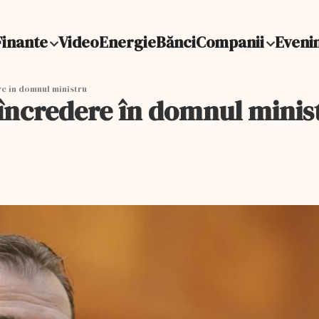
Finante
Video
Energie
Bănci
Companii
Eveni
e în domnul ministru
încredere în domnul minis