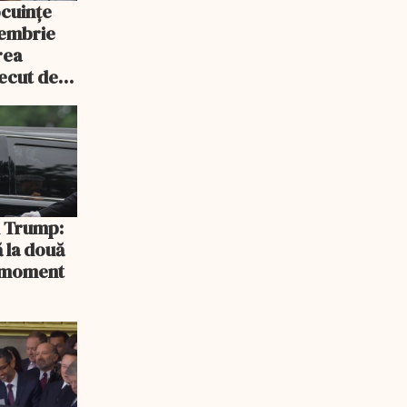
ocuințe
tembrie
rea
recut de
rlament
și Trump:
 la două
n moment