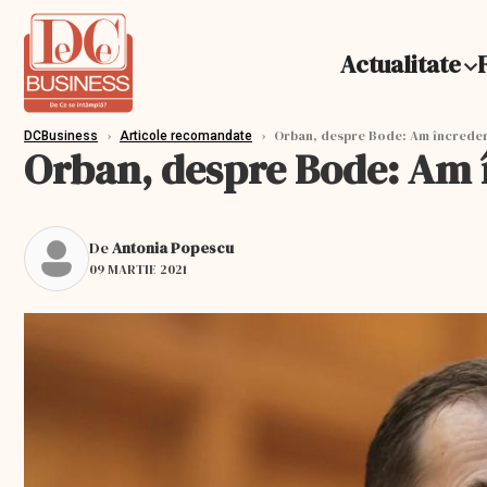
Actualitate
›
›
Orban, despre Bode: Am încreder
DCBusiness
Articole recomandate
Orban, despre Bode: Am 
De
Antonia Popescu
09 MARTIE 2021