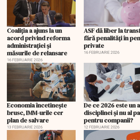
propagandei ruse
Coaliția a ajuns la un
ASF dă liber la trans
acord privind reforma
fără penalități în pen
administrației și
private
măsurile de relansare
16 FEBRUARIE 2026
16 FEBRUARIE 2026
Economia încetinește
De ce 2026 este un a
brusc, IMM-urile cer
disciplinei și nu al pa
plan de salvare
pentru companii?
13 FEBRUARIE 2026
12 FEBRUARIE 2026