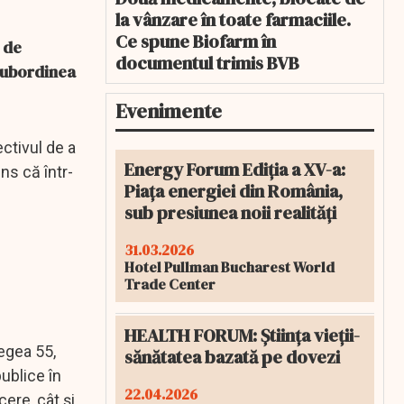
la vânzare în toate farmaciile.
Ce spune Biofarm în
 de
documentul trimis BVB
 subordinea
Evenimente
ctivul de a
Energy Forum Ediția a XV-a:
ns că într-
Piața energiei din România,
sub presiunea noii realități
31.03.2026
Hotel Pullman Bucharest World
Trade Center
HEALTH FORUM: Știința vieții-
egea 55,
sănătatea bazată pe dovezi
ublice în
22.04.2026
ere, cât şi