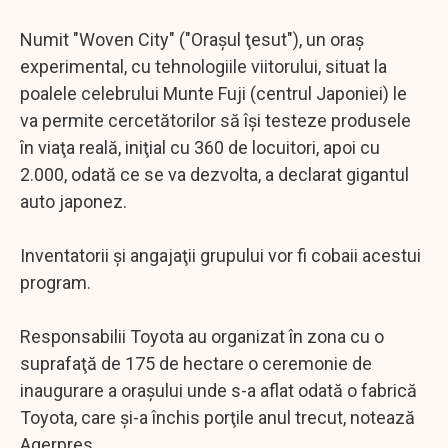
Numit "Woven City" ("Oraşul ţesut"), un oraș
experimental, cu tehnologiile viitorului, situat la
poalele celebrului Munte Fuji (centrul Japoniei) le
va permite cercetătorilor să îşi testeze produsele
în viaţa reală, iniţial cu 360 de locuitori, apoi cu
2.000, odată ce se va dezvolta, a declarat gigantul
auto japonez.
Inventatorii şi angajaţii grupului vor fi cobaii acestui
program.
Responsabilii Toyota au organizat în zona cu o
suprafaţă de 175 de hectare o ceremonie de
inaugurare a oraşului unde s-a aflat odată o fabrică
Toyota, care şi-a închis porţile anul trecut, notează
Agerpres.