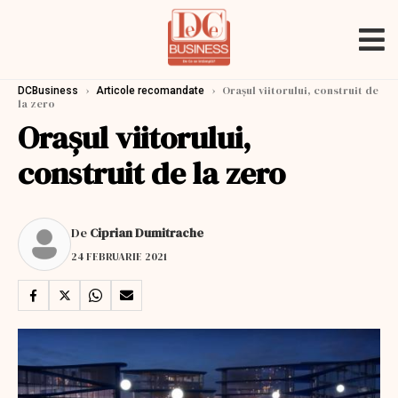
›
›
Oraşul viitorului, construit de
DCBusiness
Articole recomandate
la zero
Oraşul viitorului,
construit de la zero
De
Ciprian Dumitrache
24 FEBRUARIE 2021