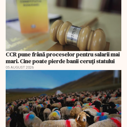
CCR pune frână proceselor pentru salarii mai
mari. Cine poate pierde banii ceruți statului
05 AUGUST 2026
EXCLUSIV