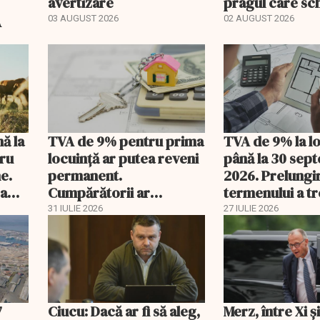
avertizare
pragul care s
regimul fiscal
A
03 AUGUST 2026
02 AUGUST 2026
nă la
TVA de 9% pentru prima
TVA de 9% la l
tru
locuință ar putea reveni
până la 30 sep
e.
permanent.
2026. Prelungi
 a
Cumpărătorii ar
termenului a t
economisi zeci de mii de
comisia din Pa
31 IULIE 2026
27 IULIE 2026
lei
7
Ciucu: Dacă ar fi să aleg,
Merz, între Xi 