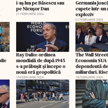
i-aș lua pe Băsescu sau
Germania joacă
pe Nicușor Dan
capete într-u
exploziv
21 FEBRUARIE 2026
21 FEBRUARIE 2026
Ray Dalio: ordinea
The Wall Street
bile
mondială de după 1945
Economia SUA 
s-a prăbușit și începe o
dependentă d
nouă eră geopolitică
miliardari. Ris
pentru burse ș
19 FEBRUARIE 2026
18 FEBRUARIE 2026