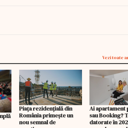
Vezi toate a
Piața rezidențială din
Ai apartament 
România primește un
sau Booking? 
nou semnal de
datorate în 202