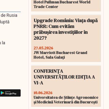
Hotel Pullman Bucharest World
Trade Center
s de Rusia
Upgrade România: Viața după
 luptă
PNRR: Cum evităm
prăbușirea investițiilor în
2027?
 la
27.05.2026
JW Marriott Bucharest Grand
Hotel, Sala Galați
CONFERINȚA
UNIVERSITĂȚILOR EDIȚIA A
VI-A
10.06.2026
Universitatea de Științe Agronomice
și Medicină Veterinară din București