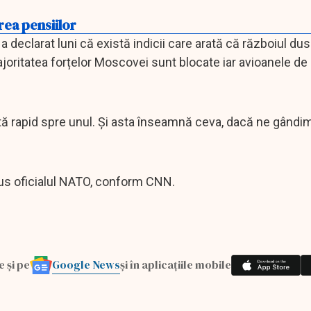
ea pensiilor
O a declarat luni că există indicii care arată că războiul du
majoritatea forțelor Moscovei sunt blocate iar avioanele de
tă rapid spre unul. Și asta înseamnă ceva, dacă ne gândim
spus oficialul NATO, conform CNN.
Google News
e și pe
și în aplicațiile mobile