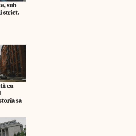
te, sub
 strict.
tă cu
l
storia sa