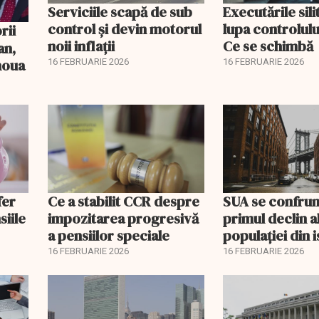
Serviciile scapă de sub
Executările sili
control și devin motorul
lupa controlului
noii inflații
Ce se schimbă
an,
 noua
16 FEBRUARIE 2026
16 FEBRUARIE 2026
fer
Ce a stabilit CCR despre
SUA se confrun
siile
impozitarea progresivă
primul declin a
a pensiilor speciale
populației din i
16 FEBRUARIE 2026
16 FEBRUARIE 2026