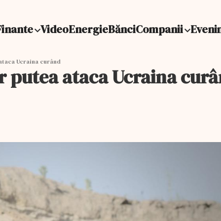
Finante
Video
Energie
Bănci
Companii
Eveni
 ataca Ucraina curând
ar putea ataca Ucraina cur