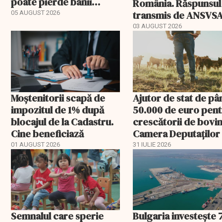
poate pierde banii
România. Răspunsul
ceruți statului
transmis de ANSVS
05 AUGUST 2026
03 AUGUST 2026
Moștenitorii scapă de
Ajutor de stat de pâ
impozitul de 1% după
50.000 de euro pen
blocajul de la Cadastru.
crescătorii de bovin
Cine beneficiază
Camera Deputaților
aprobat schema
01 AUGUST 2026
31 IULIE 2026
Semnalul care sperie
Bulgaria investește 