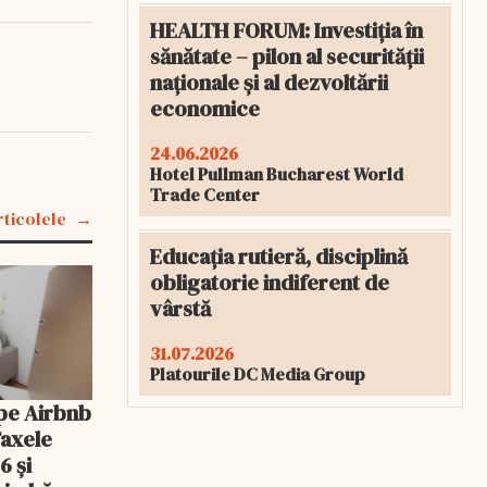
HEALTH FORUM: Investiția în
sănătate – pilon al securității
naționale și al dezvoltării
economice
24.06.2026
Hotel Pullman Bucharest World
Trade Center
rticolele
Educația rutieră, disciplină
obligatorie indiferent de
vârstă
31.07.2026
Platourile DC Media Group
pe Airbnb
Taxele
6 și