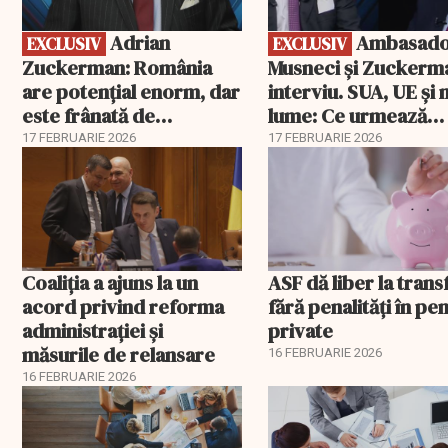
Adrian
Ambasadorii
EXCLUSIV
EXCLUSIV
Zuckerman: România
Musneci și Zuckerm
are potențial enorm, dar
interviu. SUA, UE și
este frânată de
lume: Ce urmează
corupție, companii de
pentru România
17 FEBRUARIE 2026
17 FEBRUARIE 2026
stat și influența
propagandei ruse
Coaliția a ajuns la un
ASF dă liber la trans
acord privind reforma
fără penalități în pen
administrației și
private
măsurile de relansare
16 FEBRUARIE 2026
16 FEBRUARIE 2026