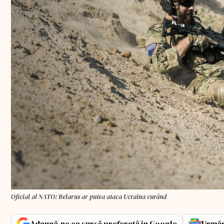
Oficial al NATO: Belarus ar putea ataca Ucraina curând
Adaugă-ne ca sursă preferată în Google
Urmăr