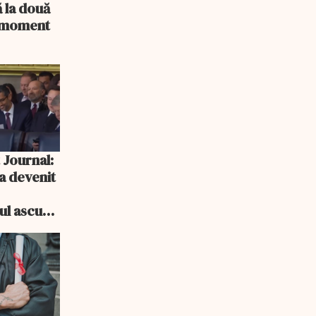
 la două
n moment
 Journal:
a devenit
e
cul ascuns
i consum