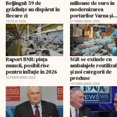
Beijingul: 59 de
milioane de euro în
grădinițe au dispărut în
modernizarea
fiecare zi
porturilor Varna și
Burgas
19 IULIE 2026
21 FEBRUARIE 2026
Raport BNR: piața
SGR se extinde cu
muncii, posibil risc
ambalajele reutiliza
pentru inflație în 2026
și noi categorii de
produse
20 FEBRUARIE 2026
19 FEBRUARIE 2026
EXCLUSIV
EXCLUSIV