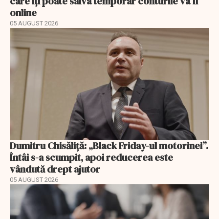
care îți poate salva temporar conturile va fi
online
05 AUGUST 2026
Dumitru Chisăliță: „Black Friday-ul motorinei”.
Întâi s-a scumpit, apoi reducerea este
vândută drept ajutor
05 AUGUST 2026