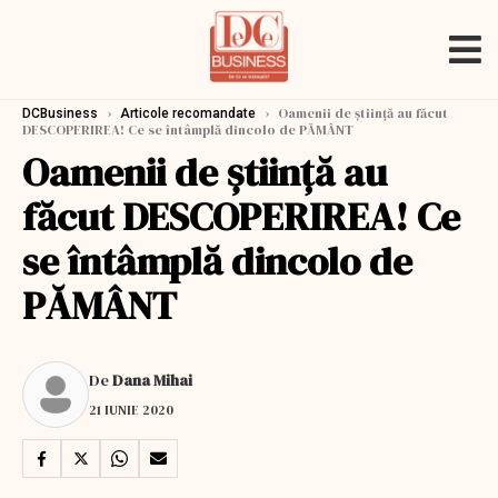
›
›
Oamenii de știință au făcut
DCBusiness
Articole recomandate
DESCOPERIREA! Ce se întâmplă dincolo de PĂMÂNT
Oamenii de știință au
făcut DESCOPERIREA! Ce
se întâmplă dincolo de
PĂMÂNT
De
Dana Mihai
21 IUNIE 2020