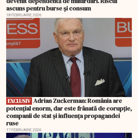
devenit dependentă de miliardari. Riscul
ascuns pentru burse și consum
18 FEBRUARIE 2026
EXCLUSIV
Adrian Zuckerman: România are
EXCLUSIV
potențial enorm, dar este frânată de corupție,
companii de stat și influența propagandei
ruse
17 FEBRUARIE 2026
EXCLUSIV