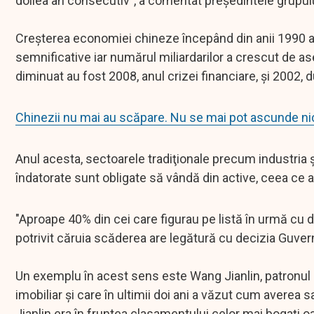
doilea an consecutiv", a comentat preşedintele grupu
Creşterea economiei chineze începând din anii 1990 a
semnificative iar numărul miliardarilor a crescut de a
diminuat au fost 2008, anul crizei financiare, şi 2002, 
Chinezii nu mai au scăpare. Nu se mai pot ascunde nic
Anul acesta, sectoarele tradiţionale precum industria ş
îndatorate sunt obligate să vândă din active, ceea ce a
"Aproape 40% din cei care figurau pe listă în urmă cu 
potrivit căruia scăderea are legătură cu decizia Guvern
Un exemplu în acest sens este Wang Jianlin, patronul 
imobiliar şi care în ultimii doi ani a văzut cum averea
Jianlin era în fruntea clasamentului celor mai bogaţi o