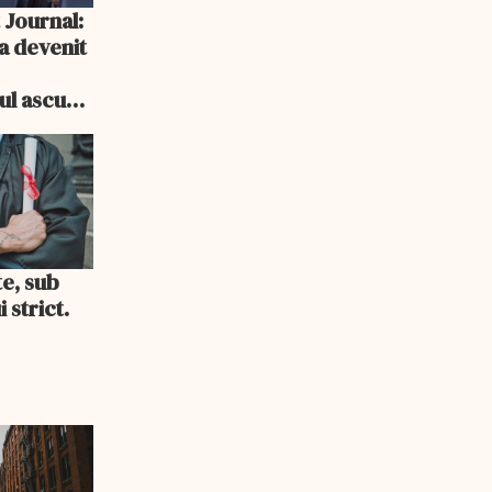
 Journal:
a devenit
e
cul ascuns
i consum
te, sub
 strict.