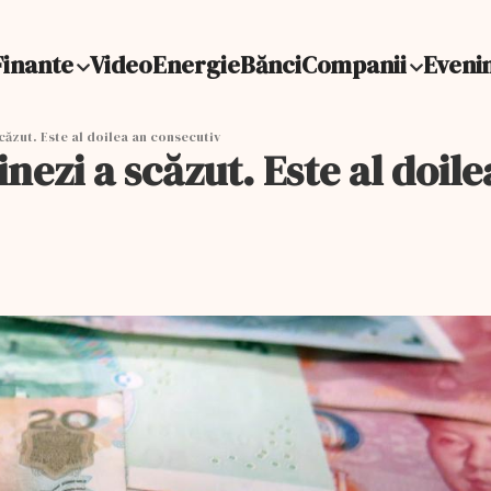
Finante
Video
Energie
Bănci
Companii
Eveni
căzut. Este al doilea an consecutiv
nezi a scăzut. Este al doil