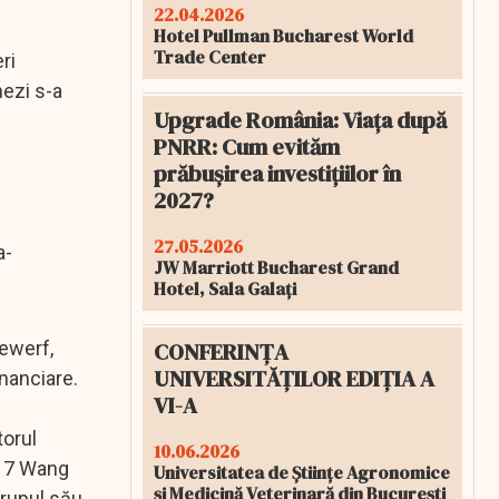
22.04.2026
Hotel Pullman Bucharest World
Trade Center
ri
nezi s-a
Upgrade România: Viața după
PNRR: Cum evităm
prăbușirea investițiilor în
2027?
27.05.2026
a-
JW Marriott Bucharest Grand
Hotel, Sala Galați
CONFERINȚA
gewerf,
UNIVERSITĂȚILOR EDIȚIA A
inanciare.
VI-A
torul
10.06.2026
2017 Wang
Universitatea de Științe Agronomice
și Medicină Veterinară din București
grupul său