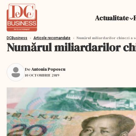
Actualitate
›
›
Numărul miliardarilor chinezi a s
DCBusiness
Articole recomandate
Numărul miliardarilor chi
De
Antonia Popescu
10 OCTOMBRIE 2019