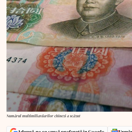
Numărul multimiliardarilor chinezi a scăzut
Adaugă-ne ca sursă preferată în Google
Urmăr