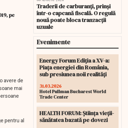
06 AUGUST 2026
Traderii de carburanți, prinși
într-o capcană fiscală. O regulă
019, pe
nouă poate bloca tranzacții
uzuale
Evenimente
Energy Forum Ediția a XV-a:
Piața energiei din România,
sub presiunea noii realități
 o avere de
31.03.2026
rsoane mai
Hotel Pullman Bucharest World
 persoane
Trade Center
HEALTH FORUM: Știința vieții-
sănătatea bazată pe dovezi
ge pentru al