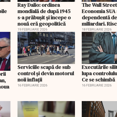
Ray Dalio: ordinea
The Wall Street
bile
mondială de după 1945
Economia SUA 
s-a prăbușit și începe o
dependentă d
nouă eră geopolitică
miliardari. Ris
pentru burse ș
19 FEBRUARIE 2026
18 FEBRUARIE 2026
Serviciile scapă de sub
Executările sili
control și devin motorul
lupa controlului
noii inflații
Ce se schimbă
an,
 noua
16 FEBRUARIE 2026
16 FEBRUARIE 2026