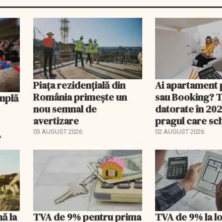
Piața rezidențială din
Ai apartament 
România primește un
sau Booking? 
nou semnal de
datorate în 202
avertizare
pragul care s
regimul fiscal
A
03 AUGUST 2026
02 AUGUST 2026
nă la
TVA de 9% pentru prima
TVA de 9% la l