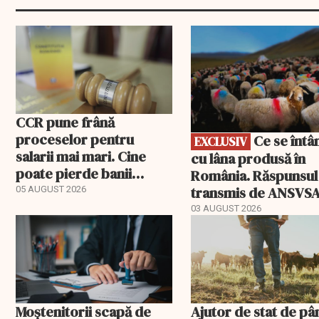
EXCLUSIV
CCR pune frână
proceselor pentru
Ce se întâmplă
EXCLUSIV
salarii mai mari. Cine
cu lâna produsă în
poate pierde banii
România. Răspunsul
ceruți statului
transmis de ANSVS
05 AUGUST 2026
03 AUGUST 2026
Moștenitorii scapă de
Ajutor de stat de pâ