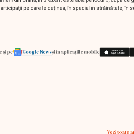
icipaţii pe care le deţinea, în special în străinătate, în 
Google News
e și pe
și în aplicațiile mobile
Vezi toate a