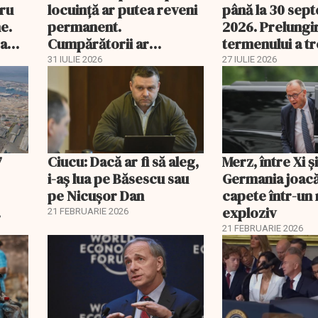
tru
locuință ar putea reveni
până la 30 sep
e.
permanent.
2026. Prelungi
 a
Cumpărătorii ar
termenului a t
economisi zeci de mii de
comisia din Pa
31 IULIE 2026
27 IULIE 2026
lei
7
Ciucu: Dacă ar fi să aleg,
Merz, între Xi 
i-aș lua pe Băsescu sau
Germania joacă
pe Nicușor Dan
capete într-u
exploziv
21 FEBRUARIE 2026
21 FEBRUARIE 2026