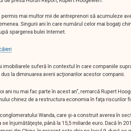
lui de presă Hurun Report, Rupert Hoogewerf.
 permis mai multor mii de antreprenori să acumuleze ave
semenea. Singurii ani în care numărul celor mai bogaţi chi
după spargerea bulei Internet.
ăieri
i imobiliarele suferă în contextul în care companiile supr
 dus la diminuarea averii acţionarilor acestor companii.
doi ani nu mai fac parte în acest an", remarcă Rupert Hoo
ului chinez de a restructura economia în faţa riscurilor f
conglomeratului Wanda, care şi-a construit averea în sec
 sa se înjumătăţeşte, până la 15,5 miliarde euro. Dacă în 
ameni din China, în prezent este abia pe locul 9, după ce 