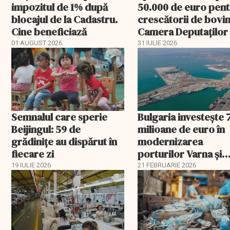
impozitul de 1% după
50.000 de euro pen
blocajul de la Cadastru.
crescătorii de bovin
Cine beneficiază
Camera Deputaților
aprobat schema
01 AUGUST 2026
31 IULIE 2026
Semnalul care sperie
Bulgaria investește 
Beijingul: 59 de
milioane de euro în
grădinițe au dispărut în
modernizarea
fiecare zi
porturilor Varna și
Burgas
19 IULIE 2026
21 FEBRUARIE 2026