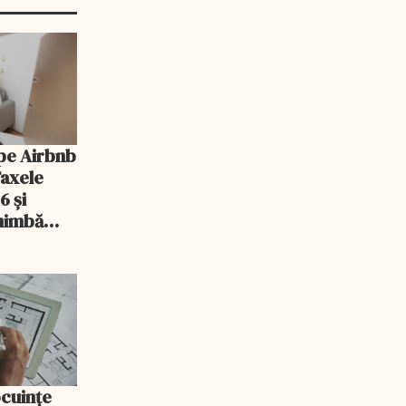
pe Airbnb
Taxele
6 și
chimbă
ocuințe