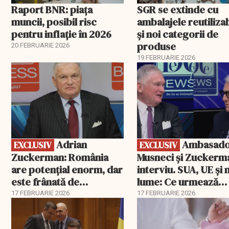
Raport BNR: piața
SGR se extinde cu
muncii, posibil risc
ambalajele reutiliza
pentru inflație în 2026
și noi categorii de
produse
20 FEBRUARIE 2026
19 FEBRUARIE 2026
EXCLUSIV
EXCLUSIV
Adrian
Ambasadorii
EXCLUSIV
EXCLUSIV
Zuckerman: România
Musneci și Zuckerm
are potențial enorm, dar
interviu. SUA, UE și
este frânată de
lume: Ce urmează
corupție, companii de
pentru România
17 FEBRUARIE 2026
17 FEBRUARIE 2026
stat și influența
propagandei ruse