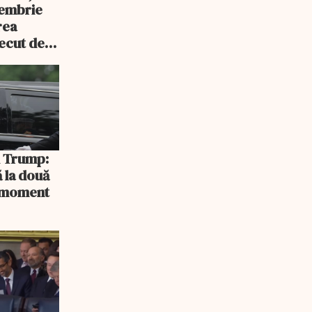
tembrie
rea
recut de
rlament
și Trump:
 la două
n moment