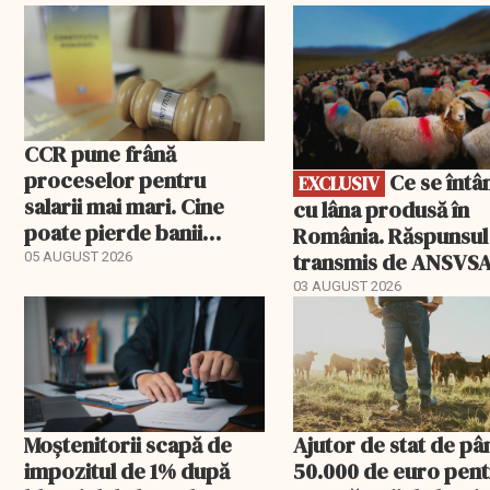
EXCLUSIV
CCR pune frână
proceselor pentru
Ce se întâmplă
EXCLUSIV
salarii mai mari. Cine
cu lâna produsă în
poate pierde banii
România. Răspunsul
ceruți statului
transmis de ANSVS
05 AUGUST 2026
03 AUGUST 2026
Moștenitorii scapă de
Ajutor de stat de pâ
impozitul de 1% după
50.000 de euro pen