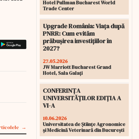
Hotel Pullman Bucharest World
Trade Center
Upgrade România: Viața după
PNRR: Cum evităm
prăbușirea investițiilor în
2027?
27.05.2026
JW Marriott Bucharest Grand
Hotel, Sala Galați
CONFERINȚA
UNIVERSITĂȚILOR EDIȚIA A
VI-A
10.06.2026
Universitatea de Științe Agronomice
rticolele
și Medicină Veterinară din București