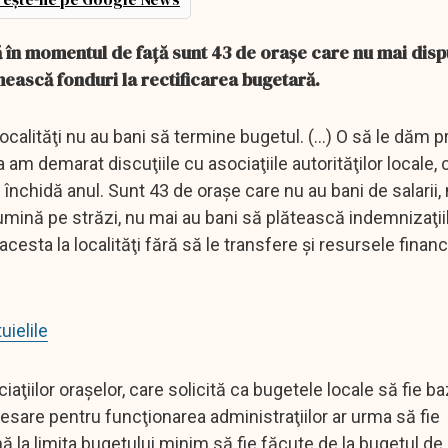
 în momentul de faţă sunt 43 de oraşe care nu mai disp
mească fonduri la rectificarea bugetară.
ocalităţi nu au bani să termine bugetul. (...) O să le dăm p
 am demarat discuţiile cu asociaţiile autorităţilor locale, 
nchidă anul. Sunt 43 de oraşe care nu au bani de salarii,
lumină pe străzi, nu mai au bani să plătească indemnizaţii
cesta la localităţi fără să le transfere şi resursele financi
ielile
ciaţiilor oraşelor, care solicită ca bugetele locale să fie b
sare pentru funcţionarea administraţiilor ar urma să fie
ână la limita bugetului minim să fie făcute de la bugetul de