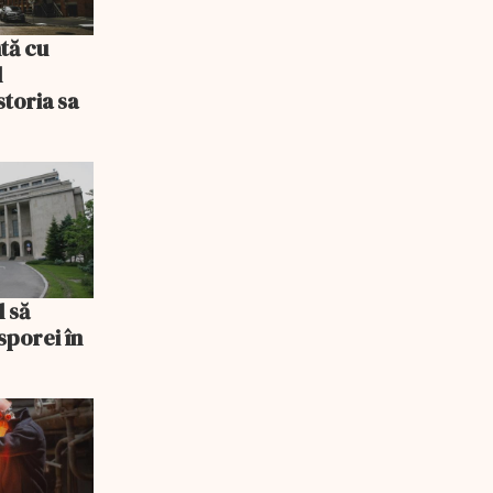
tă cu
l
storia sa
l să
sporei în