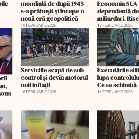
bile
mondială de după 1945
Economia SUA 
s-a prăbușit și începe o
dependentă d
nouă eră geopolitică
miliardari. Ris
pentru burse ș
19 FEBRUARIE 2026
18 FEBRUARIE 2026
Serviciile scapă de sub
Executările sili
control și devin motorul
lupa controlului
noii inflații
Ce se schimbă
an,
 noua
16 FEBRUARIE 2026
16 FEBRUARIE 2026