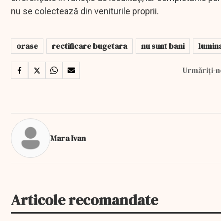
nu se colectează din veniturile proprii.
orase
rectificare bugetara
nu sunt bani
lumin
Urmăriți-n
Mara Ivan
Articole recomandate