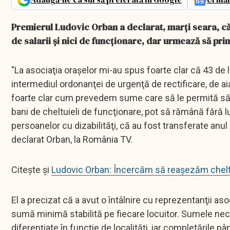
Premierul Ludovic Orban a declarat, marţi seara, că
de salarii şi nici de funcţionare, dar urmează să pri
"La asociaţia oraşelor mi-au spus foarte clar că 43 de l
intermediul ordonanţei de urgenţă de rectificare, de aia
foarte clar cum prevedem sume care să le permită să î
bani de cheltuieli de funcţionare, pot să rămână fără 
persoanelor cu dizabilităţi, că au fost transferate anul a
declarat Orban, la România TV.
Citește și
Ludovic Orban: Încercăm să reaşezăm cheltu
El a precizat că a avut o întâlnire cu reprezentanţii aso
sumă minimă stabilită pe fiecare locuitor. Sumele nece
diferenţiate în funcţie de localităţi, iar completările p