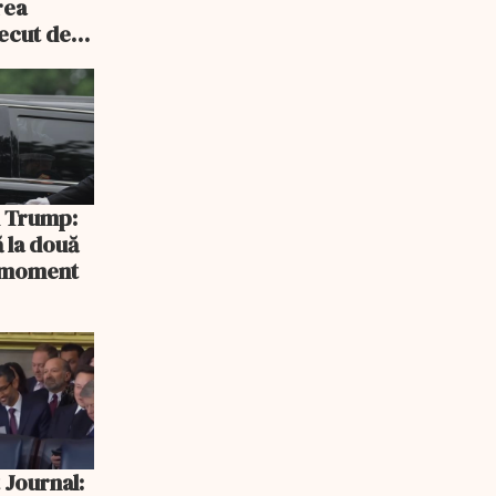
rea
recut de
rlament
și Trump:
 la două
n moment
 Journal: