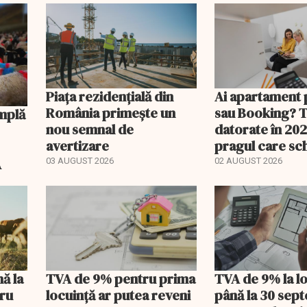
Piața rezidențială din
Ai apartament 
România primește un
sau Booking? 
nou semnal de
datorate în 202
avertizare
pragul care s
regimul fiscal
A
03 AUGUST 2026
02 AUGUST 2026
nă la
TVA de 9% pentru prima
TVA de 9% la l
tru
locuință ar putea reveni
până la 30 sep