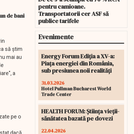
pentru camioane.
Transportatorii cer ASF să
un de bani
publice tarifele
Evenimente
rin
ca să ştim
Energy Forum Ediția a XV-a:
 nu mai au
Piața energiei din România,
le
sub presiunea noii realități
are", a
31.03.2026
Hotel Pullman Bucharest World
Trade Center
HEALTH FORUM: Știința vieții-
azate pe o
sănătatea bazată pe dovezi
22.04.2026
 stat dacă