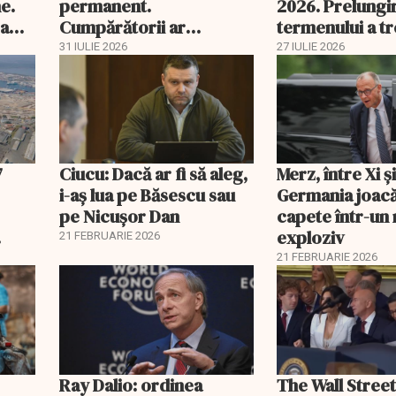
e.
permanent.
2026. Prelungi
 a
Cumpărătorii ar
termenului a t
economisi zeci de mii de
comisia din Pa
31 IULIE 2026
27 IULIE 2026
lei
7
Ciucu: Dacă ar fi să aleg,
Merz, între Xi 
i-aș lua pe Băsescu sau
Germania joacă
pe Nicușor Dan
capete într-u
exploziv
21 FEBRUARIE 2026
21 FEBRUARIE 2026
Ray Dalio: ordinea
The Wall Street