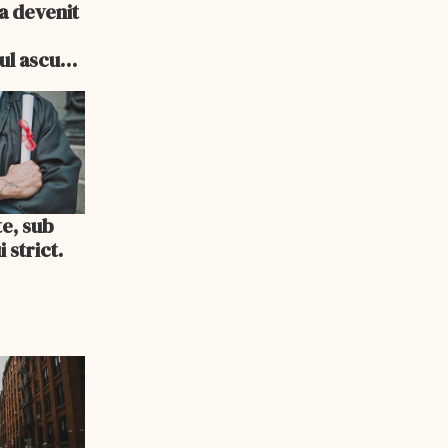
a devenit
e
cul ascuns
i consum
te, sub
 strict.