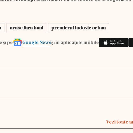
a
orase fara bani
premierul ludovic orban
Google News
e și pe
și în aplicațiile mobile
Vezi toate a