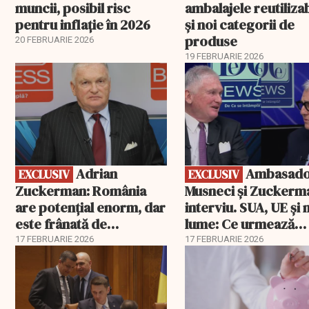
muncii, posibil risc
ambalajele reutiliza
pentru inflație în 2026
și noi categorii de
produse
20 FEBRUARIE 2026
19 FEBRUARIE 2026
EXCLUSIV
EXCLUSIV
Adrian
Ambasadorii
EXCLUSIV
EXCLUSIV
Zuckerman: România
Musneci și Zuckerm
are potențial enorm, dar
interviu. SUA, UE și
este frânată de
lume: Ce urmează
corupție, companii de
pentru România
17 FEBRUARIE 2026
17 FEBRUARIE 2026
stat și influența
propagandei ruse