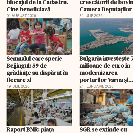
blocajul de la Cadastru.
crescătorii de bovin
Cine beneficiază
Camera Deputaților
aprobat schema
01 AUGUST 2026
31 IULIE 2026
Semnalul care sperie
Bulgaria investește 
Beijingul: 59 de
milioane de euro în
grădinițe au dispărut în
modernizarea
fiecare zi
porturilor Varna și
Burgas
19 IULIE 2026
21 FEBRUARIE 2026
Raport BNR: piața
SGR se extinde cu