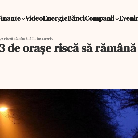
Finante
Video
Energie
Bănci
Companii
Eveni
șe riscă să rămână în întuneric
43 de orașe riscă să rămână