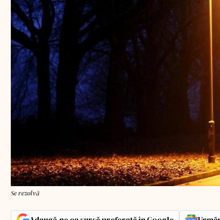
Se rezolvă
Adaugă-ne ca sursă preferată în Google
Urmăr