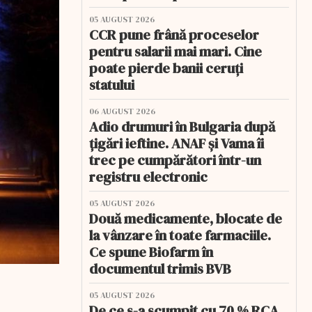
05 AUGUST 2026
CCR pune frână proceselor
pentru salarii mai mari. Cine
poate pierde banii ceruți
statului
06 AUGUST 2026
Adio drumuri în Bulgaria după
țigări ieftine. ANAF și Vama îi
trec pe cumpărători într-un
registru electronic
05 AUGUST 2026
Două medicamente, blocate de
la vânzare în toate farmaciile.
Ce spune Biofarm în
documentul trimis BVB
05 AUGUST 2026
De ce s-a scumpit cu 70 % RCA