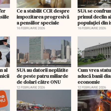
fer
Ce a stabilit CCR despre
SUA se confrun
siile
impozitarea progresivă
primul declin a
a pensiilor speciale
populației din i
16 FEBRUARIE 2026
16 FEBRUARIE 2026
n al
SUA au datorii neplătite
Cum vrea statu
nicii
de peste patru miliarde
aducă banii dia
de dolari către ONU
economie
12 FEBRUARIE 2026
12 FEBRUARIE 2026