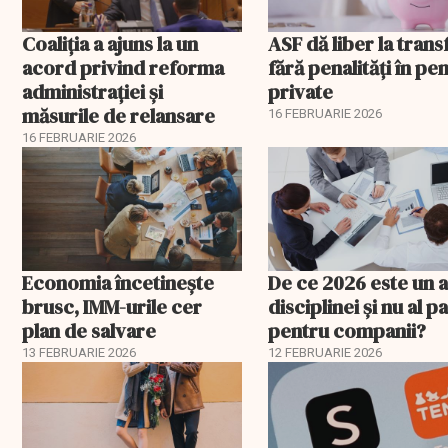
Coaliția a ajuns la un
ASF dă liber la trans
acord privind reforma
fără penalități în pen
administrației și
private
măsurile de relansare
16 FEBRUARIE 2026
16 FEBRUARIE 2026
Economia încetinește
De ce 2026 este un a
brusc, IMM-urile cer
disciplinei și nu al pa
plan de salvare
pentru companii?
13 FEBRUARIE 2026
12 FEBRUARIE 2026