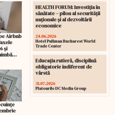
HEALTH FORUM: Investiția în
sănătate – pilon al securității
naționale și al dezvoltării
economice
pe Airbnb
24.06.2026
Hotel Pullman Bucharest World
Taxele
Trade Center
6 și
chimbă
Educația rutieră, disciplină
obligatorie indiferent de
vârstă
31.07.2026
Platourile DC Media Group
ocuințe
tembrie