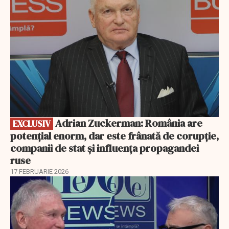
Adrian Zuckerman: România are
EXCLUSIV
potențial enorm, dar este frânată de corupție,
companii de stat și influența propagandei
ruse
17 FEBRUARIE 2026
EXCLUSIV