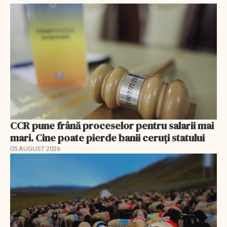
CCR pune frână proceselor pentru salarii mai
mari. Cine poate pierde banii ceruți statului
05 AUGUST 2026
EXCLUSIV