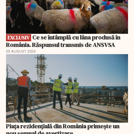
Ce se întâmplă cu lâna produsă în
EXCLUSIV
România. Răspunsul transmis de ANSVSA
03 AUGUST 2026
Piața rezidențială din România primește un
nou semnal de avertizare