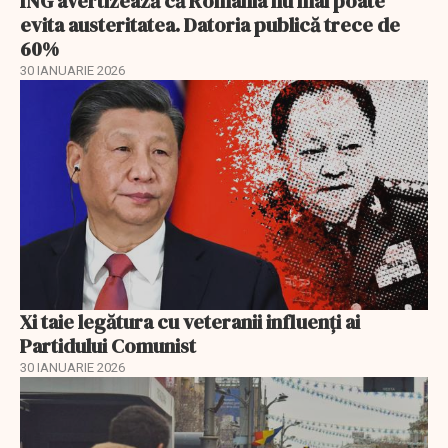
ING avertizează că România nu mai poate
evita austeritatea. Datoria publică trece de
60%
30 IANUARIE 2026
Xi taie legătura cu veteranii influenți ai
Partidului Comunist
30 IANUARIE 2026