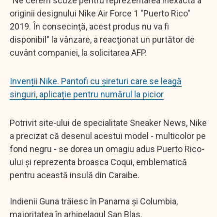
"Ne cerem scuze pentru reprezentarea inexactă a
originii designului Nike Air Force 1 "Puerto Rico"
2019. În consecinţă, acest produs nu va fi
disponibil" la vânzare, a reacţionat un purtător de
cuvânt companiei, la solicitarea AFP.
Invenții Nike. Pantofi cu șireturi care se leagă
singuri, aplicație pentru numărul la picior
Potrivit site-ului de specialitate Sneaker News, Nike
a precizat că desenul acestui model - multicolor pe
fond negru - se dorea un omagiu adus Puerto Rico-
ului şi reprezenta broasca Coqui, emblematică
pentru această insulă din Caraibe.
Indienii Guna trăiesc în Panama şi Columbia,
majoritatea în arhipelagul San Blas.