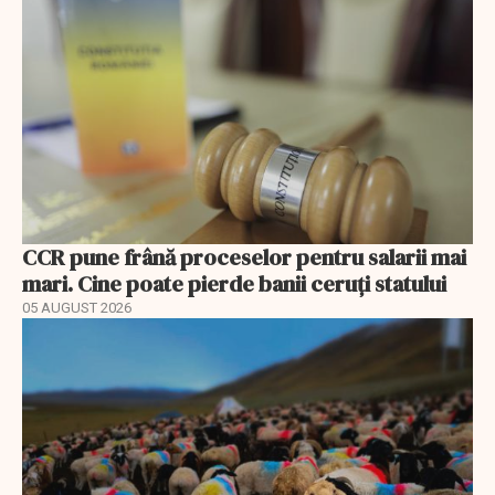
CCR pune frână proceselor pentru salarii mai
mari. Cine poate pierde banii ceruți statului
05 AUGUST 2026
EXCLUSIV