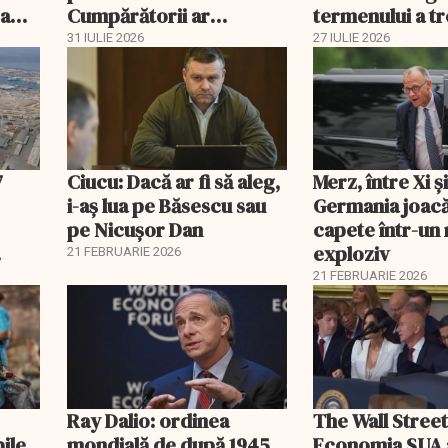
 a
Cumpărătorii ar
termenului a t
economisi zeci de mii de
comisia din Pa
31 IULIE 2026
27 IULIE 2026
lei
7
Ciucu: Dacă ar fi să aleg,
Merz, între Xi 
i-aș lua pe Băsescu sau
Germania joacă
pe Nicușor Dan
capete într-u
exploziv
21 FEBRUARIE 2026
21 FEBRUARIE 2026
Ray Dalio: ordinea
The Wall Street
bile
mondială de după 1945
Economia SUA 