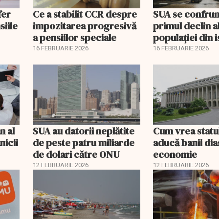
fer
Ce a stabilit CCR despre
SUA se confrun
siile
impozitarea progresivă
primul declin a
a pensiilor speciale
populației din i
16 FEBRUARIE 2026
16 FEBRUARIE 2026
n al
SUA au datorii neplătite
Cum vrea statu
nicii
de peste patru miliarde
aducă banii dia
de dolari către ONU
economie
12 FEBRUARIE 2026
12 FEBRUARIE 2026