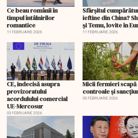
Ce beau românii în
Sfârșitul cumpărătu
timpul întâlnirilor
ieftine din China? S
romantice
și Temu, lovite în E
11 FEBRUARIE 2026
11 FEBRUARIE 2026
CE, indecisă asupra
Micii fermieri scapă
provizoratului
controale și sancțiu
acordulului comercial
03 FEBRUARIE 2026
UE-Mercosur
03 FEBRUARIE 2026