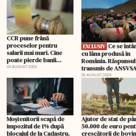
EXCLUSIV
CCR pune frână
proceselor pentru
Ce se întâmplă
EXCLUSIV
salarii mai mari. Cine
cu lâna produsă în
poate pierde banii
România. Răspunsul
ceruți statului
transmis de ANSVS
05 AUGUST 2026
03 AUGUST 2026
Moștenitorii scapă de
Ajutor de stat de pâ
impozitul de 1% după
50.000 de euro pen
blocajul de la Cadastru.
crescătorii de bovin