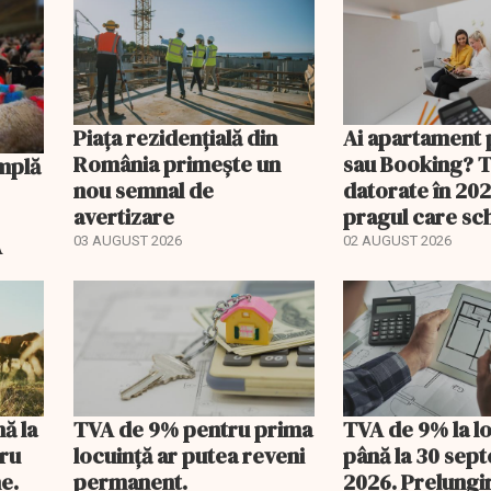
Piața rezidențială din
Ai apartament 
România primește un
sau Booking? 
nou semnal de
datorate în 202
avertizare
pragul care s
regimul fiscal
A
03 AUGUST 2026
02 AUGUST 2026
nă la
TVA de 9% pentru prima
TVA de 9% la l
tru
locuință ar putea reveni
până la 30 sep
e.
permanent.
2026. Prelungi