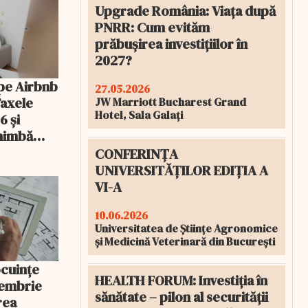
Upgrade România: Viața după
PNRR: Cum evităm
prăbușirea investițiilor în
2027?
pe Airbnb
27.05.2026
Taxele
JW Marriott Bucharest Grand
Hotel, Sala Galați
6 și
chimbă
CONFERINȚA
UNIVERSITĂȚILOR EDIȚIA A
VI-A
10.06.2026
Universitatea de Științe Agronomice
și Medicină Veterinară din București
ocuințe
HEALTH FORUM: Investiția în
tembrie
sănătate – pilon al securității
rea