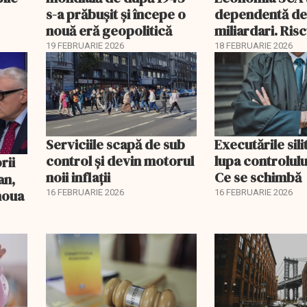
s-a prăbușit și începe o
dependentă d
nouă eră geopolitică
miliardari. Ris
pentru burse ș
19 FEBRUARIE 2026
18 FEBRUARIE 2026
Serviciile scapă de sub
Executările sili
control și devin motorul
lupa controlului
noii inflații
Ce se schimbă
an,
 noua
16 FEBRUARIE 2026
16 FEBRUARIE 2026