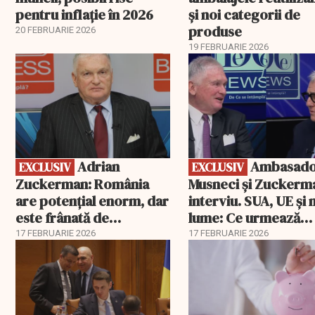
pentru inflație în 2026
și noi categorii de
produse
20 FEBRUARIE 2026
19 FEBRUARIE 2026
EXCLUSIV
EXCLUSIV
Adrian
Ambasadorii
EXCLUSIV
EXCLUSIV
Zuckerman: România
Musneci și Zuckerm
are potențial enorm, dar
interviu. SUA, UE și
este frânată de
lume: Ce urmează
corupție, companii de
pentru România
17 FEBRUARIE 2026
17 FEBRUARIE 2026
stat și influența
propagandei ruse