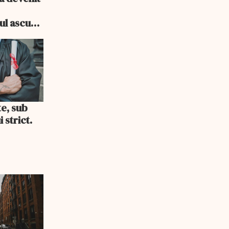
e
cul ascuns
i consum
te, sub
 strict.