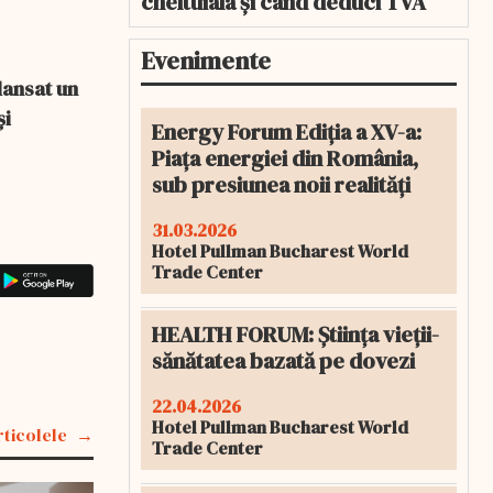
cheltuiala și când deduci TVA
Evenimente
lansat un
și
Energy Forum Ediția a XV-a:
Piața energiei din România,
sub presiunea noii realități
31.03.2026
Hotel Pullman Bucharest World
Trade Center
HEALTH FORUM: Știința vieții-
sănătatea bazată pe dovezi
22.04.2026
Hotel Pullman Bucharest World
rticolele
Trade Center