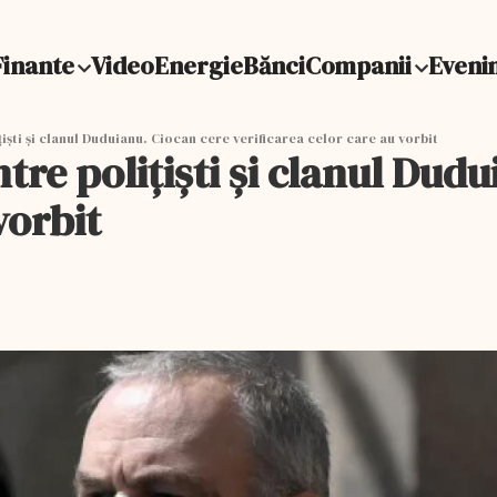
Finante
Video
Energie
Bănci
Companii
Eveni
iști și clanul Duduianu. Ciocan cere verificarea celor care au vorbit
tre polițiști și clanul Dud
vorbit