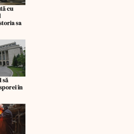
tă cu
l
storia sa
l să
sporei în