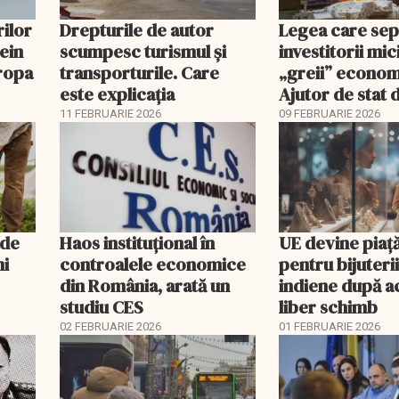
rilor
Drepturile de autor
Legea care se
hein
scumpesc turismul și
investitorii mic
uropa
transporturile. Care
„greii” econom
este explicația
Ajutor de stat 
pentru proiect
11 FEBRUARIE 2026
09 FEBRUARIE 2026
gigantice
 de
Haos instituțional în
UE devine piaț
ni
controalele economice
pentru bijuterii
din România, arată un
indiene după a
studiu CES
liber schimb
02 FEBRUARIE 2026
01 FEBRUARIE 2026