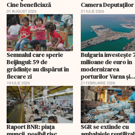
Cine beneficiază
Camera Deputaților
aprobat schema
01 AUGUST 2026
31 IULIE 2026
Semnalul care sperie
Bulgaria investește 
Beijingul: 59 de
milioane de euro în
grădinițe au dispărut în
modernizarea
fiecare zi
porturilor Varna și
Burgas
19 IULIE 2026
21 FEBRUARIE 2026
Raport BNR: piața
SGR se extinde cu
muncii, posibil risc
ambalajele reutiliza