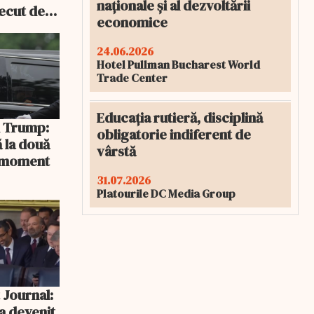
naționale și al dezvoltării
recut de
economice
rlament
24.06.2026
Hotel Pullman Bucharest World
Trade Center
Educația rutieră, disciplină
și Trump:
obligatorie indiferent de
 la două
vârstă
n moment
31.07.2026
Platourile DC Media Group
 Journal:
a devenit