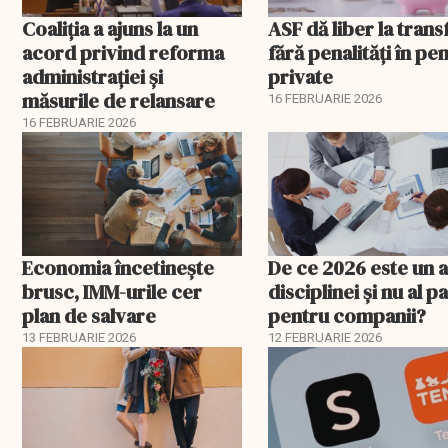
Coaliția a ajuns la un
ASF dă liber la trans
acord privind reforma
fără penalități în pen
administrației și
private
măsurile de relansare
16 FEBRUARIE 2026
16 FEBRUARIE 2026
Economia încetinește
De ce 2026 este un a
brusc, IMM-urile cer
disciplinei și nu al pa
plan de salvare
pentru companii?
13 FEBRUARIE 2026
12 FEBRUARIE 2026