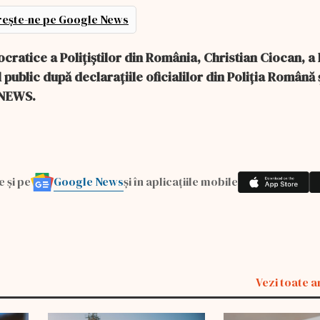
ește-ne pe Google News
cratice a Polițiștilor din România, Christian Ciocan, a 
l public după declarațiile oficialilor din Poliția Română 
 NEWS.
Google News
e și pe
și în aplicațiile mobile
Vezi toate a