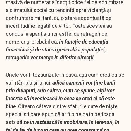
masivă de numerar a însoțit orice fel de schimbare
a climatului social cu tendință spre violență și
confruntare militară, cu o stare accentuată de
incertitudine legată de viitor. Toate acestea au
condus la apariția unor astfel de retrageri de
numerar și probabil că,
în funcție de educația
financiară și de starea generală a populației,
retragerile vor merge în diferite direcții.
Unele vor fi tezaurizate în casă, așa cum cred că se
va întâmpla și la noi,
adică oamenii vor ține banii
prin dulapuri, sub saltea, cum se spune, alții vor
încerca să investească în ceea ce cred ei că este
bine
. Citeam câteva dintre sfaturile date de niște
specialiști care spun că ar fi bine ca în perioada
asta
să se investească în imobiliare, în terenuri, în
fel de fel de lucruri care nu prea corespund cu