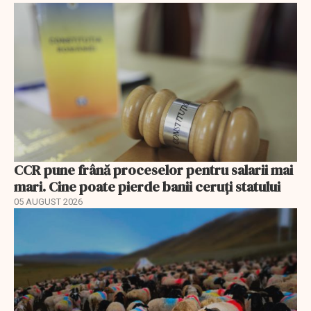
CCR pune frână proceselor pentru salarii mai
mari. Cine poate pierde banii ceruți statului
05 AUGUST 2026
EXCLUSIV