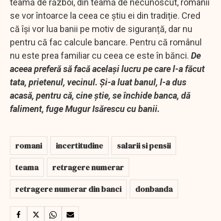
teamă de război, din teamă de necunoscut, românii
se vor întoarce la ceea ce știu ei din tradiție. Cred
că își vor lua banii pe motiv de siguranță, dar nu
pentru că fac calcule bancare. Pentru că românul
nu este prea familiar cu ceea ce este în bănci.
De
aceea preferă să facă același lucru pe care l-a făcut
tata, prietenul, vecinul. Și-a luat banul, l-a dus
acasă, pentru că, cine știe, se închide banca, dă
faliment, fuge Mugur Isărescu cu banii.
romani
incertitudine
salarii si pensii
teama
retragere numerar
retragere numerar din banci
donbanda