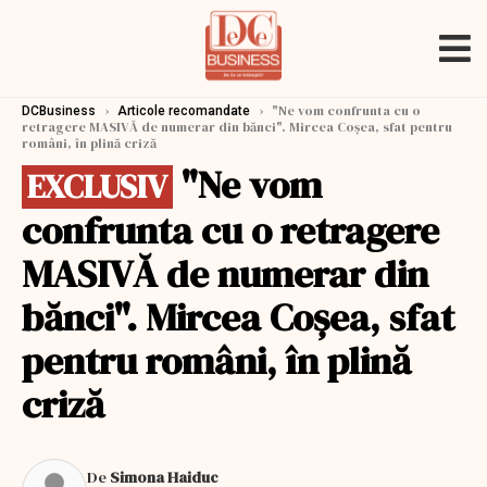
›
›
"Ne vom confrunta cu o
DCBusiness
Articole recomandate
retragere MASIVĂ de numerar din bănci". Mircea Coşea, sfat pentru
români, în plină criză
"Ne vom
EXCLUSIV
confrunta cu o retragere
MASIVĂ de numerar din
bănci". Mircea Coşea, sfat
pentru români, în plină
criză
De
Simona Haiduc