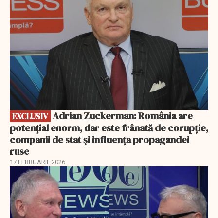
Adrian Zuckerman: România are
EXCLUSIV
potențial enorm, dar este frânată de corupție,
companii de stat și influența propagandei
ruse
17 FEBRUARIE 2026
EXCLUSIV