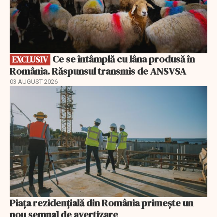
Ce se întâmplă cu lâna produsă în
EXCLUSIV
România. Răspunsul transmis de ANSVSA
03 AUGUST 2026
Piața rezidențială din România primește un
nou semnal de avertizare