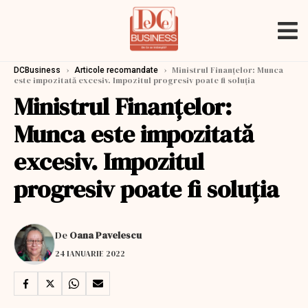
›
›
Ministrul Finanțelor: Munca
DCBusiness
Articole recomandate
este impozitată excesiv. Impozitul progresiv poate fi soluția
Ministrul Finanțelor:
Munca este impozitată
excesiv. Impozitul
progresiv poate fi soluția
De
Oana Pavelescu
24 IANUARIE 2022