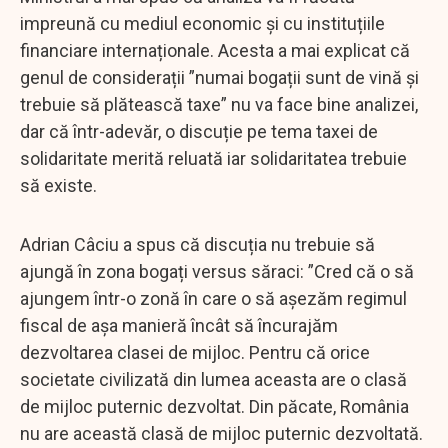
impreună cu mediul economic și cu instituțiile
financiare internaționale. Acesta a mai explicat că
genul de considerații ”numai bogații sunt de vină și
trebuie să plătească taxe” nu va face bine analizei,
dar că într-adevăr, o discuție pe tema taxei de
solidaritate merită reluată iar solidaritatea trebuie
să existe.
Adrian Câciu a spus că discuția nu trebuie să
ajungă în zona bogați versus săraci: ”Cred că o să
ajungem într-o zonă în care o să așezăm regimul
fiscal de așa manieră încât să încurajăm
dezvoltarea clasei de mijloc. Pentru că orice
societate civilizată din lumea aceasta are o clasă
de mijloc puternic dezvoltat. Din păcate, România
nu are această clasă de mijloc puternic dezvoltată.