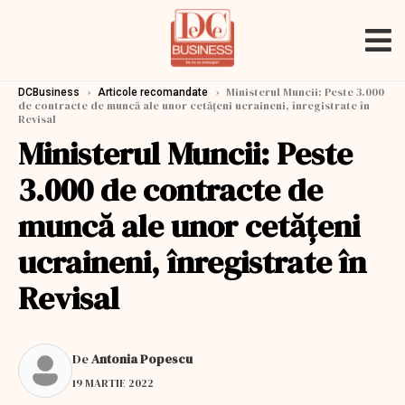
›
›
Ministerul Muncii: Peste 3.000
DCBusiness
Articole recomandate
de contracte de muncă ale unor cetăţeni ucraineni, înregistrate în
Revisal
Ministerul Muncii: Peste
3.000 de contracte de
muncă ale unor cetăţeni
ucraineni, înregistrate în
Revisal
De
Antonia Popescu
19 MARTIE 2022