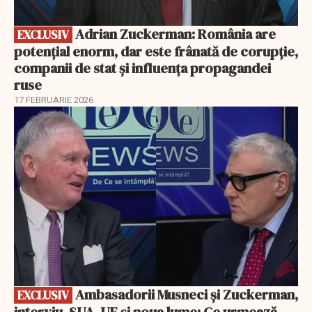
Adrian Zuckerman: România are
EXCLUSIV
potențial enorm, dar este frânată de corupție,
companii de stat și influența propagandei
ruse
17 FEBRUARIE 2026
EXCLUSIV
Ambasadorii Musneci și Zuckerman,
EXCLUSIV
interviu. SUA, UE și noua lume: Ce urmează