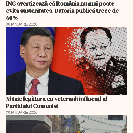
ING avertizează că România nu mai poate
evita austeritatea. Datoria publică trece de
60%
30 IANUARIE 2026
Xi taie legătura cu veteranii influenți ai
Partidului Comunist
30 IANUARIE 2026