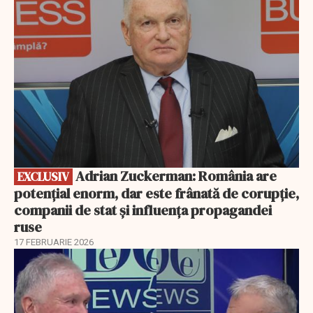
Adrian Zuckerman: România are
EXCLUSIV
potențial enorm, dar este frânată de corupție,
companii de stat și influența propagandei
ruse
17 FEBRUARIE 2026
EXCLUSIV