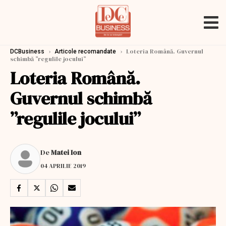
›
›
Loteria Română. Guvernul
DCBusiness
Articole recomandate
schimbă ”regulile jocului”
Loteria Română.
Guvernul schimbă
”regulile jocului”
De
Matei Ion
04 APRILIE 2019