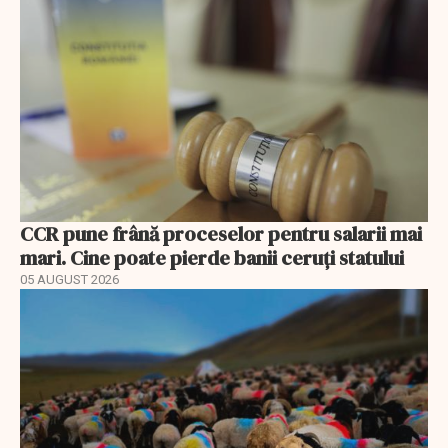
CCR pune frână proceselor pentru salarii mai
mari. Cine poate pierde banii ceruți statului
05 AUGUST 2026
EXCLUSIV