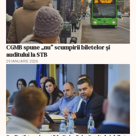
CGMB spune „nu” scumpirii biletelor și
auditului la STB
29 IANUARIE 2026