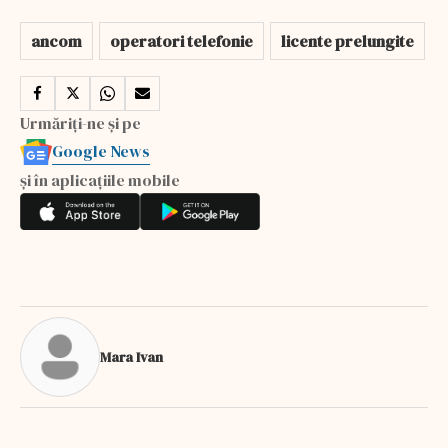
ancom
operatori telefonie
licente prelungite
Urmăriți-ne și pe
Google News
și în aplicațiile mobile
Mara Ivan