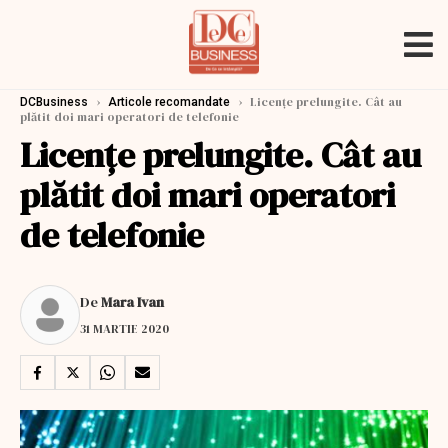
›
›
Licențe prelungite. Cât au
DCBusiness
Articole recomandate
plătit doi mari operatori de telefonie
Licențe prelungite. Cât au
plătit doi mari operatori
de telefonie
De
Mara Ivan
31 MARTIE 2020