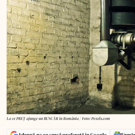
La ce PREȚ ajunge un BUNCĂR în România / Foto: Pexels.com
Adaugă-ne ca sursă preferată în Google
Urmăr