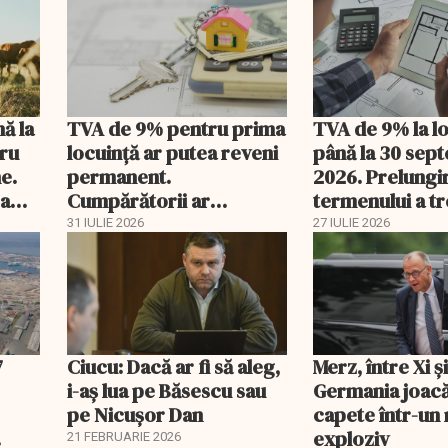
nă la
TVA de 9% pentru prima
TVA de 9% la l
tru
locuință ar putea reveni
până la 30 sep
e.
permanent.
2026. Prelungi
 a
Cumpărătorii ar
termenului a t
economisi zeci de mii de
comisia din Pa
31 IULIE 2026
27 IULIE 2026
lei
7
Ciucu: Dacă ar fi să aleg,
Merz, între Xi 
i-aș lua pe Băsescu sau
Germania joacă
pe Nicușor Dan
capete într-u
exploziv
21 FEBRUARIE 2026