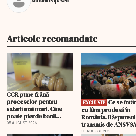
Antonia Popescu
Articole recomandate
EXCLUSIV
CCR pune frână
proceselor pentru
Ce se întâmplă
EXCLUSIV
salarii mai mari. Cine
cu lâna produsă în
poate pierde banii
România. Răspunsul
ceruți statului
transmis de ANSVS
05 AUGUST 2026
03 AUGUST 2026