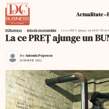
Actualitate
›
›
La ce PREȚ ajunge un BUNCĂR în
DCBusiness
Articole recomandate
La ce PREȚ ajunge un B
De
Antonia Popescu
16 MARTIE 2022