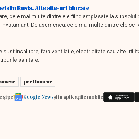
i din Rusia. Alte site-uri blocate
are, cele mai multe dintre ele fiind amplasate la subsolul b
lor de invatamant. De asemenea, cele mai multe dintre ele se
nt insalubre, fara ventilatie, electricitate sau alte utilita
upurile sanitare.
 buncar
pret buncar
Google News
e și pe
și în aplicațiile mobile