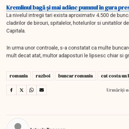
Kremlinul bagă și mai adânc pumnul în gura prese
La nivelul intregii tari exista aproximativ 4.500 de bunc
cladirilor de birouri, spitalelor, hotelurilor si unitati
Capitala.
In urma unor controale, s-a constatat ca multe buncare su
mult decat atat, multor adaposturi le lipsesc chiar si gr
romania
razboi
buncar romania
cat costa un
Urmăriți-n