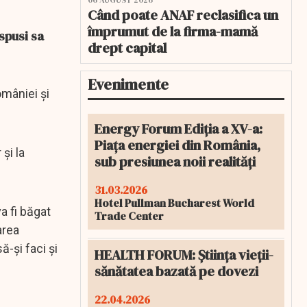
06 AUGUST 2026
Când poate ANAF reclasifica un
împrumut de la firma-mamă
ispusi sa
drept capital
Evenimente
omâniei şi
Energy Forum Ediția a XV-a:
Piața energiei din România,
şi la
sub presiunea noii realități
31.03.2026
Hotel Pullman Bucharest World
a fi băgat
Trade Center
area
ă-şi faci şi
HEALTH FORUM: Știința vieții-
sănătatea bazată pe dovezi
22.04.2026