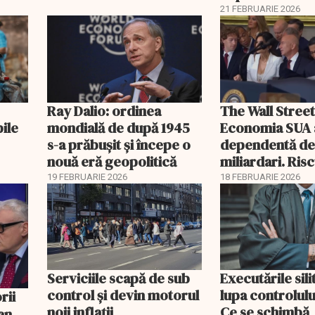
21 FEBRUARIE 2026
Ray Dalio: ordinea
The Wall Street
bile
mondială de după 1945
Economia SUA 
s-a prăbușit și începe o
dependentă d
nouă eră geopolitică
miliardari. Ris
pentru burse ș
19 FEBRUARIE 2026
18 FEBRUARIE 2026
Serviciile scapă de sub
Executările sili
control și devin motorul
lupa controlului
noii inflații
Ce se schimbă
an,