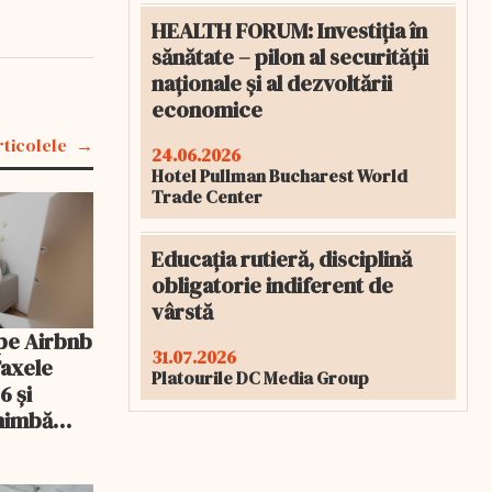
HEALTH FORUM: Investiția în
sănătate – pilon al securității
naționale și al dezvoltării
economice
rticolele
24.06.2026
Hotel Pullman Bucharest World
Trade Center
Educația rutieră, disciplină
obligatorie indiferent de
vârstă
pe Airbnb
31.07.2026
Taxele
Platourile DC Media Group
6 și
chimbă