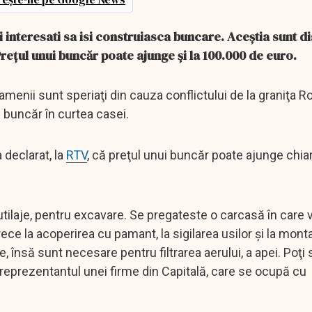
i interesati sa isi construiasca buncare. Aceştia sunt d
Preţul unui buncăr poate ajunge şi la 100.000 de euro.
enii sunt speriaţi din cauza conflictului de la graniţa R
 buncăr în curtea casei.
 declarat, la
RTV
, că preţul unui buncăr poate ajunge chiar 
tilaje, pentru excavare. Se pregateste o carcasă în care v
ece la acoperirea cu pamant, la sigilarea usilor şi la mont
 însă sunt necesare pentru filtrarea aerului, a apei. Poţi s
reprezentantul unei firme din Capitală, care se ocupă cu