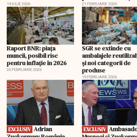
Burgas
19 IULIE 2026
21 FEBRUARIE 2026
Raport BNR: piața
SGR se extinde cu
muncii, posibil risc
ambalajele reutiliza
pentru inflație în 2026
și noi categorii de
produse
20 FEBRUARIE 2026
19 FEBRUARIE 2026
EXCLUSIV
EXCLUSIV
Adrian
Ambasadorii
EXCLUSIV
EXCLUSIV
Zuckerman: România
Musneci și Zuckerm