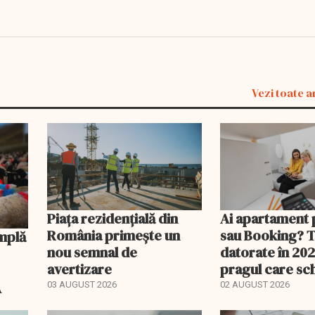
Vezi toate a
Piața rezidențială din
Ai apartament 
România primește un
sau Booking? 
nou semnal de
datorate în 202
avertizare
pragul care s
regimul fiscal
A
03 AUGUST 2026
02 AUGUST 2026