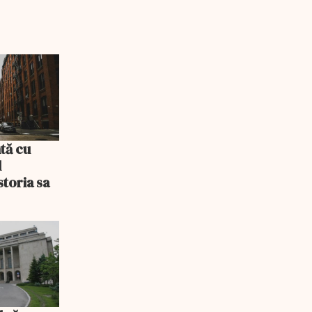
tă cu
l
storia sa