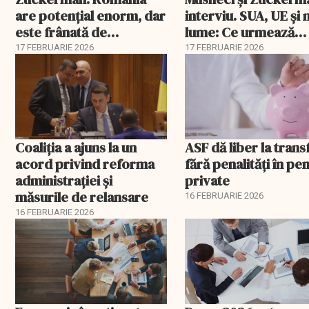
are potențial enorm, dar
interviu. SUA, UE și
este frânată de
lume: Ce urmează
corupție, companii de
pentru România
17 FEBRUARIE 2026
17 FEBRUARIE 2026
stat și influența
propagandei ruse
Coaliția a ajuns la un
ASF dă liber la trans
acord privind reforma
fără penalități în pen
administrației și
private
măsurile de relansare
16 FEBRUARIE 2026
16 FEBRUARIE 2026