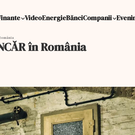
Finante
Video
Energie
Bănci
Companii
Eveni
 România
UNCĂR în România