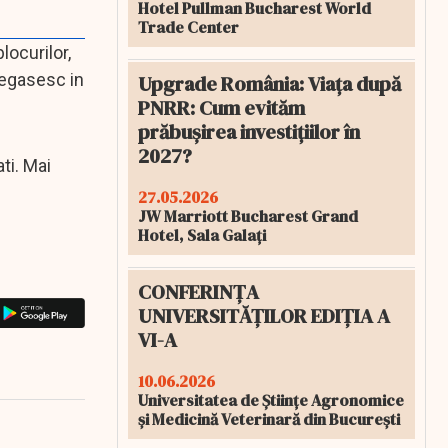
Hotel Pullman Bucharest World
Trade Center
locurilor,
 regasesc in
Upgrade România: Viața după
PNRR: Cum evităm
prăbușirea investițiilor în
2027?
ti. Mai
27.05.2026
JW Marriott Bucharest Grand
Hotel, Sala Galați
CONFERINȚA
UNIVERSITĂȚILOR EDIȚIA A
VI-A
10.06.2026
Universitatea de Științe Agronomice
și Medicină Veterinară din București