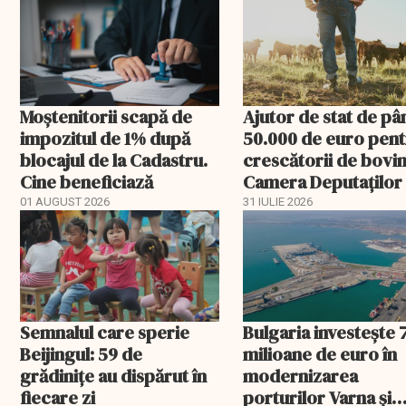
Moștenitorii scapă de
Ajutor de stat de pâ
impozitul de 1% după
50.000 de euro pen
blocajul de la Cadastru.
crescătorii de bovin
Cine beneficiază
Camera Deputaților
aprobat schema
01 AUGUST 2026
31 IULIE 2026
Semnalul care sperie
Bulgaria investește 
Beijingul: 59 de
milioane de euro în
grădinițe au dispărut în
modernizarea
fiecare zi
porturilor Varna și