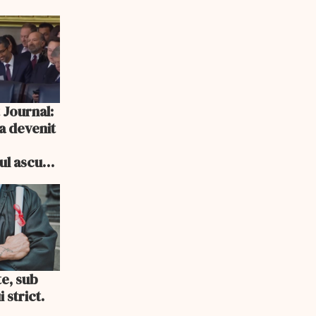
 Journal:
a devenit
e
cul ascuns
i consum
te, sub
 strict.