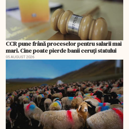
CCR pune frână proceselor pentru salarii mai
mari. Cine poate pierde banii ceruți statului
05 AUGUST 2026
EXCLUSIV