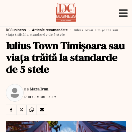
›
›
Iulius Town Timișoara sau
DCBusiness
Articole recomandate
viața trăită la standarde de 5 stele
Iulius Town Timișoara sau
viața trăită la standarde
de 5 stele
De
Mara Ivan
17 DECEMBRIE 2019