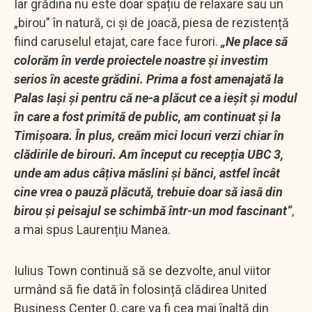
Iar grădina nu este doar spațiu de relaxare sau un
„birou” în natură, ci și de joacă, piesa de rezistență
fiind caruselul etajat, care face furori.
„Ne place să
colorăm în verde proiectele noastre și investim
serios în aceste grădini. Prima a fost amenajată la
Palas Iași și pentru că ne-a plăcut ce a ieșit și modul
în care a fost primită de public, am continuat și la
Timișoara. În plus, creăm mici locuri verzi chiar în
clădirile de birouri. Am început cu recepția UBC 3,
unde am adus câțiva măslini și bănci, astfel încât
cine vrea o pauză plăcută, trebuie doar să iasă din
birou și peisajul se schimbă într-un mod fascinant”
,
a mai spus Laurențiu Manea.
Iulius Town continuă să se dezvolte, anul viitor
urmând să fie dată în folosință clădirea United
Business Center 0, care va fi cea mai înaltă din