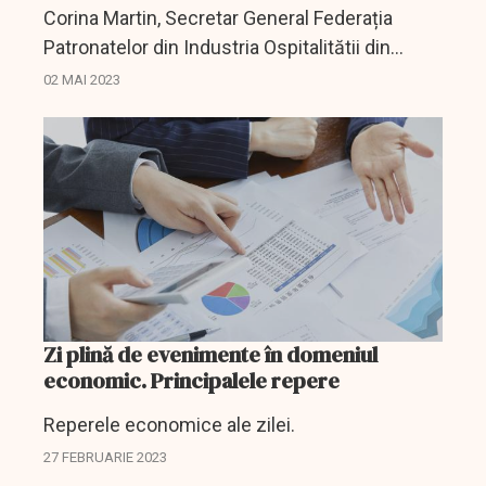
Corina Martin, Secretar General Federația
Patronatelor din Industria Ospitalitătii din
România ( FPIOR) și Președinte de onoare
02 MAI 2023
RESTO Constanța a făcut bilanțul primelor zile
petrecute de...
Zi plină de evenimente în domeniul
economic. Principalele repere
Reperele economice ale zilei.
27 FEBRUARIE 2023