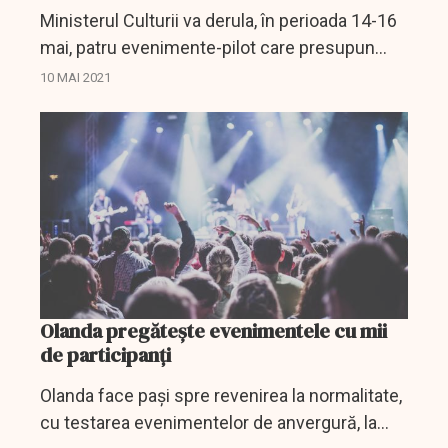
Ministerul Culturii va derula, în perioada 14-16
mai, patru evenimente-pilot care presupun
spectacole cu public atât în interior, cât şi în
10 MAI 2021
exterior, condiţiile de participare urmând a fi...
Olanda pregătește evenimentele cu mii
de participanți
Olanda face paşi spre revenirea la normalitate,
cu testarea evenimentelor de anvergură, la