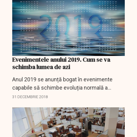
Evenimentele anului 2019. Cum se va
schimba lumea de azi
Anul 2019 se anunță bogat în evenimente
capabile să schimbe evoluția normală a
lucrurilor, precum ieșirea Marii Britanii din
31 DECEMBRIE 2018
Uniunea Europeană sau alegerile pentru
Parlamentul UE.