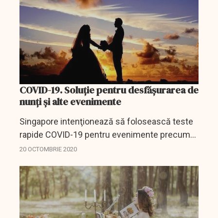
COVID-19. Soluție pentru desfășurarea de
nunți și alte evenimente
Singapore intenţionează să folosească teste
rapide COVID-19 pentru evenimente precum
nunţi şi conferinţe de afaceri pe măsură ce
20 OCTOMBRIE 2020
oraşul-stat are în vedere redeschiderea în
continuare a...