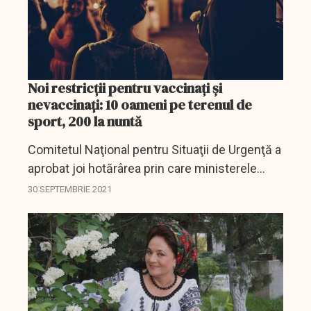
Noi restricții pentru vaccinați și
nevaccinați: 10 oameni pe terenul de
sport, 200 la nuntă
Comitetul Naţional pentru Situaţii de Urgenţă a
aprobat joi hotărârea prin care ministerele
Educaţiei şi Sănătăţii sunt abilitate să
30 SEPTEMBRIE 2021
modifice ordinul comun astfel încât elevii să...