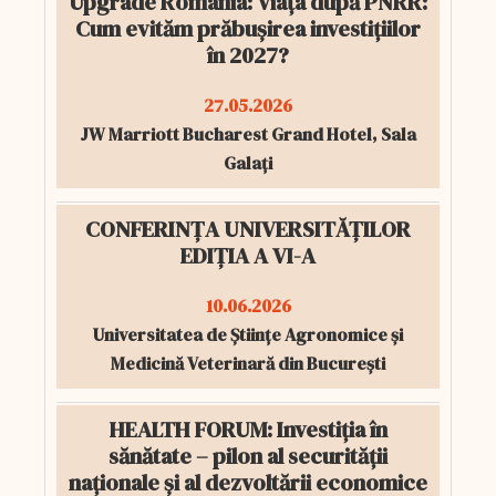
Upgrade România: Viața după PNRR:
Cum evităm prăbușirea investițiilor
în 2027?
27.05.2026
JW Marriott Bucharest Grand Hotel, Sala
Galați
CONFERINȚA UNIVERSITĂȚILOR
EDIȚIA A VI-A
10.06.2026
Universitatea de Științe Agronomice și
Medicină Veterinară din București
HEALTH FORUM: Investiția în
sănătate – pilon al securității
naționale și al dezvoltării economice