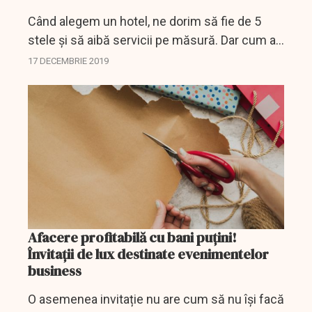
Când alegem un hotel, ne dorim să fie de 5
stele și să aibă servicii pe măsură. Dar cum ar
fi să mergeți la serviciu în birouri de 5 stele și,
17 DECEMBRIE 2019
mai mult, să aveți la doi pași un întreg...
Afacere profitabilă cu bani puțini!
Învitații de lux destinate evenimentelor
business
O asemenea invitație nu are cum să nu își facă