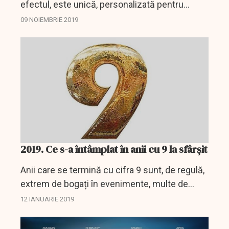
efectul, este unică, personalizată pentru
evenimentul respectiv și profund originală.
09 NOIEMBRIE 2019
Cum s-o ignori?
2019. Ce s-a întâmplat în anii cu 9 la sfârșit
Anii care se termină cu cifra 9 sunt, de regulă,
extrem de bogați în evenimente, multe de
natură să schimbe mersul istoriei, scrie Larry
12 IANUARIE 2019
Elliott în paginile cotidianului The Guardian.