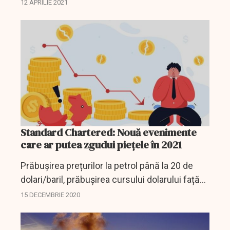
care vor putea participa mii de oameni.
12 APRILIE 2021
Standard Chartered: Nouă evenimente
care ar putea zgudui piețele în 2021
Prăbușirea prețurilor la petrol până la 20 de
dolari/baril, prăbușirea cursului dolarului față
de yuan și obținerea de către democrați a
15 DECEMBRIE 2020
controlului asupra Senatului SUA intră pe
lista...