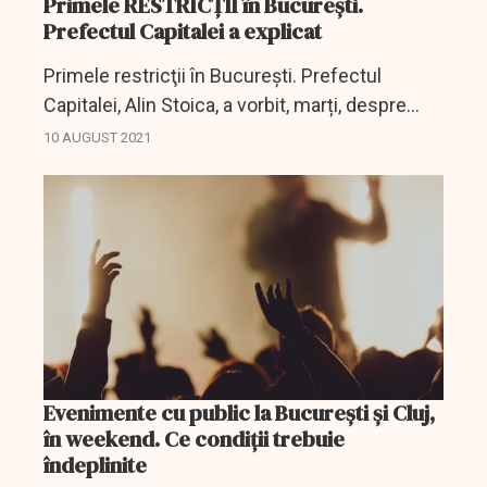
Primele RESTRICȚII în Bucureşti.
Prefectul Capitalei a explicat
Primele restricţii în Bucureşti. Prefectul
Capitalei, Alin Stoica, a vorbit, marți, despre
condiţiile în care se vor desfăşura cele două
10 AUGUST 2021
evenimente anunţate la sfârşitul acestei...
Evenimente cu public la București și Cluj,
în weekend. Ce condiții trebuie
îndeplinite