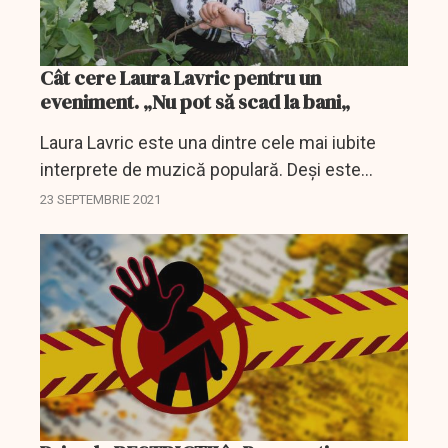
Cât cere Laura Lavric pentru un
eveniment. „Nu pot să scad la bani„
Laura Lavric este una dintre cele mai iubite
interprete de muzică populară. Deși este
pandemie, artista nu și-a micșorat tarifiul
23 SEPTEMBRIE 2021
pentru evenimente și cântări, iar suma nu este
deloc una...