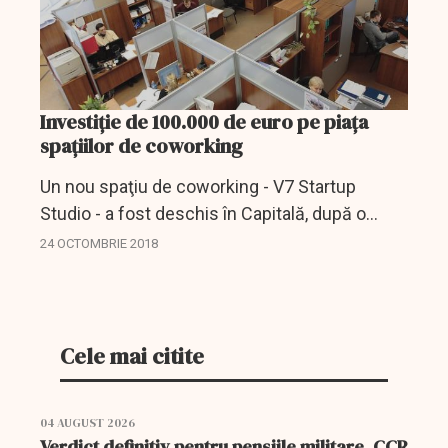
Investiţie de 100.000 de euro pe piaţa
spaţiilor de coworking
Un nou spaţiu de coworking - V7 Startup
Studio - a fost deschis în Capitală, după o
investiţie de 100.000 de euro, cu scopul de a
24 OCTOMBRIE 2018
susţine business-urile la început de drum şi
de a fi...
Cele mai citite
04 AUGUST 2026
Verdict definitiv pentru pensiile militare. CCR