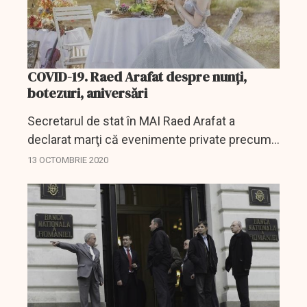
COVID-19. Raed Arafat despre nunți,
botezuri, aniversări
Secretarul de stat în MAI Raed Arafat a
declarat marţi că evenimente private precum
nunţile, botezurile, aniversările, mesele festive
13 OCTOMBRIE 2020
în spaţii deschise, precum şi în spaţii închise
sunt...