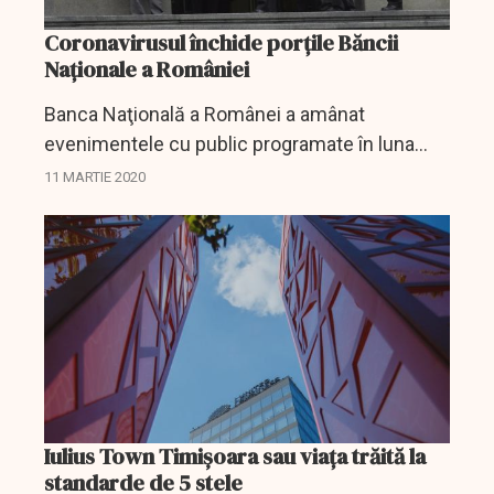
Coronavirusul închide porțile Băncii
Naționale a României
Banca Naţională a Românei a amânat
evenimentele cu public programate în luna
martie, în contextul epidemiei de coronavirus,
11 MARTIE 2020
în timp ce o parte dintre angajaţi vor intra în
telemuncă, a...
Iulius Town Timișoara sau viața trăită la
standarde de 5 stele