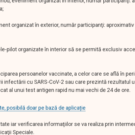
unod, eveniment organizat în interior, număr participanţi: 
a;
ment organizat în exterior, număr participanţi: aproximativ
le-pilot organizate în interior să se permită exclusiv acc
iciparea persoanelor vaccinate, a celor care se află în per
ării infectării cu SARS-CoV-2 sau care prezintă rezultatul u
cat al unui test antigen rapid nu mai vechi de 24 de ore.
te, posibilă doar pe bază de aplicație
te iar verificarea informaţiilor se va realiza prin interme
caţii Speciale.