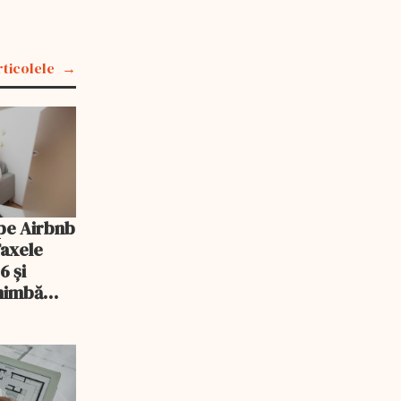
rticolele
pe Airbnb
Taxele
6 și
chimbă