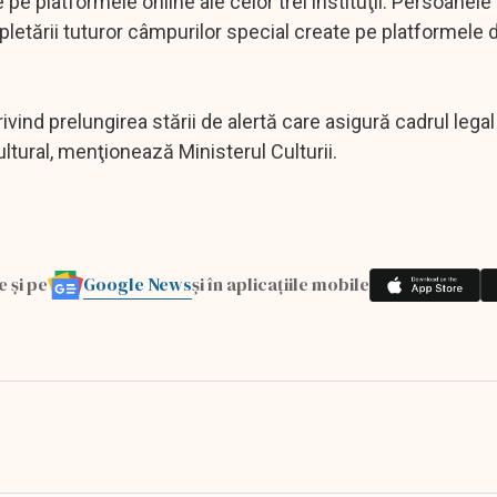
 pe platformele online ale celor trei instituţii. Persoanele
pletării tuturor câmpurilor special create pe platformele 
ivind prelungirea stării de alertă care asigură cadrul lega
ltural, menţionează Ministerul Culturii.
Google News
e și pe
și în aplicațiile mobile