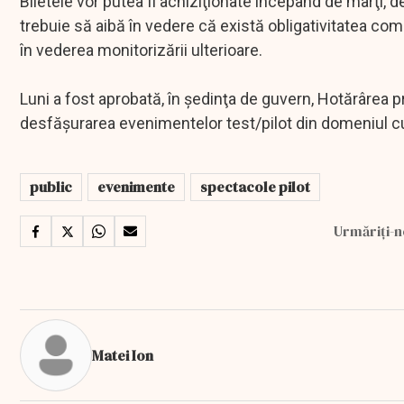
Biletele vor putea fi achiziţionate începând de marţi, de
trebuie să aibă în vedere că există obligativitatea com
în vederea monitorizării ulterioare.
Luni a fost aprobată, în şedinţa de guvern, Hotărârea pr
desfăşurarea evenimentelor test/pilot din domeniul cu
public
evenimente
spectacole pilot
Urmăriți-n
Matei Ion