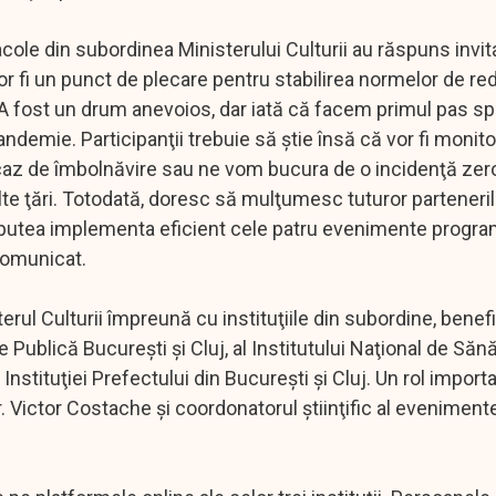
acole din subordinea Ministerului Culturii au răspuns invita
or fi un punct de plecare pentru stabilirea normelor de r
e. A fost un drum anevoios, dar iată că facem primul pas sp
ndemie. Participanţii trebuie să ştie însă că vor fi monito
 caz de îmbolnăvire sau ne vom bucura de o incidenţă zer
alte ţări. Totodată, doresc să mulţumesc tuturor parteneri
u a putea implementa eficient cele patru evenimente progra
 comunicat.
rul Culturii împreună cu instituţiile din subordine, benef
te Publică Bucureşti şi Cluj, al Institutului Naţional de Săn
Instituţiei Prefectului din Bucureşti şi Cluj. Un rol importa
. Victor Costache şi coordonatorul ştiinţific al evenimentel