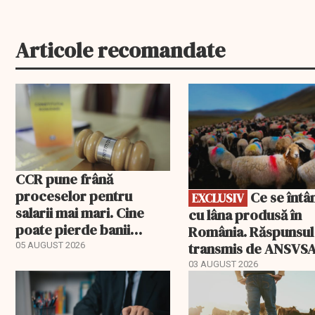
Articole recomandate
EXCLUSIV
CCR pune frână
proceselor pentru
Ce se întâmplă
EXCLUSIV
salarii mai mari. Cine
cu lâna produsă în
poate pierde banii
România. Răspunsul
ceruți statului
transmis de ANSVS
05 AUGUST 2026
03 AUGUST 2026