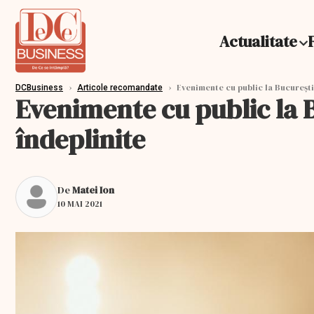
Actualitate
›
›
Evenimente cu public la București 
DCBusiness
Articole recomandate
Evenimente cu public la B
îndeplinite
De
Matei Ion
10 MAI 2021