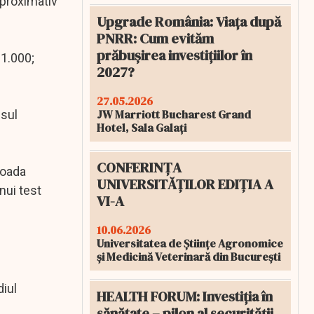
aproximativ
Upgrade România: Viața după
PNRR: Cum evităm
prăbușirea investițiilor în
 1.000;
2027?
27.05.2026
JW Marriott Bucharest Grand
esul
Hotel, Sala Galați
CONFERINȚA
ioada
UNIVERSITĂȚILOR EDIȚIA A
nui test
VI-A
10.06.2026
Universitatea de Științe Agronomice
și Medicină Veterinară din București
diul
HEALTH FORUM: Investiția în
sănătate – pilon al securității