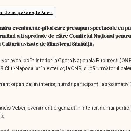
ește-ne pe Google News
, patru evenimente-pilot care presupun spectacole cu pub
e urmând a fi aprobate de către Comitetul Naţional pentru 
Culturii avizate de Ministerul Sănătăţii.
 vor avea loc în interior la Opera Naţională Bucureşti (ONB)
ă Cluj-Napoca iar în exterior, la ONB, după următorul cale
ment organizat în interior, număr participanţi: aproximativ 
rancis Veber, eveniment organizat în interior, număr partici
i;