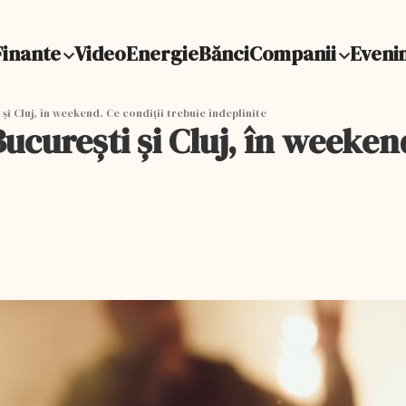
Finante
Video
Energie
Bănci
Companii
Eveni
și Cluj, în weekend. Ce condiții trebuie îndeplinite
ucurești și Cluj, în weekend