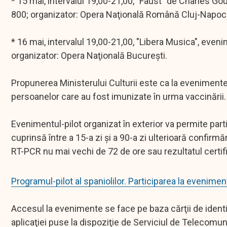
* 15 mai, intervalul 19,00-21,00, "Faust" de Charles Go
800; organizator: Opera Naţională Română Cluj-Napoc
* 16 mai, intervalul 19,00-21,00, "Libera Musica", eveni
organizator: Opera Naţională Bucureşti.
Propunerea Ministerului Culturii este ca la evenimente
persoanelor care au fost imunizate în urma vaccinării.
Evenimentul-pilot organizat în exterior va permite part
cuprinsă între a 15-a zi şi a 90-a zi ulterioară confirm
RT-PCR nu mai vechi de 72 de ore sau rezultatul certifi
Programul-pilot al spaniolilor. Participarea la evenimen
Accesul la evenimente se face pe baza cărţii de identita
aplicaţiei puse la dispoziţie de Serviciul de Telecomuni