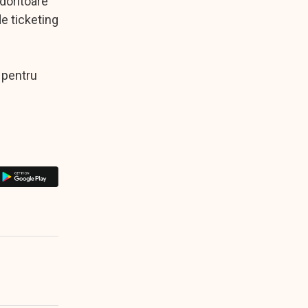
 doritoare
de ticketing
l pentru