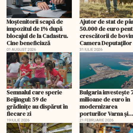
Moștenitorii scapă de
Ajutor de stat de pâ
impozitul de 1% după
50.000 de euro pen
blocajul de la Cadastru.
crescătorii de bovin
Cine beneficiază
Camera Deputaților
aprobat schema
01 AUGUST 2026
31 IULIE 2026
Semnalul care sperie
Bulgaria investește 
Beijingul: 59 de
milioane de euro în
grădinițe au dispărut în
modernizarea
fiecare zi
porturilor Varna și
Burgas
19 IULIE 2026
21 FEBRUARIE 2026