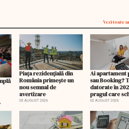
Vezi toate a
Piața rezidențială din
Ai apartament 
România primește un
sau Booking? 
nou semnal de
datorate în 202
avertizare
pragul care s
regimul fiscal
A
03 AUGUST 2026
02 AUGUST 2026