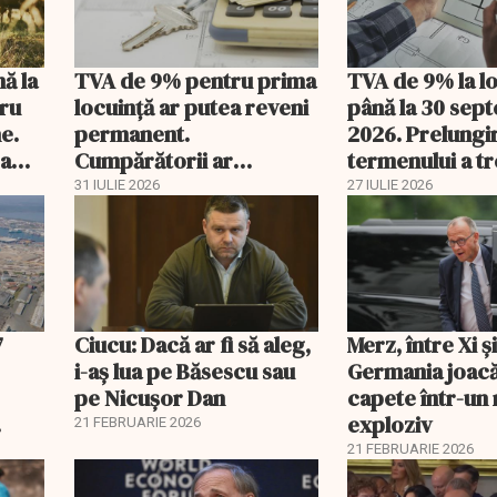
nă la
TVA de 9% pentru prima
TVA de 9% la l
tru
locuință ar putea reveni
până la 30 sep
e.
permanent.
2026. Prelungi
 a
Cumpărătorii ar
termenului a t
economisi zeci de mii de
comisia din Pa
31 IULIE 2026
27 IULIE 2026
lei
7
Ciucu: Dacă ar fi să aleg,
Merz, între Xi 
i-aș lua pe Băsescu sau
Germania joacă
pe Nicușor Dan
capete într-u
exploziv
21 FEBRUARIE 2026
21 FEBRUARIE 2026