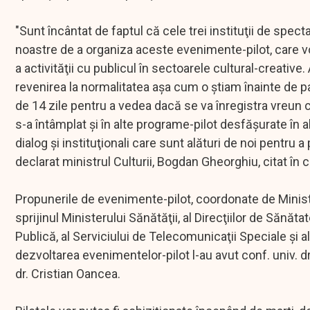
"Sunt încântat de faptul că cele trei instituţii de spect
noastre de a organiza aceste evenimente-pilot, care v
a activităţii cu publicul în sectoarele cultural-creativ
revenirea la normalitatea aşa cum o ştiam înainte de pa
de 14 zile pentru a vedea dacă se va înregistra vreun
s-a întâmplat şi în alte programe-pilot desfăşurate în 
dialog şi instituţionali care sunt alături de noi pentr
declarat ministrul Culturii, Bogdan Gheorghiu, citat în
Propunerile de evenimente-pilot, coordonate de Ministe
sprijinul Ministerului Sănătăţii, al Direcţiilor de Sănăta
Publică, al Serviciului de Telecomunicaţii Speciale şi al 
dezvoltarea evenimentelor-pilot l-au avut conf. univ. dr
dr. Cristian Oancea.