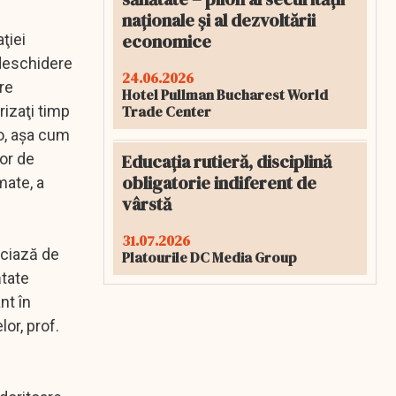
naționale și al dezvoltării
economice
ţiei
edeschidere
24.06.2026
re
Hotel Pullman Bucharest World
Trade Center
rizaţi timp
o, aşa cum
Educația rutieră, disciplină
lor de
obligatorie indiferent de
mate, a
vârstă
31.07.2026
iciază de
Platourile DC Media Group
ătate
nt în
or, prof.